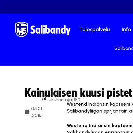
Tulospalvelu
Info
Saliband
Kainulaisen kuusi piste
Lukukertoja:
150
Westend Indiansin kapteeni V
05.01
Salibandyliigan eprjantain 
.2018
Westend Indiansin kapteeni 
Salibandyliigan eprjantain 