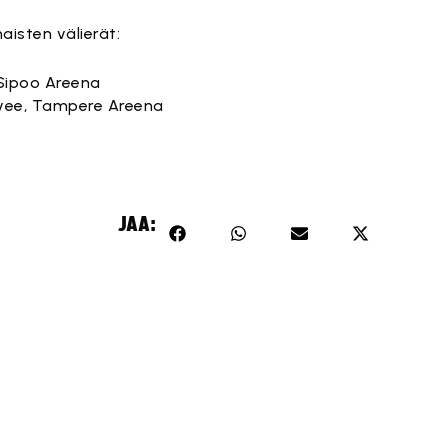
isten välierät:
, Sipoo Areena
Koovee, Tampere Areena
JAA: