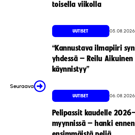
toisella viikolla
05.08.2026
UUTISET
“Kannustava ilmapiiri sy
yhdessä – Reilu Aikuinen 
käynnistyy”
Seuraava
06.08.2026
UUTISET
Pelipassit kaudelle 2026
myynnissä – hanki ennen
ensimmäistä peliä