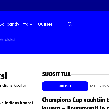
Salibandyliitto
Uutiset
ohtaloksi
SUOSITTUA
si
Indians kaatoi
02.08.2026
UUTISET
Champions Cup vauhtiin 
un Indians kaatoi
kuussa – lipunmyynti jo 