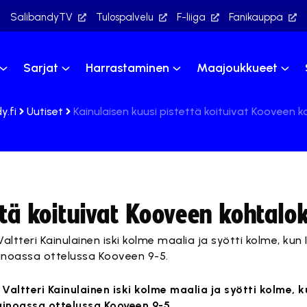
SalibandyTV
Tulospalvelu
F-liiga
Fanikauppa
Sarjat
Harrastaminen
Maajoukkueet
y.fi
Uutiset
Kainulaisen kuusi pistettä koituivat Kooveen k
ttä koituivat Kooveen kohtalok
altteri Kainulainen iski kolme maalia ja syötti kolme, kun 
ainoassa ottelussa Kooveen 9-5.
Valtteri Kainulainen iski kolme maalia ja syötti kolme, k
ainoassa ottelussa Kooveen 9-5.