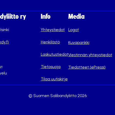
yliitto ry
Info
Media
lsinki
Yhteystiedot
Logot
dy.fi
Henkilöstö
Kuvapankki
Laskutustiedot
Viestinnän yhteystiedot
Tietosuoja
it
Tiedotteet (ePressi)
velu
Tilaa uutiskirje
© Suomen Salibandyliitto 2026