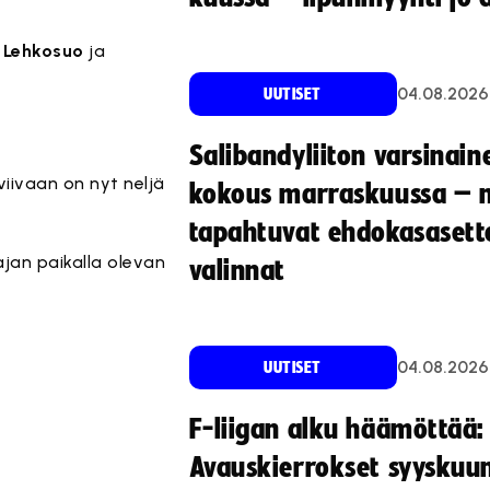
 Lehkosuo
ja
04.08.2026
UUTISET
Salibandyliiton varsinain
viivaan on nyt neljä
kokous marraskuussa – 
tapahtuvat ehdokasasette
jan paikalla olevan
valinnat
04.08.2026
UUTISET
F-liigan alku häämöttää:
Avauskierrokset syyskuu