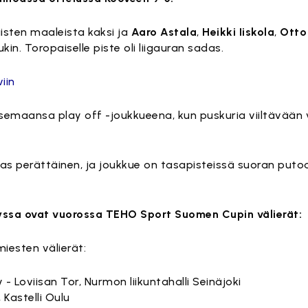
isten maaleista kaksi ja
Aaro Astala
,
Heikki Iiskola
,
Otto
in. Toropaiselle piste oli liigauran sadas.
iin
asemaansa play off -joukkueena, kun puskuria viiltävään 
sas perättäinen, ja joukkue on tasapisteissä suoran putoa
yssa ovat vuorossa TEHO Sport Suomen Cupin välierät:
esten välierät:
 - Loviisan Tor, Nurmon liikuntahalli Seinäjoki
, Kastelli Oulu