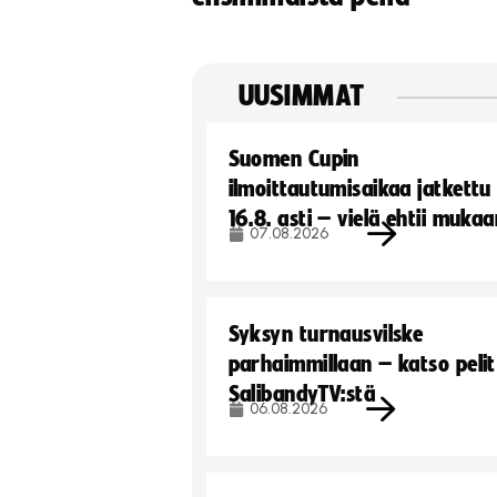
UUSIMMAT
Suomen Cupin
ilmoittautumisaikaa jatkettu
16.8. asti – vielä ehtii muka
07.08.2026
Syksyn turnausvilske
parhaimmillaan – katso pelit
SalibandyTV:stä
06.08.2026