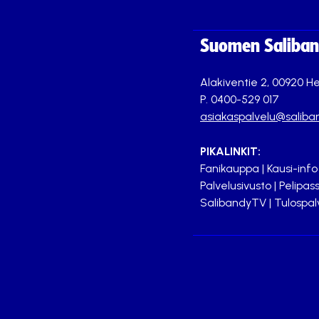
Suomen Saliband
Alakiventie 2, 00920 He
P. 0400-529 017
asiakaspalvelu@saliban
PIKALINKIT:
Fanikauppa
|
Kausi-info
Palvelusivusto
|
Pelipass
SalibandyTV
|
Tulospal