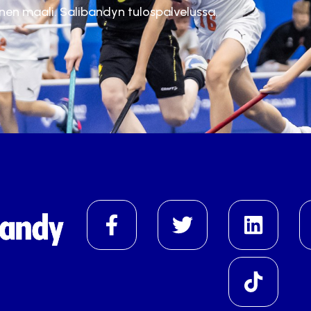
inen maali. Salibandyn tulospalvelussa.