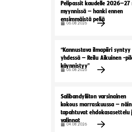
Pelipassit kaudelle 2026–27
myynnissä – hanki ennen
ensimmäistä peliä
06.08.2026
“Kannustava ilmapiiri syntyy
yhdessä – Reilu Aikuinen -pil
käynnistyy”
05.08.2026
Salibandyliiton varsinainen
kokous marraskuussa – näin
tapahtuvat ehdokasasettelu 
valinnat
04.08.2026