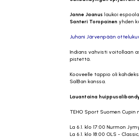
Janne Jaanus
laukoi espoola
Santeri Toropainen
yhden kuk
Juhani Järvenpään ottelukuv
Indians vahvisti voitollaan 
pistettä.
Kooveelle tappio oli kahdek
SalBan kanssa.
Lauantaina huippusaliband
TEHO Sport Suomen Cupin mi
La 6.1. klo 17:00 Nurmon Jymy
La 6.1. klo 18:00 OLS - Classic