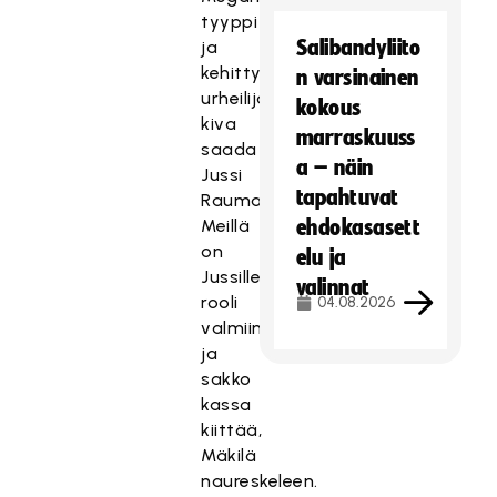
tyyppi
Salibandyliito
ja
kehittyvä
n varsinainen
urheilija,
kokous
kiva
marraskuuss
saada
a – näin
Jussi
tapahtuvat
Raumalle.
Meillä
ehdokasasett
on
elu ja
Jussille
valinnat
rooli
04.08.2026
valmiina
ja
sakko
kassa
kiittää,
Mäkilä
naureskeleen.