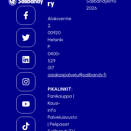
Salibandyliitto
ry
2026
Alakiventie
2,
00920
Helsinki
P.
0400-
529
017
asiakaspalvelu@salibandy.fi
PIKALINKIT:
Fanikauppa
|
Kausi-
info
Palvelusivusto
|
Pelipassit