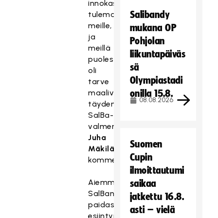
innokas
Salibandy
tulemaan
meille,
mukana OP
ja
Pohjolan
meillä
liikuntapäiväs
puolestaan
sä
oli
Olympiastadi
tarve
maalivahtiosaston
onilla 15.8.
08.08.2026
täydentämiseen,
SalBa-
valmentaja
Juha
Suomen
Mäkilä
Cupin
kommentoi.
ilmoittautumi
Aiemminkin
saikaa
SalBan
jatkettu 16.8.
paidassa
asti – vielä
esiintynyt