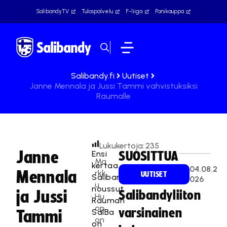
SalibandyTV
Tulospalvelu
F-liiga
Fanikauppa
Salibandy.fi
Uutiset
Janne Mennala ja Jussi Tammi vahvistuksiksi
Raumalle
Lukukertoja:
235
Janne
Ensi
SUOSITTUA
Ma
kertaa
04.08.2
Mennala
rkk
UUTISET
Salibandyliigaan
026
u
noussut
ja Jussi
Salibandyliiton
Hu
Rauman
op
varsinainen
SalBa
Tammi
on
on