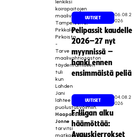
lenkiksi
koirapaitojen
06.08.2
maalivahtikolmikkoon
UUTISET
026
Tampereelta,
Pelipassit kaudelle
Pirkkalan
Pirkoista.
2026–27 nyt
-
myynnissä –
Tarve
maalivahtiosaston
hanki ennen
täydentämiseen
tuli
ensimmäistä peliä
kun
Lahden
Jani
04.08.2
lähtee
UUTISET
026
puolustusvoimiin.
F-liigan alku
Haapasalon
Jonne
häämöttää:
tarvitsi
Avauskierrokset
matkaseuran