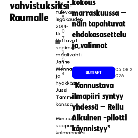
kokous
en
vahvistuksiksi
tehnyt
0
marraskuussa –
tulevan
Raumalle
8
liigakauden
näin tapahtuvat
.
2014-
0
15
ehdokasasettelu
7
kattavat
ja valinnat
.
sopimukset
2
maalivahti
0
Janne
1
Mennalan
05.08.2
UUTISET
4
026
ja
hyökkääjä
“Kannustava
Jussi
ilmapiiri syntyy
Tammen
kanssa.
yhdessä – Reilu
Aikuinen -pilotti
Mennala
saapuu
käynnistyy”
kolmanneksi