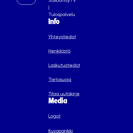
SalibandyTV
|
Tulospalvelu
Info
Yhteystiedot
Henkilöstö
Laskutustiedot
Tietosuoja
Tilaa uutiskirje
Media
Logot
Kuvapankki