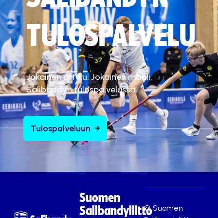
TULOSPALVELU
Jokainen ottelu. Jokainen maali.
Salibandyn tulospalvelussa.
Tulospalveluun
Suomen
© Suomen
Salibandyliitto