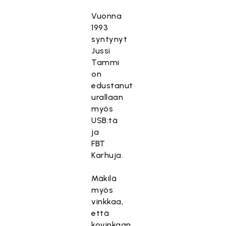
Vuonna
1993
syntynyt
Jussi
Tammi
on
edustanut
urallaan
myös
USB:tä
ja
FBT
Karhuja.
Mäkilä
myös
vinkkaa,
että
kovinkaan