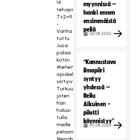
14
myynnissä –
tehopisteet
hanki ennen
7+2=9.
ensimmäistä
-
peliä
Vanha
06.08.2026
tuttu
Jussi
palaa
kotiin.
“Kannustava
Miehen
ilmapiiri
opiskelut
syntyy
siirtyivät
yhdessä –
Turkuun,
Reilu
joten
hän
Aikuinen -
halusi
pilotti
tulla
käynnistyy”
meille
05.08.2026
pelaamaan.
Megahieno