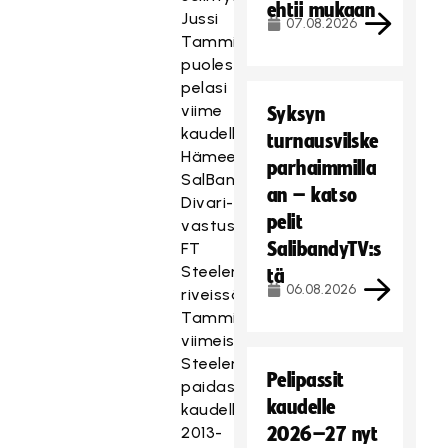
ehtii mukaan
Jussi
07.08.2026
Tammi
puolestaan
pelasi
viime
Syksyn
kaudella
turnausvilske
Hämeenlinnassa,
parhaimmilla
SalBan
an – katso
Divari-
pelit
vastustaja
SalibandyTV:s
FT
Steelersin
tä
06.08.2026
riveissä.
Tammi
viimeisteli
Steelers-
Pelipassit
paidassa
kaudelle
kaudella
2013-
2026–27 nyt