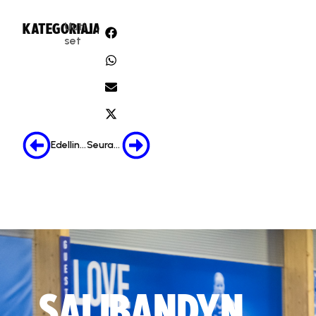
Uuti
KATEGORIA:
JAA:
set
Edellinen
Seuraava
SALIBANDYN