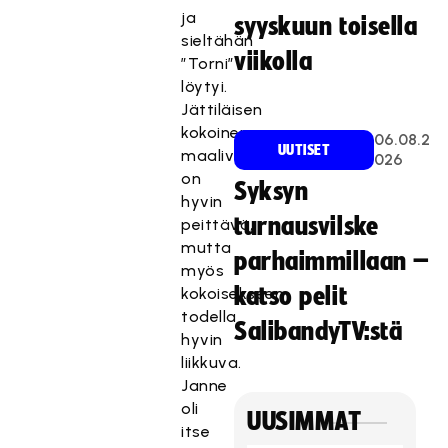
ja
syyskuun toisella
sieltähän
viikolla
”Torni”
löytyi.
Jättiläisen
kokoinen
06.08.2
UUTISET
maalivahti
026
on
Syksyn
hyvin
turnausvilske
peittävä,
mutta
parhaimmillaan –
myös
katso pelit
kokoisekseen
todella
SalibandyTV:stä
hyvin
liikkuva.
Janne
oli
UUSIMMAT
itse