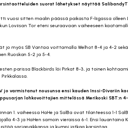
karsintaotteluiden suorat lähetykset näyttää Salibandy
tti vuosi sitten maalin päässä paikasta F-liigassa olleen
kun Loviisan Tor eteni seuraavaan vaiheeseen kaatamalla
ät jo myös SB Vantaa voittamalla Welhot 8-4 ja 4-2 sekä
äen Ruoskan 5-2 ja 5-4.
esten parissa Blackbirds löi Pirkat 8-3, ja toinen kohta
 Pirkkalassa.
V jo varmistanut nousunsa ensi kauden Inssi-Divariin k
ppusarjan lohkovoittajien mittelössä Merikoski SBT:n 4-
sinnan 1. vaiheessa HaHe ja SalBa ovat tilanteessa 1-1 Sal
ajalla 4-3 ja HaHen samoin vieraissa 6-1. Ensi lauantaina
 pitää sarjapaikkansa ja kumpi jatkaa karsintaa.