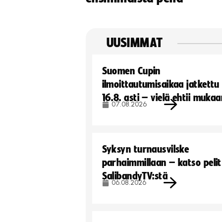
UUSIMMAT
Suomen Cupin
ilmoittautumisaikaa jatkettu
16.8. asti – vielä ehtii muka
07.08.2026
Syksyn turnausvilske
parhaimmillaan – katso pelit
SalibandyTV:stä
06.08.2026