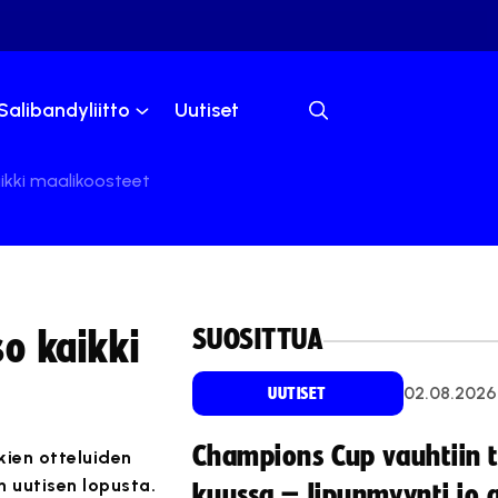
Salibandyliitto
Uutiset
aikki maalikoosteet
SUOSITTUA
so kaikki
02.08.2026
UUTISET
Champions Cup vauhtiin 
kkien otteluiden
 uutisen lopusta.
kuussa – lipunmyynti jo 