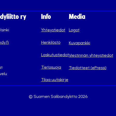
yliitto ry
Info
Media
lsinki
Yhteystiedot
Logot
dy.fi
Henkilöstö
Kuvapankki
Laskutustiedot
Viestinnän yhteystiedot
Tietosuoja
it
Tiedotteet (ePressi)
velu
Tilaa uutiskirje
© Suomen Salibandyliitto 2026