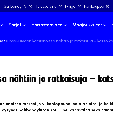
SalibandyTV
Tulospalvelu
F-liiga
Fanikauppa
Sarjat
Harrastaminen
Maajoukkueet
set
Inssi-Divarin karsinnoissa nähtiin jo ratkaisuja – katso k
sa nähtiin jo ratkaisuja – kat
arsinnoissa ratkesi jo viikonloppuna isoja asioita, ja kai
löytyvät Salibandyliiton YouTube-kanavalta sekä tämän