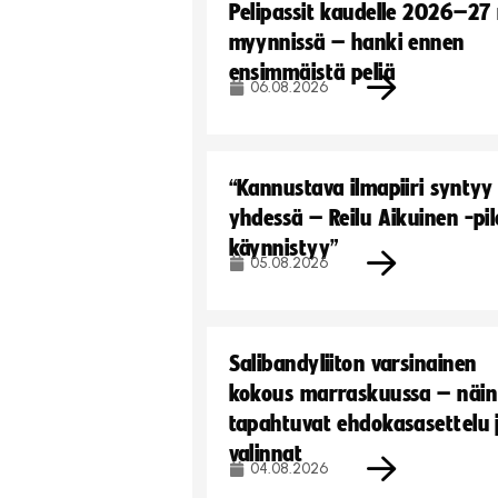
Pelipassit kaudelle 2026–27
myynnissä – hanki ennen
ensimmäistä peliä
06.08.2026
“Kannustava ilmapiiri syntyy
yhdessä – Reilu Aikuinen -pil
käynnistyy”
05.08.2026
Salibandyliiton varsinainen
kokous marraskuussa – näin
tapahtuvat ehdokasasettelu 
valinnat
04.08.2026