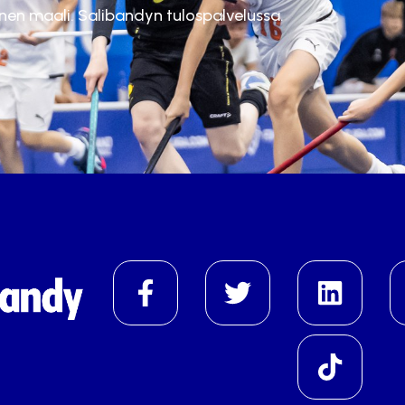
inen maali. Salibandyn tulospalvelussa.