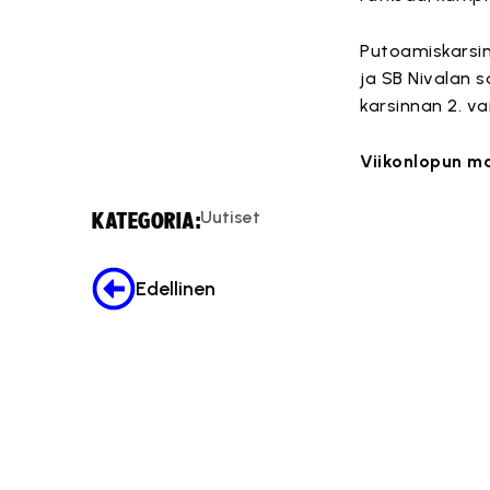
Putoamiskarsin
ja SB Nivalan 
karsinnan 2. v
Viikonlopun ma
Uutiset
KATEGORIA:
Edellinen