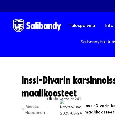
Tulospalvelu
Info
Salibandy.fi
Uuti
Inssi-Divarin karsinnois
maalikoosteet
Lukukertoja:
247
Inssi-Divarin k
Markku
maalikoosteet 
Huoponen