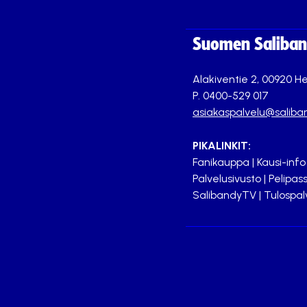
Suomen Saliband
Alakiventie 2, 00920 He
P. 0400-529 017
asiakaspalvelu@saliban
PIKALINKIT:
Fanikauppa
|
Kausi-info
Palvelusivusto
|
Pelipass
SalibandyTV
|
Tulospal