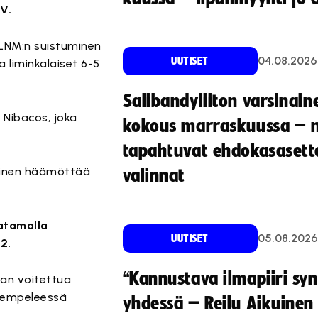
TV.
 LNM:n suistuminen
04.08.2026
UUTISET
 liminkalaiset 6-5
Salibandyliiton varsinain
 Nibacos, joka
kokous marraskuussa – 
tapahtuvat ehdokasasette
aminen häämöttää
valinnat
aatamalla
05.08.2026
UUTISET
2.
“Kannustava ilmapiiri sy
Ban voitettua
 Kempeleessä
yhdessä – Reilu Aikuinen 