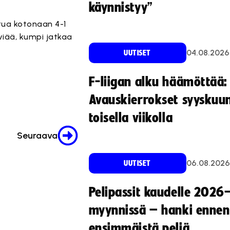
käynnistyy”
tua kotonaan 4-1
viää, kumpi jatkaa
04.08.2026
UUTISET
F-liigan alku häämöttää:
.
.
.
.
.
.
.
.
.
.
.
Avauskierrokset syyskuu
toisella viikolla
Seuraava
06.08.2026
UUTISET
Pelipassit kaudelle 2026
myynnissä – hanki ennen
ensimmäistä peliä