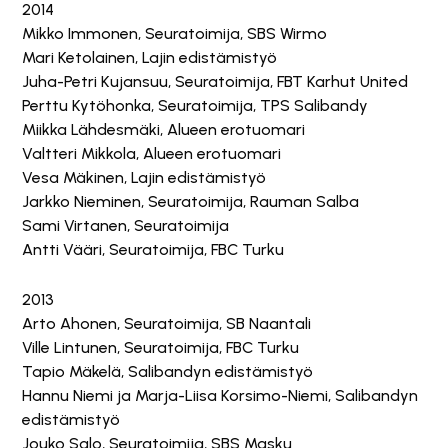
2014
Mikko Immonen, Seuratoimija, SBS Wirmo
Mari Ketolainen, Lajin edistämistyö
Juha-Petri Kujansuu, Seuratoimija, FBT Karhut United
Perttu Kytöhonka, Seuratoimija, TPS Salibandy
Miikka Lähdesmäki, Alueen erotuomari
Valtteri Mikkola, Alueen erotuomari
Vesa Mäkinen, Lajin edistämistyö
Jarkko Nieminen, Seuratoimija, Rauman Salba
Sami Virtanen, Seuratoimija
Antti Vääri, Seuratoimija, FBC Turku
2013
Arto Ahonen, Seuratoimija, SB Naantali
Ville Lintunen, Seuratoimija, FBC Turku
Tapio Mäkelä, Salibandyn edistämistyö
Hannu Niemi ja Marja-Liisa Korsimo-Niemi, Salibandyn
edistämistyö
Jouko Salo, Seuratoimija, SBS Masku