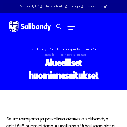
SalibandyTV
Tulospalvelu
F-liiga
Fanikauppa
>
>
>
Salibandy.fi
Info
Respect-toiminta
Alueelliset huomionosoitukset
Alueelliset
huomionosoitukset
Seuratoimijoita ja paikallisia aktiivisia salibandyn
edistäjiä huomioidaan Alueellisissa Urheilugaaloissa.