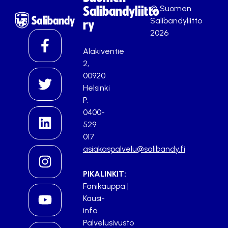
© Suomen
Salibandyliitto
Salibandyliitto
ry
2026
Alakiventie
2,
00920
Helsinki
P.
0400-
529
017
asiakaspalvelu@salibandy.fi
PIKALINKIT:
Fanikauppa
|
Kausi-
info
Palvelusivusto