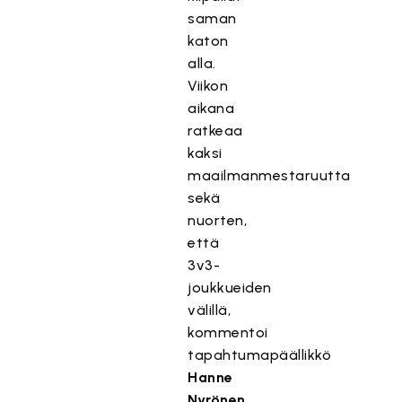
saman
katon
alla.
Viikon
aikana
ratkeaa
kaksi
maailmanmestaruutta
sekä
nuorten,
että
3v3-
joukkueiden
välillä,
kommentoi
tapahtumapäällikkö
Hanne
Nyrönen