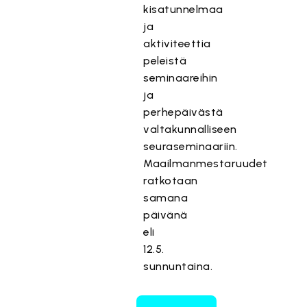
kisatunnelmaa
ja
aktiviteettia
peleistä
seminaareihin
ja
perhepäivästä
valtakunnalliseen
seuraseminaariin.
Maailmanmestaruudet
ratkotaan
samana
päivänä
eli
12.5.
sunnuntaina.