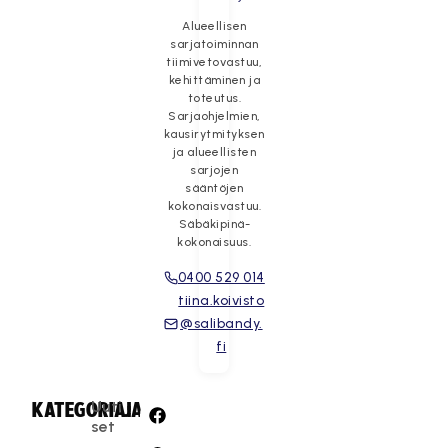
Alueellisen
sarjatoiminnan
tiimivetovastuu,
kehittäminen ja
toteutus.
Sarjaohjelmien,
kausirytmityksen
ja alueellisten
sarjojen
sääntöjen
kokonaisvastuu.
Säbäkipinä-
kokonaisuus.
0400 529 014
tiina.koivisto
@salibandy.
fi
Uuti
KATEGORIA:
JAA:
set