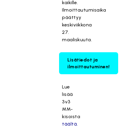
kaikille.
Ilmoittautumisaika
päättyy
keskiviikkona
27.
maaliskuuta.
Lisätiedot ja
ilmoittautuminen!
Lue
lisää
3v3
MM-
kisoista
täältä.