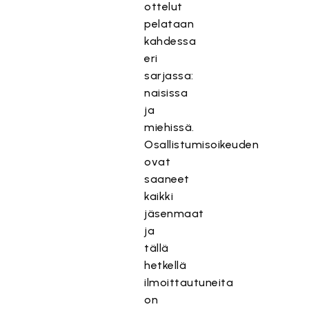
ottelut
pelataan
kahdessa
eri
sarjassa:
naisissa
ja
miehissä.
Osallistumisoikeuden
ovat
saaneet
kaikki
jäsenmaat
ja
tällä
hetkellä
ilmoittautuneita
on