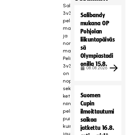
Salibandyn
3v3
Salibandy
pelataan
mukana OP
maalivahdein
Pohjolan
ja
liikuntapäiväs
normaalikokoisiin
sä
maaleihin.
Olympiastadi
Peliformaattina
onilla 15.8.
3v3
08.08.2026
on
nopeatempoinen
sekä
Suomen
ketterämpi
Cupin
niin
peliajan
ilmoittautumi
puitteissa
saikaa
kuin
jatkettu 16.8.
joukkueen