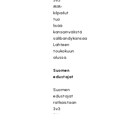
3v3
MM-
kilpailut
tuo
lisää
kansainvälistä
salibandykansaa
Lahteen
toukokuun
alussa.
Suomen
edustajat
Suomen
edustajat
ratkaistaan
3v3