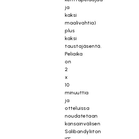
ja
kaksi
maalivahtia)
plus
kaksi
taustajäsentä.
Peliaika
on
2
x
10
minuuttia
ja
otteluissa
noudatetaan
kansainvälisen
Salibandyliiton