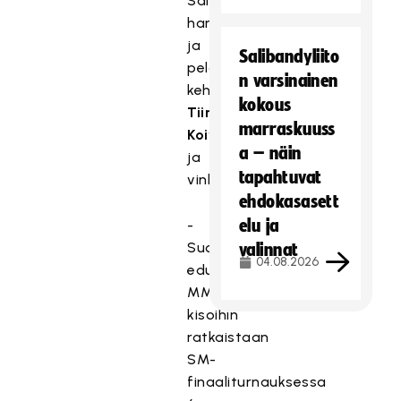
Salibandyliiton
harrastamisen
ja
Salibandyliito
pelaamisen
n varsinainen
kehityspäällikkö
kokous
Tiina
marraskuuss
Koivisto
a – näin
ja
tapahtuvat
vinkkaa:
ehdokasasett
elu ja
-
Suomen
valinnat
04.08.2026
edustajat
MM-
kisoihin
ratkaistaan
SM-
finaaliturnauksessa