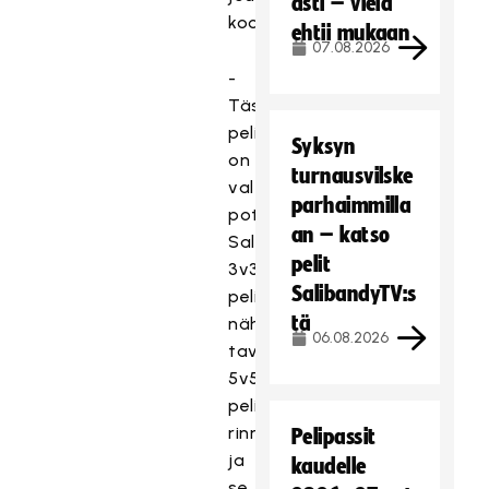
asti – vielä
koossa.
ehtii mukaan
07.08.2026
-
Tässä
pelimuodossa
Syksyn
on
turnausvilske
valtavasti
parhaimmilla
potentiaalia.
an – katso
Salibandyn
pelit
3v3-
SalibandyTV:s
pelimuoto
tä
nähdään
06.08.2026
tavallisen
5v5-
pelimuodon
rinnalla
Pelipassit
ja
kaudelle
se