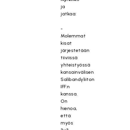
ja
jatkaa:
-
Molemmat
kisat
järjestetään
tiiviissä
yhteistyössä
kansainvälisen
Salibandyliiton
IFF:n
kanssa.
On
hienoa,
että
myös