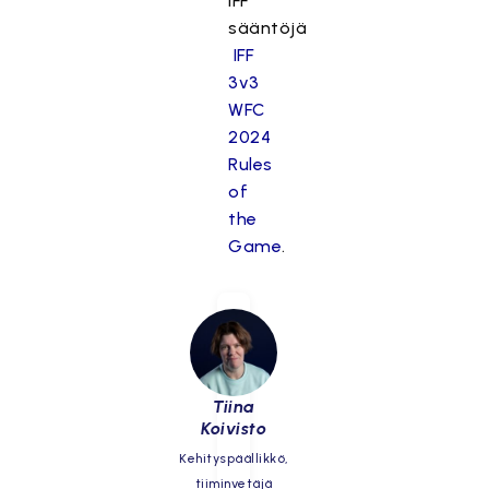
IFF
sääntöjä
IFF
3v3
WFC
2024
Rules
of
the
Game
.
Tiina
Koivisto
Kehityspäällikkö,
tiiminvetäjä