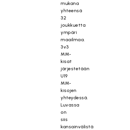
mukana
yhteensä
32
joukkuetta
ympäri
maailmaa.
3v3
MM-
kisat
järjestetään
U19
MM-
kisojen
yhteydessä.
Luvassa
on
siis
kansainvälistä