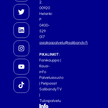
2,
00920
Helsinki
P.
0400-
529
017
asiakaspalvelu@salibandy.fi
PIKALINKIT:
Fanikauppa
|
Kausi-
info
Palvelusivusto
|
Pelipassit
SalibandyTV
|
Tulospalvelu
Info