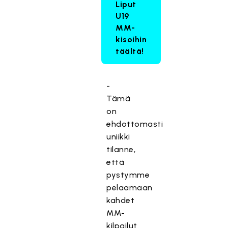
Liput
U19
MM-
kisoihin
täältä!
-
Tämä
on
ehdottomasti
uniikki
tilanne,
että
pystymme
pelaamaan
kahdet
MM-
kilpailut