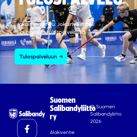
Jokainen ottelu. Jokainen maali.
Salibandyn tulospalvelussa.
Tulospalveluun
Suomen
© Suomen
Salibandyliitto
Salibandyliitto
ry
2026
Alakiventie