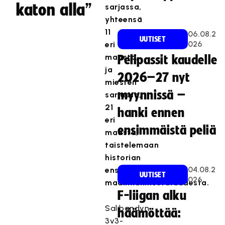
katon alla”
sarjassa,
yhteensä
11
06.08.2
UUTISET
026
eri
maasta,
Pelipassit kaudelle
ja
2026–27 nyt
miesten
myynnissä –
sarjassa,
21
hanki ennen
eri
ensimmäistä peliä
maasta,
taistelemaan
historian
04.08.2
ensimmäisestä
UUTISET
026
maailmanmestaruudesta.
F-liigan alku
Salibandyn
häämöttää:
3v3-