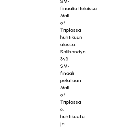
SM-
finaaliotteluissa
Mall
of
Triplassa
huhtikuun
alussa.
Salibandyn
3v3
SM-
finaali
pelataan
Mall
of
Triplassa
6.
huhtikuuta
ja