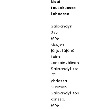
kisat
toukokuussa
Lahdessa
Salibandyn
3v3
MM-
kisojen
järjestäjänä
toimii
kansainvälinen
Salibandyliitto
IFF
yhdessä
Suomen
Salibandyliiton
kanssa.
MM-