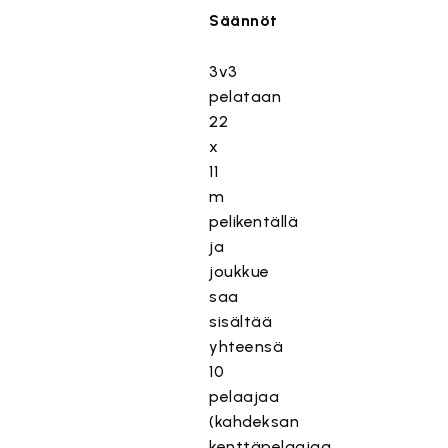
Säännöt
3v3
pelataan
22
x
11
m
pelikentällä
ja
joukkue
saa
sisältää
yhteensä
10
pelaajaa
(kahdeksan
kenttäpelaajaa