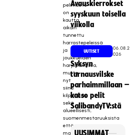
Avauskierrokset
pelimuoto
on
syyskuun toisella
kautta
viikolla
aikain
tunnettu
harrastepeleissä
06.08.2
ja
UUTISET
026
joukkueiden
Syksyn
harjoituksissa,
mutta
turnausvilske
nyt
parhaimmillaan –
siinä
katso pelit
kilpaillaan
sekä
SalibandyTV:stä
alueellisesti,
suomenmestaruuksista
että
UUSIMMAT
maailmanmestaruuksista.