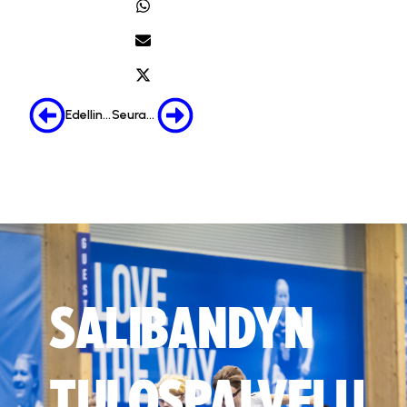
Edellinen
Seuraava
SALIBANDYN
TULOSPALVELU