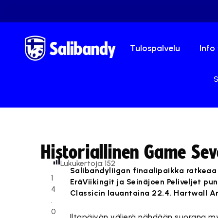
Tulospalvelu
Info
S
Historiallinen Game Sev
Lukukertoja:
152
Salibandyliigan finaalipaikka ratkeaa
1
EräViikingit ja Seinäjoen Peliveljet p
4
Classicin lauantaina 22.4. Hartwall A
.
0
Iltapäivän välierä nähdään suorana m