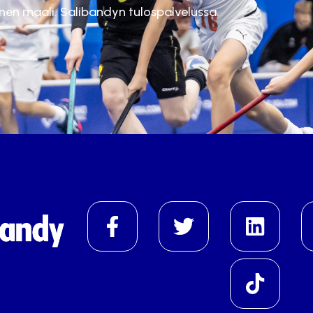
inen maali. Salibandyn tulospalvelussa.