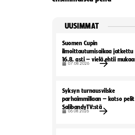
UUSIMMAT
Suomen Cupin
ilmoittautumisaikaa jatkettu
16.8. asti – vielä ehtii muka
07.08.2026
Syksyn turnausvilske
parhaimmillaan – katso pelit
SalibandyTV:stä
06.08.2026