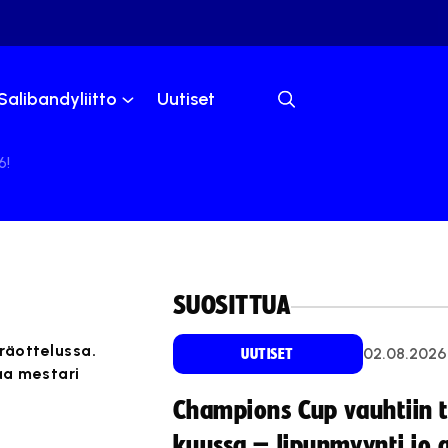
Salibandyliitto
Uutiset
6!
SUOSITTUA
räottelussa.
02.08.2026
UUTISET
aa mestari
Champions Cup vauhtiin 
kuussa – lipunmyynti jo 