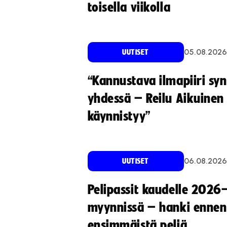
toisella viikolla
05.08.2026
UUTISET
“Kannustava ilmapiiri sy
yhdessä – Reilu Aikuinen 
käynnistyy”
06.08.2026
UUTISET
Pelipassit kaudelle 2026
myynnissä – hanki ennen
ensimmäistä peliä