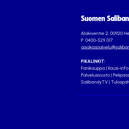
Suomen Saliband
Alakiventie 2, 00920 He
P. 0400-529 017
asiakaspalvelu@saliban
PIKALINKIT:
Fanikauppa
|
Kausi-info
Palvelusivusto
|
Pelipass
SalibandyTV
|
Tulospal