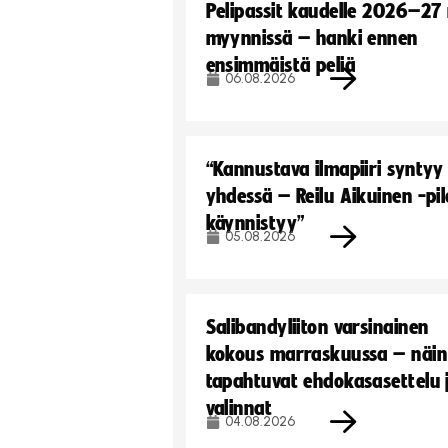
Pelipassit kaudelle 2026–27
myynnissä – hanki ennen
ensimmäistä peliä
06.08.2026
“Kannustava ilmapiiri syntyy
yhdessä – Reilu Aikuinen -pil
käynnistyy”
05.08.2026
Salibandyliiton varsinainen
kokous marraskuussa – näin
tapahtuvat ehdokasasettelu 
valinnat
04.08.2026