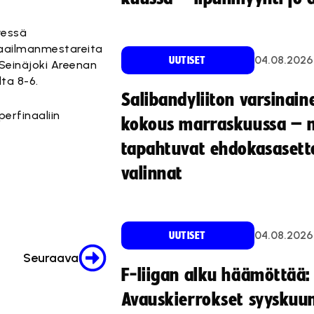
yessä
 maailmanmestareita
04.08.2026
UUTISET
 Seinäjoki Areenan
lta 8-6.
Salibandyliiton varsinain
erfinaaliin
kokous marraskuussa – 
tapahtuvat ehdokasasette
valinnat
04.08.2026
UUTISET
Seuraava
F-liigan alku häämöttää:
Avauskierrokset syyskuu