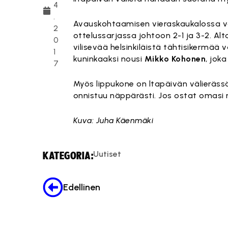
4
.
Avauskohtaamisen vieraskaukalossa voit
2
ottelussarjassa johtoon 2-1 ja 3-2. A
0
vilisevää helsinkiläistä tähtisikermää
1
kuninkaaksi nousi
Mikko Kohonen
, jok
7
Myös lippukone on ltapäivän välierässä
onnistuu näppärästi. Jos ostat omasi
Kuva: Juha Käenmäki
Uutiset
KATEGORIA:
Edellinen