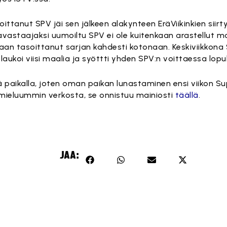
tanut SPV jäi sen jälkeen alakynteen EräViikinkien siirt
ltavastaajaksi uumoiltu SPV ei ole kuitenkaan arastellut
 vaan tasoittanut sarjan kahdesti kotonaan. Keskiviikkona
a laukoi viisi maalia ja syöttti yhden SPV:n voittaessa lopu
 paikalla, joten oman paikan lunastaminen ensi viikon Sup
 mieluummin verkosta, se onnistuu mainiosti
täällä
.
JAA: