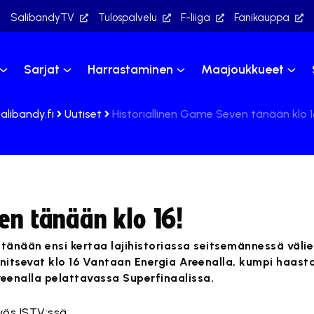
SalibandyTV
Tulospalvelu
F-liiga
Fanikauppa
Sarjat
Harrastaminen
Maajoukkueet
alibandy.fi
Uutiset
Historiallinen Game Seven tänään klo 1
en tänään klo 16!
 tänään ensi kertaa lajihistoriassa seitsemännessä välie
unnitsevat klo 16 Vantaan Energia Areenalla, kumpi haast
reenalla pelattavassa Superfinaalissa.
yös ISTV:ssä.