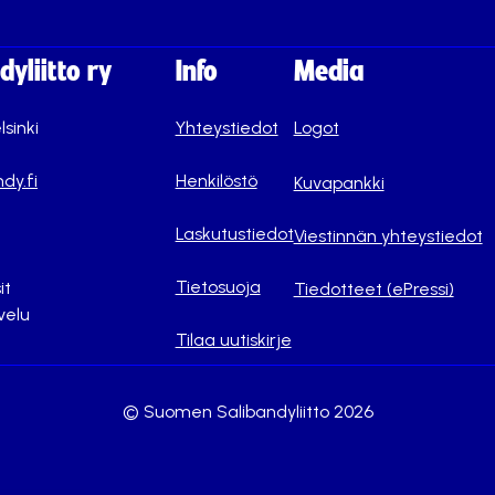
yliitto ry
Info
Media
lsinki
Yhteystiedot
Logot
dy.fi
Henkilöstö
Kuvapankki
Laskutustiedot
Viestinnän yhteystiedot
Tietosuoja
it
Tiedotteet (ePressi)
velu
Tilaa uutiskirje
© Suomen Salibandyliitto 2026