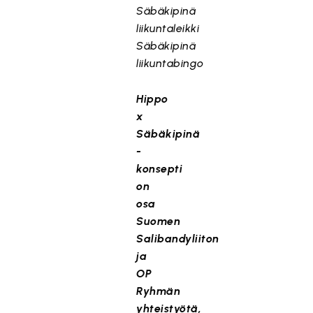
Säbäkipinä
liikuntaleikki
Säbäkipinä
liikuntabingo
Hippo
x
Säbäkipinä
-
konsepti
on
osa
Suomen
Salibandyliiton
ja
OP
Ryhmän
yhteistyötä,