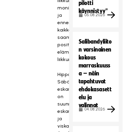
liikkumaan
pilotti
monipuolisesti
käynnistyy”
ja
05.08.2026
ennen
kaikkea
saamaan
Salibandyliito
positiivisia
n varsinainen
elämyksiä
kokous
liikkumisesta.
marraskuuss
a – näin
Hippo
tapahtuvat
Säbäkipinän
ehdokasasett
eskariviikot
on
elu ja
suunnattu
valinnat
04.08.2026
eskari-
ja
viskari-