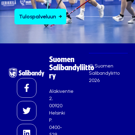
Tulospalveluun
Suomen
© Suomen
Salibandyliitto
Salibandyliitto
ry
2026
Alakiventie
2,
00920
Helsinki
P.
0400-
529