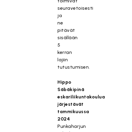
toimivat
seuravetoisesti
ja
ne
pitävät
sisällään
5
kerran
lajiin
tutustumisen.
Hippo
Säbäkipinä
eskariliikuntakoulua
järjestävät
tammikuussa
2024
Punkaharjun