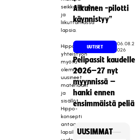
seikkailemassa
Aikuinen -pilotti
ja
käynnistyy”
liikuttamassa
lapsia.
06.08.2
Hippo-
UUTISET
026
yhteistyön
Pelipassit kaudelle
myötä
olemme
2026–27 nyt
uusineet
myynnissä –
materiaalit
hanki ennen
ja
sisällöt.
ensimmäistä peliä
Hippo-
konsepti
antaa
UUSIMMAT
lapsille
uudenlaisia