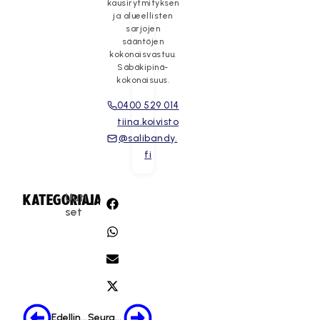
kausirytmityksen
ja alueellisten
sarjojen
sääntöjen
kokonaisvastuu.
Säbäkipinä-
kokonaisuus.
0400 529 014
tiina.koivisto
@salibandy.
fi
Uuti
KATEGORIA:
JAA:
set
Edellinen
Seuraava