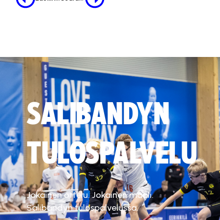
SALIBANDYN
TULOSPALVELU
Jokainen ottelu. Jokainen maali.
Salibandyn tulospalvelussa.