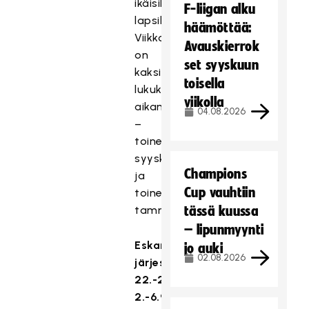
ikäisille
F-liigan alku
lapsille.
häämöttää:
Viikkoja
Avauskierrok
on
set syyskuun
kaksi
toisella
lukukauden
viikolla
aikana
04.08.2026
–
toinen
syyskuussa
Champions
ja
Cup vauhtiin
toinen
tammikuussa.
tässä kuussa
– lipunmyynti
Eskariviikot
jo auki
02.08.2026
järjestetään:
22.-26.1.2024
2.-6.9.2024.