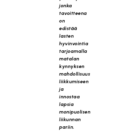
jonka
tavoitteena
on
edistää
lasten
hyvinvointia
tarjoamalla
matalan
kynnyksen
mahdollisuus
liikkumiseen
ja
innostaa
lapsia
monipuolisen
liikunnan
pariin.