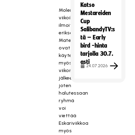
Katso
Molemmille
Mestareiden
viikoille
Cup
ilmoittaudutaan
SalibandyTV:s
erikseen.
tä – Early
Materiaalit
bird -hinta
ovat
tarjolla 30.7.
käytettävissä
asti
myös
24.07.2026
viikon
jälkeen,
joten
halutessaan
ryhmä
voi
viettää
Eskariviikkoa
myös