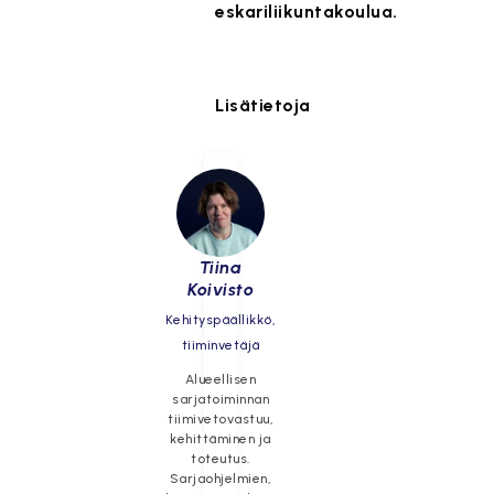
eskariliikuntakoulua.
Lisätietoja
Tiina
Koivisto
Kehityspäällikkö,
tiiminvetäjä
Alueellisen
sarjatoiminnan
tiimivetovastuu,
kehittäminen ja
toteutus.
Sarjaohjelmien,