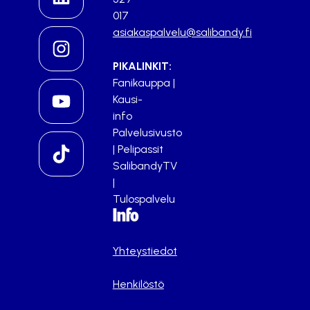
017
asiakaspalvelu@salibandy.fi
PIKALINKIT:
Fanikauppa
|
Kausi-
info
Palvelusivusto
|
Pelipassit
SalibandyTV
|
Tulospalvelu
Info
Yhteystiedot
Henkilöstö