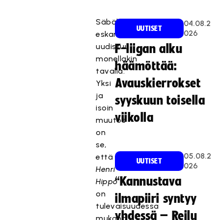
Säbäkipinän
04.08.2
UUTISET
026
eskariviikko
uudistuu
F-liigan alku
monellakin
häämöttää:
tavalla.
Avauskierrokset
Yksi
ja
syyskuun toisella
isoin
viikolla
muutos
on
se,
05.08.2
että
UUTISET
026
Henri
“Kannustava
Hippo
on
ilmapiiri syntyy
tulevaisuudessa
yhdessä – Reilu
mukana