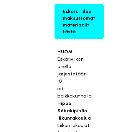
Eskari: Tilaa
maksuttomat
materiaalit
tästä
HUOM!
Eskariviikon
ohella
järjestetään
10
eri
paikkakunnalla
Hippo
Säbäkipinän
liikuntakoulua
.
Liikuntakoulut