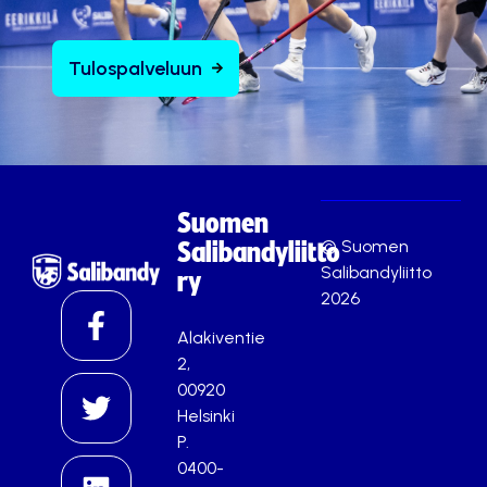
Tulospalveluun
Suomen
© Suomen
Salibandyliitto
Salibandyliitto
ry
2026
Alakiventie
2,
00920
Helsinki
P.
0400-