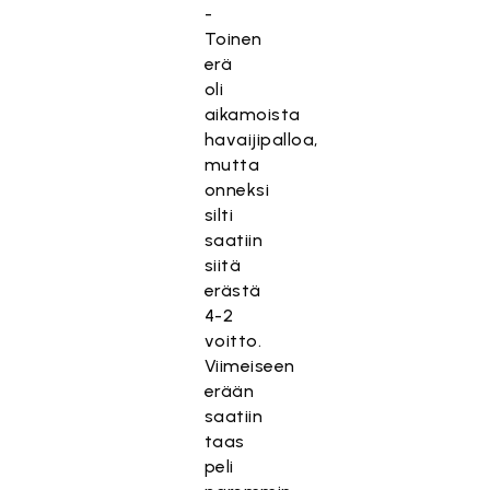
-
Toinen
erä
oli
aikamoista
havaijipalloa,
mutta
onneksi
silti
saatiin
siitä
erästä
4-2
voitto.
Viimeiseen
erään
saatiin
taas
peli