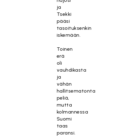
hajosi
ja
Tsekki
pääsi
tasoituksenkin
iskemään.
Toinen
erä
oli
vauhdikasta
ja
vähän
hallitsematonta
peliä,
mutta
kolmannessa
Suomi
taas
paransi.