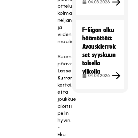
04.08.2026
ottelun
kolmannen,
neljännen
ja
F-liigan alku
viidennen
häämöttää:
maalinsa.
Avauskierrok
set syyskuun
Suomen
toisella
päävalmentaja
Lasse
viikolla
04.08.2026
Kurronen
kertoi,
että
joukkue
aloitti
pelin
hyvin.
-
Eka