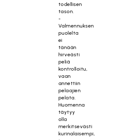
todellisen
tason.
-
Valmennuksen
puolelta
ei
tänään
hirveästi
peliä
kontrolloitu,
vaan
annettiin
pelaajien
pelata.
Huomenna
täytyy
olla
merkitsevästi
kurinalaisempi,