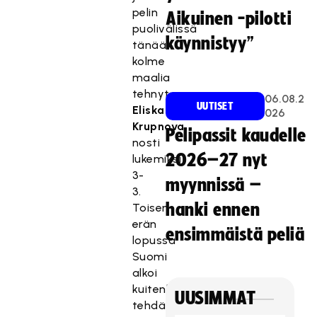
pelin
Aikuinen -pilotti
puolivälissä
käynnistyy”
tänään
kolme
maalia
tehnyt
06.08.2
UUTISET
Eliska
026
Krupnova
Pelipassit kaudelle
nosti
2026–27 nyt
lukemiksi
3-
myynnissä –
3.
hanki ennen
Toisen
erän
ensimmäistä peliä
lopussa
Suomi
alkoi
kuitenkin
UUSIMMAT
tehdä