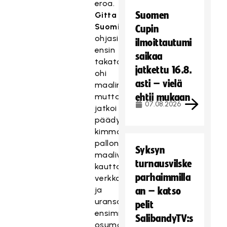
eroa.
Suomen
Gitta
Suominen
Cupin
ohjasi
ilmoittautumi
ensin
saikaa
takatolpalta
jatkettu 16.8.
ohi
asti – vielä
maalin,
mutta
ehtii mukaan
07.08.2026
jatkoi
päädystä
kimmonneen
pallon
Syksyn
maalivahdin
turnausvilske
kautta
parhaimmilla
verkkoon
ja
an – katso
uransa
pelit
ensimmäisen
SalibandyTV:s
osuman