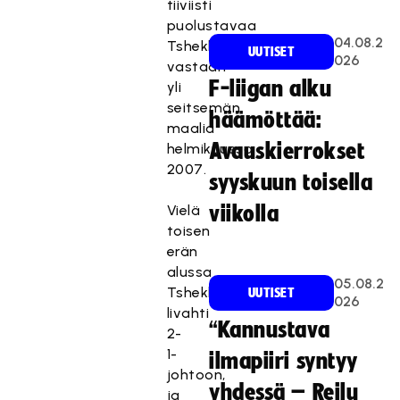
tiiviisti
puolustavaa
04.08.2
Tshekkiä
UUTISET
026
vastaan
F-liigan alku
yli
seitsemän
häämöttää:
maalia
Avauskierrokset
helmikuussa
2007.
syyskuun toisella
Vielä
viikolla
toisen
erän
alussa
05.08.2
Tshekki
UUTISET
026
livahti
“Kannustava
2-
1-
ilmapiiri syntyy
johtoon,
yhdessä – Reilu
ja