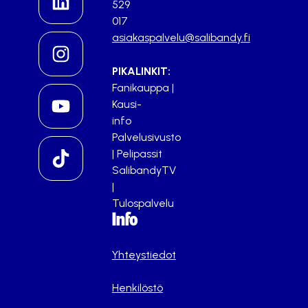
529
017
asiakaspalvelu@salibandy.fi
PIKALINKIT:
Fanikauppa
|
Kausi-
info
Palvelusivusto
|
Pelipassit
SalibandyTV
|
Tulospalvelu
Info
Yhteystiedot
Henkilöstö