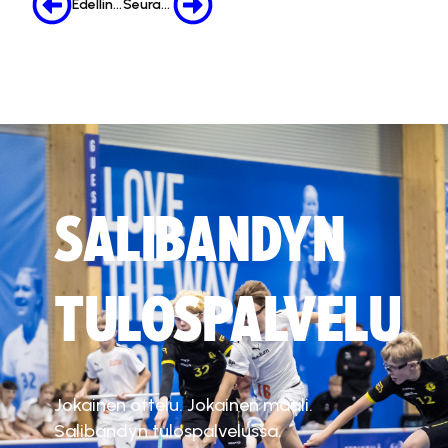
Edellinen
Seuraava
SALIBANDYN
TULOSPALVELU
Jokainen ottelu. Jokainen maali.
Salibandyn tulospalvelussa.