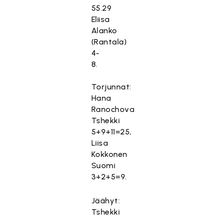
55.29
Eliisa
Alanko
(Rantala)
4-
8.
Torjunnat:
Hana
Ranochova
Tshekki
5+9+11=25,
Liisa
Kokkonen
Suomi
3+2+5=9.
Jäähyt:
Tshekki