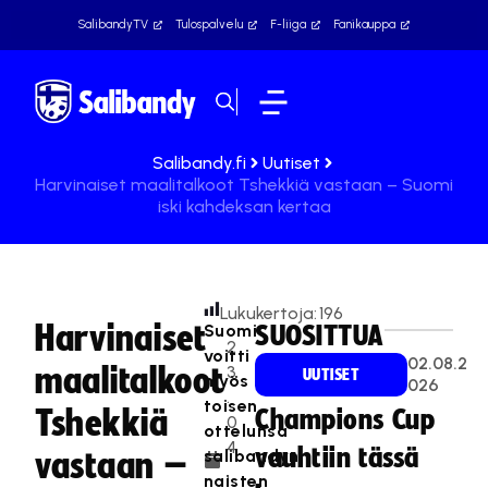
SalibandyTV
Tulospalvelu
F-liiga
Fanikauppa
Salibandy.fi
Uutiset
Harvinaiset maalitalkoot Tshekkiä vastaan – Suomi
iski kahdeksan kertaa
Lukukertoja:
196
Harvinaiset
Suomi
SUOSITTUA
2
voitti
02.08.2
maalitalkoot
3
UUTISET
myös
026
.
toisen
Tshekkiä
Champions Cup
0
ottelunsa
4
vauhtiin tässä
salibandyn
vastaan –
.
naisten