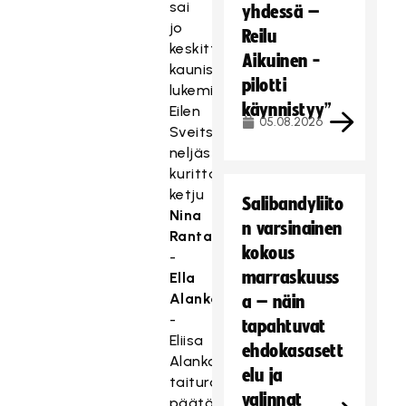
sai
yhdessä –
jo
Reilu
keskittyä
Aikuinen -
kaunistelemaan
pilotti
lukemia.
käynnistyy”
Eilen
05.08.2026
Sveitsiä
neljästi
kurittanut
ketju
Salibandyliito
Nina
n varsinainen
Rantala
kokous
-
marraskuuss
Ella
Alanko
a – näin
-
tapahtuvat
Eliisa
ehdokasasett
Alanko
elu ja
taituroi
valinnat
päätösjaksolla