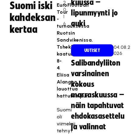
kuussa –
2
Suomi iski
EuroFloorball
0
lipunmyynti jo
Tour
kahdeksan
1
-
auki
6
turnauksessa
kertaa
Ruotsin
Sandvikenissa.
Tshekki
04.08.2
UUTISET
026
kaatui
8-
Salibandyliiton
4
varsinainen
Eliisa
Alangon
kokous
lauottua
marraskuussa –
hattutempun.
näin tapahtuvat
Suomi
ehdokasasettelu
oli
viimeksi
ja valinnat
tehnyt