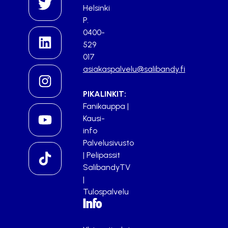
Helsinki
P.
0400-
529
017
asiakaspalvelu@salibandy.fi
PIKALINKIT:
Fanikauppa
|
Kausi-
info
Palvelusivusto
|
Pelipassit
SalibandyTV
|
Tulospalvelu
Info