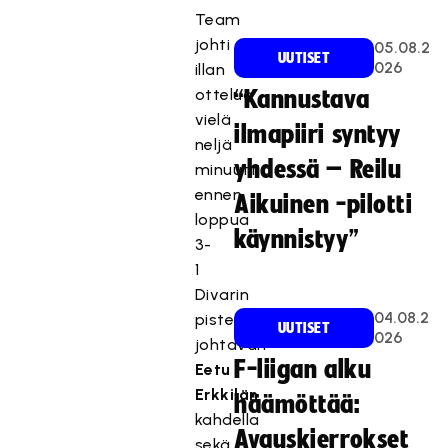
Team
johti
05.08.2
UUTISET
026
illan
ottelua
“Kannustava
vielä
ilmapiiri syntyy
neljä
yhdessä – Reilu
minuuttia
ennen
Aikuinen -pilotti
loppua
käynnistyy”
3-
1
Divarin
04.08.2
pistepörssiä
UUTISET
026
johtavan
F-liigan alku
Eetu
Erkkilän
häämöttää:
kahdella
Avauskierrokset
sekä