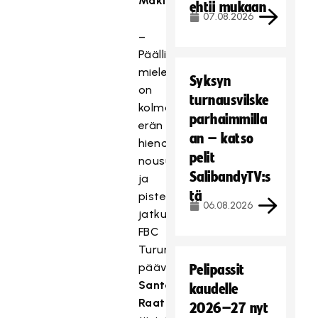
Mäkinen
.
ehtii mukaan
07.08.2026
–
Päällimmäisenä
mielessä
Syksyn
on
turnausvilske
kolmannen
parhaimmilla
erän
an – katso
hieno
pelit
nousu
SalibandyTV:s
ja
tä
pisteputken
06.08.2026
jatkuminen,
FBC
Turun
päävalmentaja
Pelipassit
Santeri
kaudelle
Raatarila
2026–27 nyt