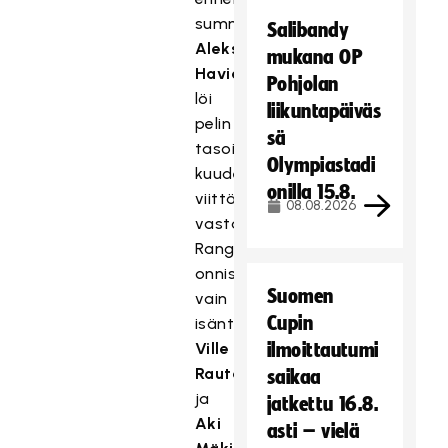
summeria
Salibandy
Aleksi
mukana OP
Havia
Pohjolan
löi
liikuntapäiväs
pelin
sä
tasoihin
Olympiastadi
kuudella
onilla 15.8.
viittä
08.08.2026
vastaan.
Rangaistuslaukauskisassa
onnistuivat
Suomen
vain
Cupin
isäntien
Ville
ilmoittautumi
Rautakoura
saikaa
ja
jatkettu 16.8.
Aki
asti – vielä