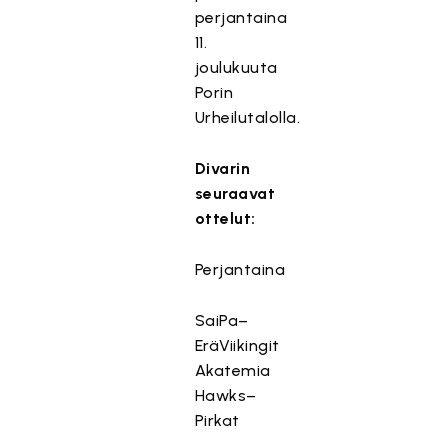
perjantaina
11.
joulukuuta
Porin
Urheilutalolla.
Divarin
seuraavat
ottelut:
Perjantaina
SaiPa–
EräViikingit
Akatemia
Hawks–
Pirkat