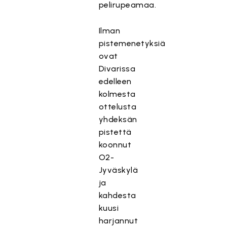
pelirupeamaa.
Ilman
pistemenetyksiä
ovat
Divarissa
edelleen
kolmesta
ottelusta
yhdeksän
pistettä
koonnut
O2-
Jyväskylä
ja
kahdesta
kuusi
harjannut