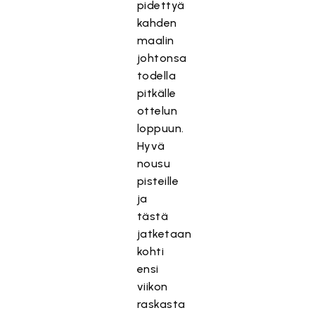
pidettyä
kahden
maalin
johtonsa
todella
pitkälle
ottelun
loppuun.
Hyvä
nousu
pisteille
ja
tästä
jatketaan
kohti
ensi
viikon
raskasta