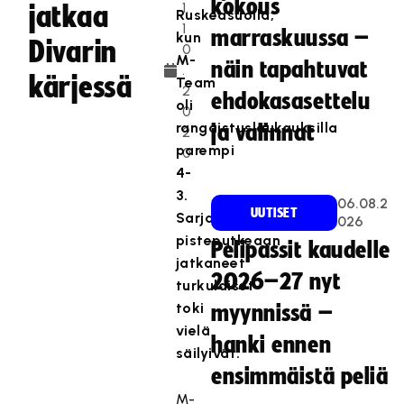
kokous
1.
jatkaa
Ruskeasuolla,
1
marraskuussa –
kun
Divarin
0
M-
näin tapahtuvat
.
kärjessä
Team
2
ehdokasasettelu
oli
0
rangaistuslaukauksilla
ja valinnat
2
parempi
0
4-
3.
06.08.2
UUTISET
Sarjakärjessä
026
pisteputkeaan
Pelipassit kaudelle
jatkaneet
2026–27 nyt
turkulaiset
toki
myynnissä –
vielä
hanki ennen
säilyivät.
ensimmäistä peliä
M-