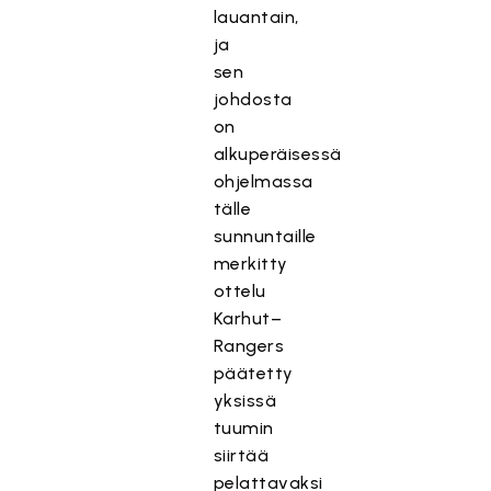
lauantain,
ja
sen
johdosta
on
alkuperäisessä
ohjelmassa
tälle
sunnuntaille
merkitty
ottelu
Karhut–
Rangers
päätetty
yksissä
tuumin
siirtää
pelattavaksi