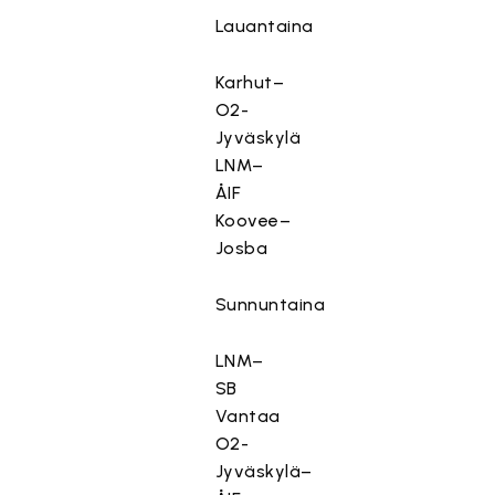
Lauantaina
Karhut–
O2-
Jyväskylä
LNM–
ÅIF
Koovee–
Josba
Sunnuntaina
LNM–
SB
Vantaa
O2-
Jyväskylä–