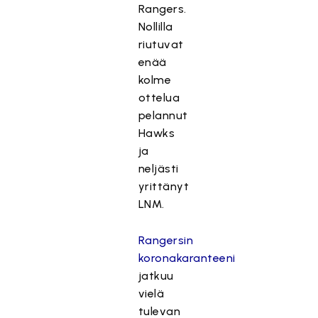
Rangers.
Nollilla
riutuvat
enää
kolme
ottelua
pelannut
Hawks
ja
neljästi
yrittänyt
LNM.
Rangersin
koronakaranteeni
jatkuu
vielä
tulevan