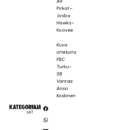
ÅIF
Pirkat–
Josba
Hawks–
Koovee
Kuva
ottelusta
FBC
Turku–
SB
Vantaa:
Anssi
Koskinen
Uuti
KATEGORIA:
JAA:
set