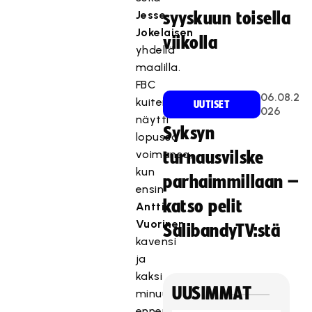
Jesse
syyskuun toisella
Jokelaisen
viikolla
yhdellä
maalilla.
FBC
06.08.2
kuitenkin
UUTISET
026
näytti
Syksyn
lopussa
voimansa,
turnausvilske
kun
parhaimmillaan –
ensin
katso pelit
Antti
Vuorinen
SalibandyTV:stä
kavensi
ja
kaksi
UUSIMMAT
minuuttia
ennen