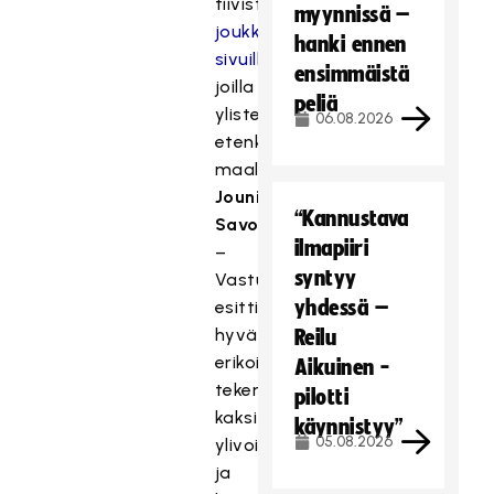
tiivisti
myynnissä –
joukkueensa
hanki ennen
sivuilla
,
ensimmäistä
joilla
peliä
ylistettiin
06.08.2026
etenkin
maalivahti
Jouni
“Kannustava
Savosta
.
ilmapiiri
–
syntyy
Vastustaja
yhdessä –
esitti
hyvää
Reilu
erikoistilannepelaamista
Aikuinen -
tekemällä
pilotti
kaksi
käynnistyy”
05.08.2026
ylivoimamaalia
ja