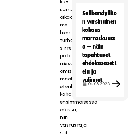
kun
samaan
Salibandyliito
aikaan
n varsinainen
me
kokous
hieman
marraskuuss
turhaankin
a – näin
siirtelimme
tapahtuvat
palloa
ehdokasasett
niissä
omissa
elu ja
maalipaikoissamme
valinnat
04.08.2026
etenkin
kahdessa
ensimmäisessä
erässä,
niin
vastustaja
sai