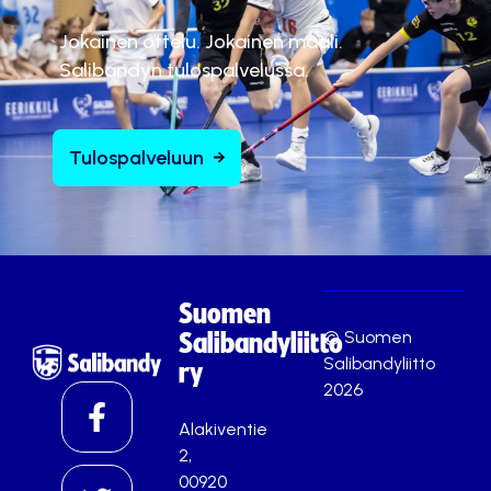
Jokainen ottelu. Jokainen maali.
Salibandyn tulospalvelussa.
Tulospalveluun
Suomen
© Suomen
Salibandyliitto
Salibandyliitto
ry
2026
Alakiventie
2,
00920