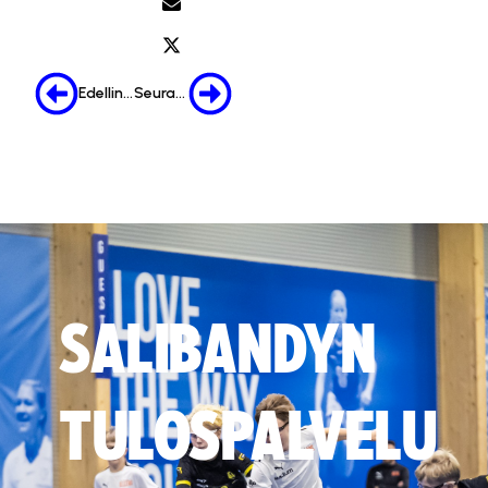
Edellinen
Seuraava
SALIBANDYN
TULOSPALVELU