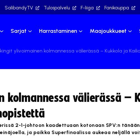
SalibandyTV
Tulospalvelu
F-liiga
Fanikauppa
Sarjat
Harrastaminen
Maajoukkueet
ikingit ylivoimainen kolmannessa välierässä – Kukkola ja Kailia
en kolmannessa välierässä – 
ehopistettä
älierissä 2-1-johtoon kaadettuaan kotonaan SPV:n tänään 
äjoella, ja paikka Superfinaalissa aukeaa neljällä voit