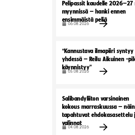
Pelipassit kaudelle 2026–27
myynnissä – hanki ennen
ensimmäistä peliä
06.08.2026
“Kannustava ilmapiiri syntyy
yhdessä – Reilu Aikuinen -pil
käynnistyy”
05.08.2026
Salibandyliiton varsinainen
kokous marraskuussa – näin
tapahtuvat ehdokasasettelu 
valinnat
04.08.2026