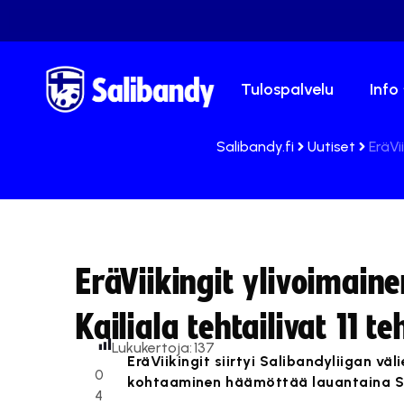
Tulospalvelu
Info
Salibandy.fi
Uutiset
EräVi
EräViikingit ylivoimain
Kailiala tehtailivat 11 t
Lukukertoja:
137
EräViikingit siirtyi Salibandyliigan v
0
kohtaaminen häämöttää lauantaina Sein
4