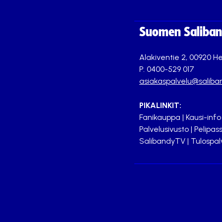
Suomen Saliband
Alakiventie 2, 00920 He
P. 0400-529 017
asiakaspalvelu@saliban
PIKALINKIT:
Fanikauppa
|
Kausi-info
Palvelusivusto
|
Pelipass
SalibandyTV
|
Tulospal