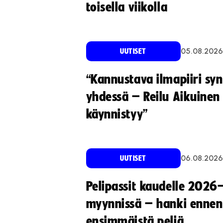
toisella viikolla
05.08.2026
UUTISET
“Kannustava ilmapiiri sy
yhdessä – Reilu Aikuinen 
käynnistyy”
06.08.2026
UUTISET
Pelipassit kaudelle 2026
myynnissä – hanki ennen
ensimmäistä peliä