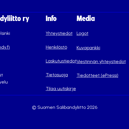
yliitto ry
Info
Media
lsinki
Yhteystiedot
Logot
dy.fi
Henkilöstö
Kuvapankki
Laskutustiedot
Viestinnän yhteystiedot
Tietosuoja
it
Tiedotteet (ePressi)
velu
Tilaa uutiskirje
© Suomen Salibandyliitto 2026