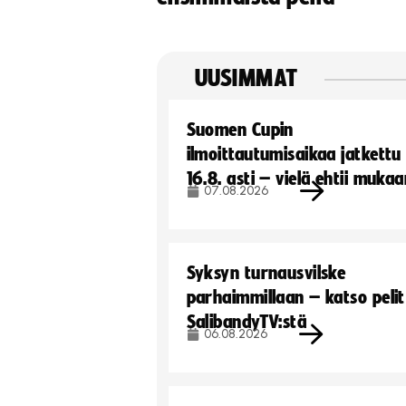
UUSIMMAT
Suomen Cupin
ilmoittautumisaikaa jatkettu
16.8. asti – vielä ehtii muka
07.08.2026
Syksyn turnausvilske
parhaimmillaan – katso pelit
SalibandyTV:stä
06.08.2026