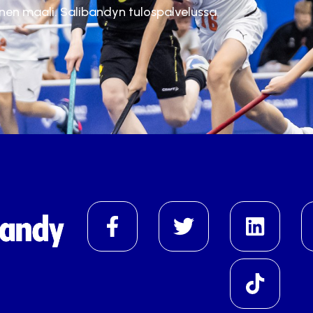
inen maali. Salibandyn tulospalvelussa.