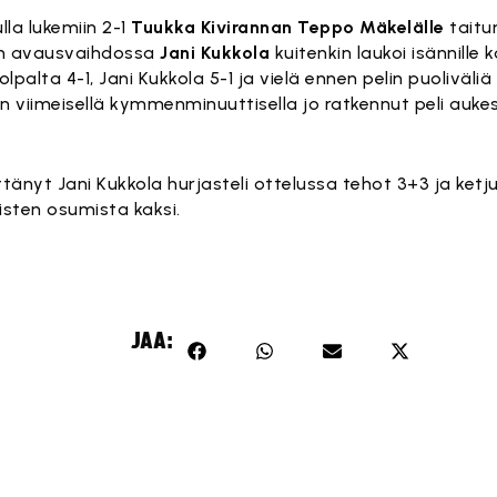
la lukemiin 2-1
Tuukka Kivirannan Teppo Mäkelälle
taitu
rän avausvaihdossa
Jani Kukkola
kuitenkin laukoi isännill
olpalta 4-1, Jani Kukkola 5-1 ja vielä ennen pelin puoliväliä
un viimeisellä kymmenminuuttisella jo ratkennut peli aukes
änyt Jani Kukkola hurjasteli ottelussa tehot 3+3 ja ketj
isten osumista kaksi.
JAA: