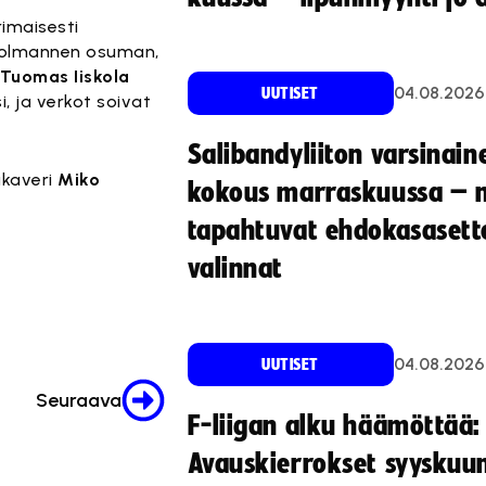
rimaisesti
e kolmannen osuman,
Tuomas Iiskola
04.08.2026
UUTISET
i, ja verkot soivat
Salibandyliiton varsinain
ukaveri
Miko
kokous marraskuussa – 
tapahtuvat ehdokasasette
valinnat
04.08.2026
UUTISET
Seuraava
F-liigan alku häämöttää:
Avauskierrokset syyskuu