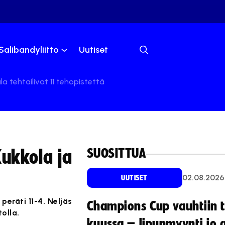
Salibandyliitto
Uutiset
la tehtailivat 11 tehopistettä
SUOSITTUA
Kukkola ja
02.08.2026
UUTISET
peräti 11-4. Neljäs
Champions Cup vauhtiin 
olla.
kuussa – lipunmyynti jo 