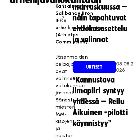
0
marraskuussa –
Kansainvälisen
1
Salibandyliiton
näin tapahtuvat
7
IFF:n
urheilijavaliokuntaan
ehdokasasettelu
(Athletes
ja valinnat
Commission).
Jäsenmaiden
05.08.2
pelaajat
UUTISET
026
ovat
valinneet
“Kannustava
valiokunnan
ilmapiiri syntyy
jäsenet
äänestyksillä
yhdessä – Reilu
miesten
Aikuinen -pilotti
MM-
kisojen
käynnistyy”
ja
naisten