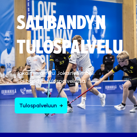
SALIBANDYN
TULOSPALVELU
Jokainen ottelu. Jokainen maali.
Salibandyn tulospalvelussa.
Tulospalveluun