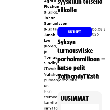
syyskuun toisella
Agata
Plechan
viikolla
(Puola),
Johan
Samuelsson
(Ruotsi),
06.08.2
UUTISET
026
Junoh
Lee
Syksyn
(Korea)
turnausvilske
ja
Tomas
parhaimmillaan –
Sladky
katso pelit
(Tshekki).
Valiokunnan
SalibandyTV:stä
puheenjohtajaksi
on
IFF:n
toimeenpaneva
UUSIMMAT
komitea
nimittänyt