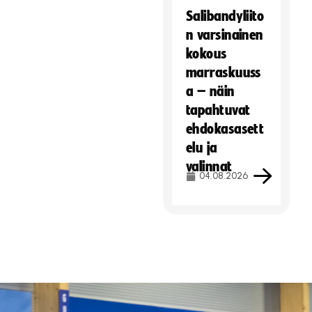
Salibandyliito
n varsinainen
kokous
marraskuuss
a – näin
tapahtuvat
ehdokasasett
elu ja
valinnat
04.08.2026