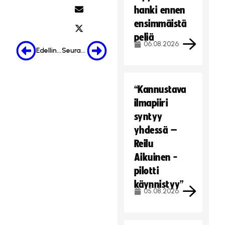
hanki ennen
ensimmäistä
peliä
06.08.2026
Edellinen
Seuraava
“Kannustava
ilmapiiri
syntyy
yhdessä –
Reilu
Aikuinen -
pilotti
käynnistyy”
05.08.2026