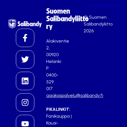
Suomen
© Suomen
Salibandyliitto
Salibandyliitto
ry
2026
Alakiventie
2,
00920
Helsinki
P.
0400-
529
017
asiakaspalvelu@salibandy.fi
PIKALINKIT:
Fanikauppa
|
Kausi-