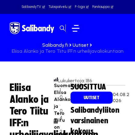
SalibandyTV
Tulospalvelu
F-liiga
Fanikauppa
Salibandy.fi
Uutiset
Eliisa Alanko ja Tero Tiitu IFF:n urheilijavaliokuntaan
Lukukertoja:
186
Eliisa
Suomalaiset
SUOSITTUA
1
Eliisa
04.08.2
Alanko ja
0
UUTISET
Alanko
026
.
ja
Tero Tiitu
Salibandyliiton
0
Tero
4
varsinainen
Tiitu
IFF:n
.
on
kokous
2
urheilijavaliokuntaan
valittu