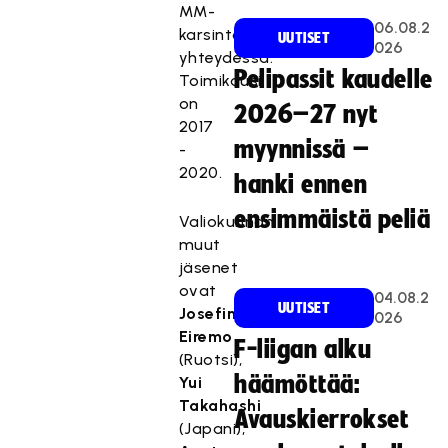
MM-
06.08.2
karsintojen
UUTISET
026
yhteydessä.
Pelipassit kaudelle
Toimikausi
on
2026–27 nyt
2017
myynnissä –
-
2020.
hanki ennen
ensimmäistä peliä
Valiokunnan
muut
jäsenet
ovat
04.08.2
UUTISET
Josefina
026
Eiremo
F-liigan alku
(Ruotsi),
häämöttää:
Yui
Takahashi
Avauskierrokset
(Japani),