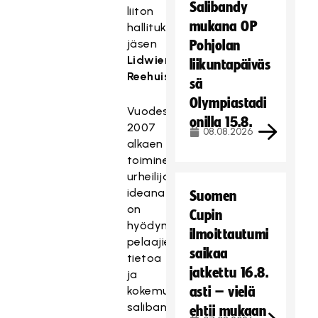
Salibandy
liiton
mukana OP
hallituksen
jäsen
Pohjolan
Lidwien
liikuntapäiväs
Reehuisin
.
sä
Olympiastadi
Vuodesta
onilla 15.8.
2007
08.08.2026
alkaen
toimineen
urheilijakomission
ideana
Suomen
on
Cupin
hyödyntää
ilmoittautumi
pelaajien
saikaa
tietoa
jatkettu 16.8.
ja
kokemusta
asti – vielä
salibandyn
ehtii mukaan