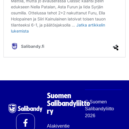
Mattila, mutta jo avauserässä Classic käänsi pelin
edukseen Nella Patalan, Asta Furun ja Iida Syrjän
osumilla. Ottelussa tehot 2+2 nakuttanut Furu, Ella
Holopainen ja Siiri Kainulainen latoivat toisen tauon
tilanteeksi 6-1, ja päätösjaksolla …
Jatka artikkelin
lukemista
Salibandy.fi
Suomen
© Suomen
Salibandyliitto
Salibandyliitto
ry
2026
Alakiventie