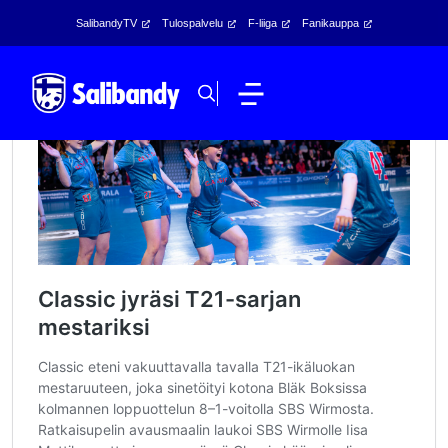
SalibandyTV
Tulospalvelu
F-liiga
Fanikauppa
Classic jyräsi T21-sarjan
mestariksi
Classic eteni vakuuttavalla tavalla T21-ikäluokan
mestaruuteen, joka sinetöityi kotona Bläk Boksissa
kolmannen loppuottelun 8–1-voitolla SBS Wirmosta.
Ratkaisupelin avausmaalin laukoi SBS Wirmolle Iisa