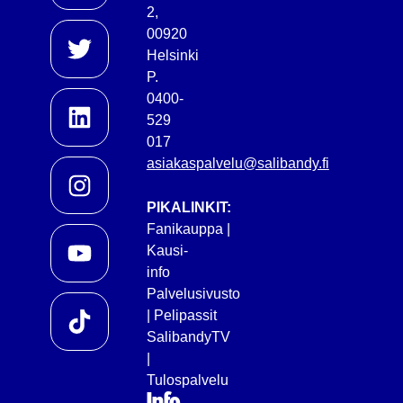
2,
00920
Helsinki
P.
0400-
529
017
asiakaspalvelu@salibandy.fi
PIKALINKIT:
Fanikauppa
|
Kausi-
info
Palvelusivusto
|
Pelipassit
SalibandyTV
|
Tulospalvelu
Info