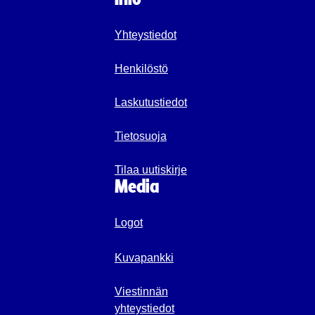
Yhteystiedot
Henkilöstö
Laskutustiedot
Tietosuoja
Tilaa uutiskirje
Media
Logot
Kuvapankki
Viestinnän
yhteystiedot