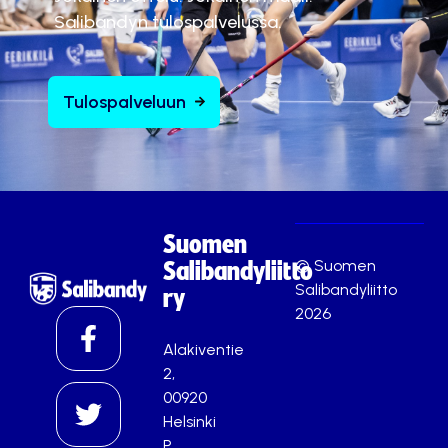
Salibandyn tulospalvelussa.
Tulospalveluun
Suomen
© Suomen
Salibandyliitto
Salibandyliitto
ry
2026
Alakiventie
2,
00920
Helsinki
P.