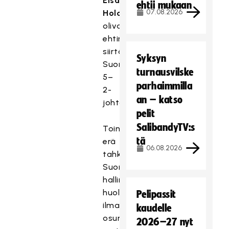
Elsa
ehtii mukaan
07.08.2026
Holopainen
olivat
ehtineet
siirtää
Syksyn
Suomen
turnausvilske
5–
parhaimmilla
2-
an – katso
johtoon.
pelit
SalibandyTV:s
Toinen
tä
erä
06.08.2026
tahkottiin
Suomen
hallinnasta
huolimatta
Pelipassit
ilman
kaudelle
osumia,
2026–27 nyt