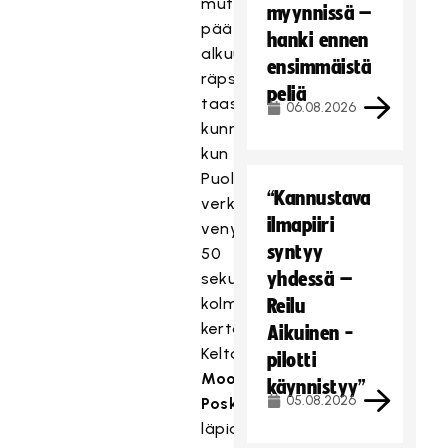
mutta
myynnissä –
päätösjakson
hanki ennen
alkuun
ensimmäistä
räpsyi
peliä
taas
06.08.2026
kunnolla,
kun
Puolan
“Kannustava
verkko
ilmapiiri
venyi
syntyy
50
yhdessä –
sekunnissa
kolme
Reilu
kertaa.
Aikuinen -
Keltanokka
pilotti
Moona
käynnistyy”
05.08.2026
Poskiparran
läpiajoon