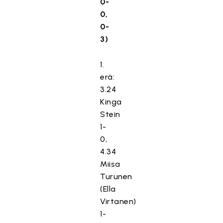
0-
0,
0-
3)
1.
erä:
3.24
Kinga
Stein
1-
0,
4.34
Miisa
Turunen
(Ella
Virtanen)
1-