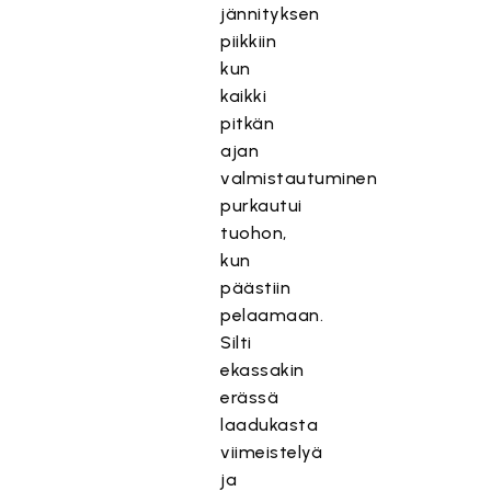
jännityksen
piikkiin
kun
kaikki
pitkän
ajan
valmistautuminen
purkautui
tuohon,
kun
päästiin
pelaamaan.
Silti
ekassakin
erässä
laadukasta
viimeistelyä
ja