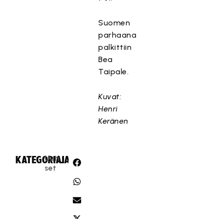
Suomen
parhaana
palkittiin
Bea
Taipale.
Kuvat:
Henri
Keränen
Uuti
KATEGORIA:
JAA:
set