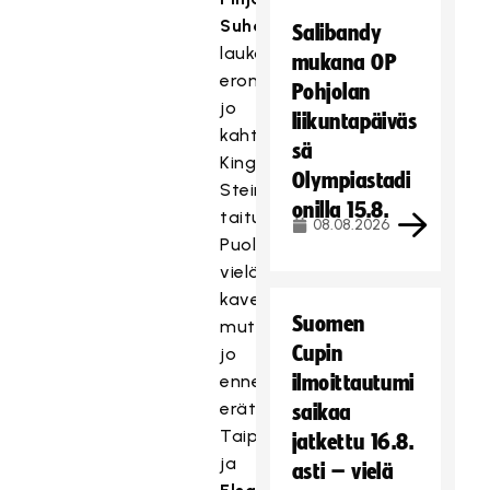
Suhonen
Salibandy
laukoi
mukana OP
eron
Pohjolan
jo
liikuntapäiväs
kahteen.
sä
Kinga
Olympiastadi
Stein
onilla 15.8.
taituroi
08.08.2026
Puolalle
vielä
kavennuksen,
Suomen
mutta
Cupin
jo
ennen
ilmoittautumi
erätaukoa
saikaa
Taipale
jatkettu 16.8.
ja
asti – vielä