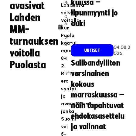
kuussa –
8
avasivat
Lahdessa
.
lipunmyynti jo
selvällä
Lahden
0
voitolla,
auki
5
MM-
kun
.
Puola
2
turnauksen
kaatui
0
04.08.2
voitolla
maalein
UUTISET
2
026
8-
4
Salibandyliiton
Puolasta
2.
varsinainen
Riittävä
ero
kokous
syntyi
marraskuussa –
jo
avauserässä,
näin tapahtuvat
jonka
ehdokasasettelu
Suomi
ja valinnat
vei
5-