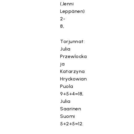
(Jenni
Leppänen)
2-
8,
Torjunnat:
Julia
Przewlocka
ja
Katarzyna
Hryckowian
Puola
9+5+4=18,
Julia
Saarinen
Suomi
5+2+5=12.