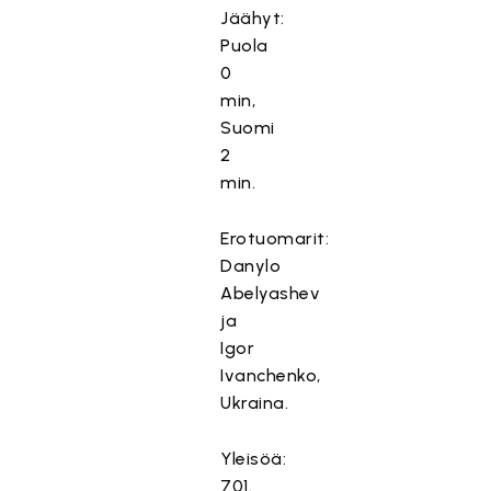
Jäähyt:
Puola
0
min,
Suomi
2
min.
Erotuomarit:
Danylo
Abelyashev
ja
Igor
Ivanchenko,
Ukraina.
Yleisöä:
701.