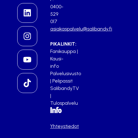
0400-
529
017
asiakaspalvelu@salibandy.fi
PIKALINKIT:
Fanikauppa
|
Kausi-
info
Palvelusivusto
|
Pelipassit
SalibandyTV
|
Tulospalvelu
Info
Yhteystiedot