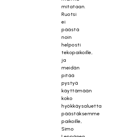
mitataan.
Ruotsi
ei
päästä
noin
helposti
tekopaikoille,
ja
meidän
pitää
pystyä
käyttämään
koko
hyökkäysaluetta
päästäksemme
paikoille,
Simo
Leppänen