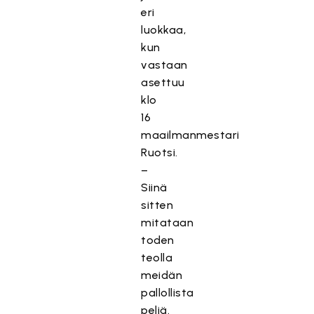
eri
luokkaa,
kun
vastaan
asettuu
klo
16
maailmanmestari
Ruotsi.
–
Siinä
sitten
mitataan
toden
teolla
meidän
pallollista
peliä.