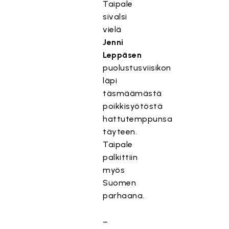
Taipale
sivalsi
vielä
Jenni
Leppäsen
puolustusviisikon
läpi
täsmäämästä
poikkisyötöstä
hattutemppunsa
täyteen.
Taipale
palkittiin
myös
Suomen
parhaana.
–