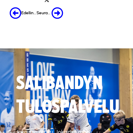
Edellinen
Seuraava
SALIBANDYN
TULOSPALVELU
Jokainen ottelu. Jokainen maali.