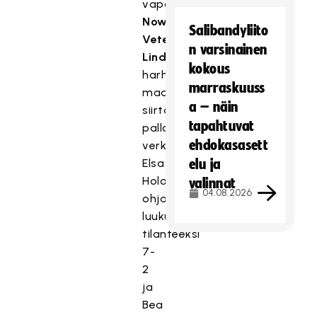
vapauttama
Nowa
Salibandyliito
Veteläinen
n varsinainen
Lindgren
kokous
harhautti
marraskuuss
maalivahdin
a – näin
siirtäen
tapahtuvat
pallon
ehdokasasett
verkkoon,
Elsa
elu ja
Holopainen
valinnat
04.08.2026
ohjasi
luukulta
tilanteeksi
7-
2
ja
Bea