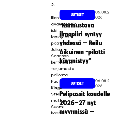
2.
05.08.2
UUTISET
026
Illan
avausmaalin
“Kannustava
iski
ilmapiiri syntyy
läpiajonsa
yhdessä – Reilu
päätteeksi
Julia
Aikuinen -pilotti
Saarisen
käynnistyy”
kertaalleen
torjumasta
pallosta
06.08.2
Puolan
UUTISET
026
Kinga
Pelipassit kaudelle
Stein
,
mutta
2026–27 nyt
Suomi
myynnissä –
käänsi