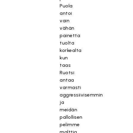
Puola
antoi
vain
vähän
painetta
tuolta
korkealta
kun
taas
Ruotsi
antaa
varmasti
aggressiivisemmin
ja
meidän
pallollisen
pelimme
malttia