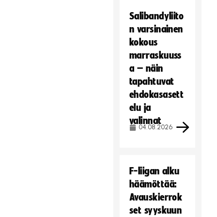
Salibandyliito
n varsinainen
kokous
marraskuuss
a – näin
tapahtuvat
ehdokasasett
elu ja
valinnat
04.08.2026
F-liigan alku
häämöttää:
Avauskierrok
set syyskuun