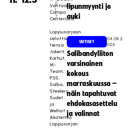
0
lipunmyynti jo
Vantaalla
1
Campo
auki
7
Centerissä.
Loppusarjaan
selvittivät
04.08.2
UUTISET
026
tiensä
Jokerit,
Salibandyliiton
Karhut,
varsinainen
M-
Team,
kokous
PSS,
marraskuussa –
Salba,
Steelers,
näin tapahtuvat
Sudet
ehdokasasettelu
ja
Welhot
ja valinnat
Akatemia.
Loppusarjan