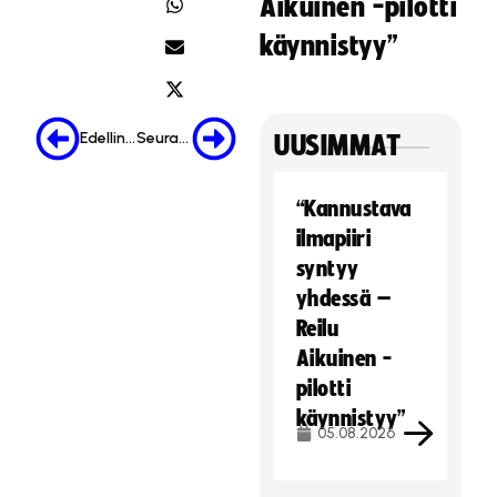
Aikuinen -pilotti
käynnistyy”
Edellinen
Seuraava
UUSIMMAT
“Kannustava
ilmapiiri
syntyy
yhdessä –
Reilu
Aikuinen -
pilotti
käynnistyy”
05.08.2026