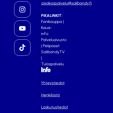
asiakaspalvelu@salibandy.fi
PIKALINKIT:
Fanikauppa
|
Kausi-
info
Palvelusivusto
|
Pelipassit
SalibandyTV
|
Tulospalvelu
Info
Yhteystiedot
Henkilöstö
Laskutustiedot