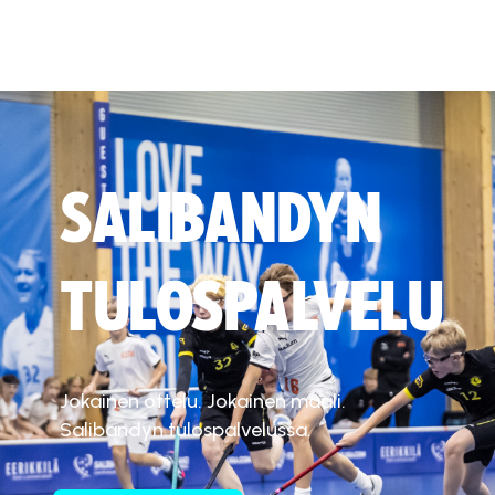
SALIBANDYN
TULOSPALVELU
Jokainen ottelu. Jokainen maali.
Salibandyn tulospalvelussa.