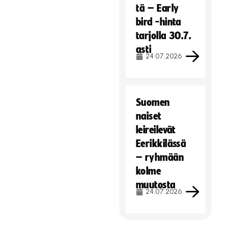
tä – Early
bird -hinta
tarjolla 30.7.
asti
24.07.2026
Suomen
naiset
leireilevät
Eerikkilässä
– ryhmään
kolme
muutosta
24.07.2026