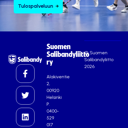
Tulospalveluun
Suomen
© Suomen
Salibandyliitto
Salibandyliitto
ry
2026
Alakiventie
2,
00920
Helsinki
P.
0400-
529
017