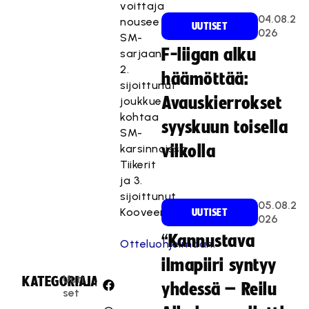
voittaja
04.08.2
nousee
UUTISET
026
SM-
F-liigan alku
sarjaan,
2.
häämöttää:
sijoittunut
Avauskierrokset
joukkue
kohtaa
syyskuun toisella
SM-
karsinnoissa
viikolla
Tiikerit
ja 3.
sijoittunut
05.08.2
Kooveen.
UUTISET
026
“Kannustava
Otteluohjelmaan.
ilmapiiri syntyy
Uuti
KATEGORIA:
JAA:
yhdessä – Reilu
set