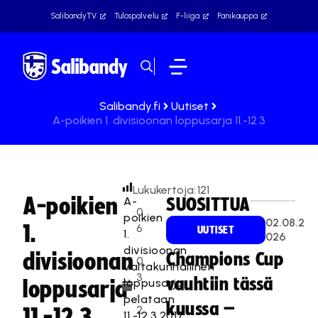
SalibandyTV
Tulospalvelu
F-liiga
Fanikauppa
Salibandy.fi
Uutiset
A-poikien 1. divisioonan loppusarja 11.-12.3
Lukukertoja:
121
A-poikien
A-
SUOSITTUA
0
poikien
02.08.2
1.
6
UUTISET
1.
026
.
divisioonan
divisioonan
Champions Cup
0
valtakunnallinen
3
vauhtiin tässä
loppusarja
loppusarja
.
pelataan
kuussa –
2
11.-12.3
11.-12.3.2017