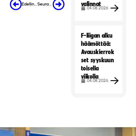
valinnat
Edellinen
Seuraava
04.08.2026
F-liigan alku
häämöttää:
Avauskierrok
set syyskuun
toisella
viikolla
04.08.2026