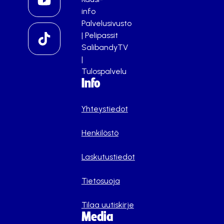
info
Palvelusivusto
|
Pelipassit
SalibandyTV
|
Tulospalvelu
Info
Yhteystiedot
Henkilöstö
Laskutustiedot
Tietosuoja
Tilaa uutiskirje
Media