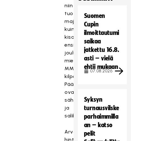
niin
tuotepalkintoja,
Suomen
majoituspaketteja
Cupin
kuin
ilmoittautumi
kisamatka
saikaa
ensi
jatkettu 16.8.
joulukuun
asti – vielä
miesten
ehtii mukaan
MM-
07.08.2026
kilpailuihin.
Pääpalkintoina
ovat
Syksyn
sähköskootteri
turnausvilske
ja
salibandykaukalo.
parhaimmilla
an – katso
Arvan
pelit
hinta