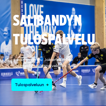
SALIBANDYN
TULOSPALVELU
Jokainen ottelu. Jokainen maali.
Salibandyn tulospalvelussa.
Tulospalveluun