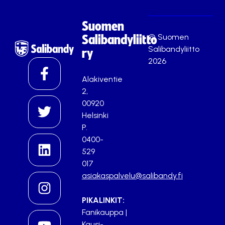
Suomen
© Suomen
Salibandyliitto
Salibandyliitto
ry
2026
Alakiventie
2,
00920
Helsinki
P.
0400-
529
017
asiakaspalvelu@salibandy.fi
PIKALINKIT:
Fanikauppa
|
Kausi-