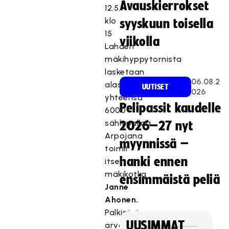
Avauskierrokset
12.5.
klo
syyskuun toisella
15
viikolla
Lahden
mäkihyppytornista
lasketaan
06.08.2
alas
UUTISET
026
yhteensä
Pelipassit kaudelle
6000
sählypalloa.
2026–27 nyt
Arpojana
myynnissä –
toimii
hanki ennen
itse
mäkikotka
ensimmäistä peliä
Janne
Ahonen.
Palkintoina
UUSIMMAT
arvotaan