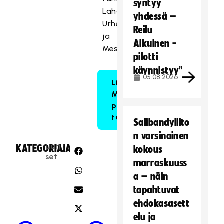
syntyy
Lahden
yhdessä –
Urheilu-
Reilu
ja
Aikuinen -
Messukeskuksesta.
pilotti
käynnistyy”
05.08.2026
Liput
MM-
peleihin
täältä!
Salibandyliito
n varsinainen
Uuti
KATEGORIA:
JAA:
kokous
set
marraskuuss
a – näin
tapahtuvat
ehdokasasett
elu ja