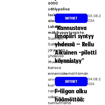
6000
sählypalloa
lasketaan
05.08.2
UUTISET
026
alas
Lahden
“Kannustava
mäkihyppytornista.
ilmapiiri syntyy
Suomen
yhdessä – Reilu
Salibandyliitto
järjestää
Aikuinen -pilotti
yhdessä
käynnistyy”
Muuttohaukkojen
kanssa
ennennäkemättömän
04.08.2
arvonnan,
UUTISET
026
kun
F-liigan alku
tämän
viikon
häämöttää:
sunnuntaina