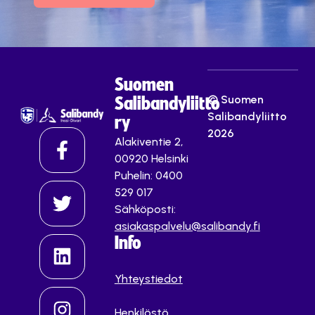
Suomen
© Suomen
Salibandyliitto
Salibandyliitto
ry
2026
Alakiventie 2,
00920 Helsinki
Puhelin: 0400
529 017
Sähköposti:
asiakaspalvelu@salibandy.fi
Info
Yhteystiedot
Henkilöstö