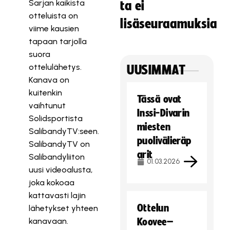
Sarjan kaikista
ta ei
otteluista on
lisäseuraamuksia
viime kausien
tapaan tarjolla
suora
ottelulähetys.
UUSIMMAT
Kanava on
kuitenkin
Tässä ovat
vaihtunut
Inssi-Divarin
Solidsportista
miesten
SalibandyTV:seen.
puolivälieräp
SalibandyTV on
arit
Salibandyliiton
01.03.2026
uusi videoalusta,
joka kokoaa
kattavasti lajin
Ottelun
lähetykset yhteen
kanavaan.
Koovee–