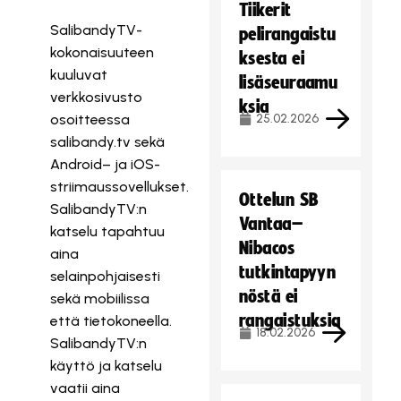
Tiikerit
SalibandyTV-
pelirangaistu
kokonaisuuteen
ksesta ei
kuuluvat
lisäseuraamu
verkkosivusto
ksia
osoitteessa
25.02.2026
salibandy.tv sekä
Android– ja iOS-
striimaussovellukset.
Ottelun SB
SalibandyTV:n
Vantaa–
katselu tapahtuu
Nibacos
aina
tutkintapyyn
selainpohjaisesti
nöstä ei
sekä mobiilissa
rangaistuksia
että tietokoneella.
18.02.2026
SalibandyTV:n
käyttö ja katselu
vaatii aina