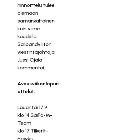
hinnoittelu tulee
olemaan
samankaltainen
kuin viime
kaudella,
Salibandyliiton
viestintäjohtaja
Jussi Ojala
kommentoi.
Avausviikonlopun
ottelut:
Lauantai 17.9.
klo 14 SaiPa-M-
Team
klo 17 Tiikerit-
Hawks