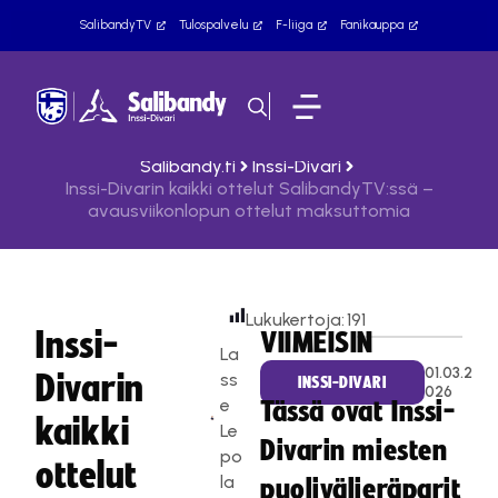
SalibandyTV
Tulospalvelu
F-liiga
Fanikauppa
Salibandy.fi
Inssi-Divari
Inssi-Divarin kaikki ottelut SalibandyTV:ssä –
avausviikonlopun ottelut maksuttomia
Lukukertoja:
191
Inssi-
VIIMEISIN
La
01.03.2
Divarin
ss
INSSI-DIVARI
026
e
Tässä ovat Inssi-
kaikki
Le
Divarin miesten
po
ottelut
la
puolivälieräparit