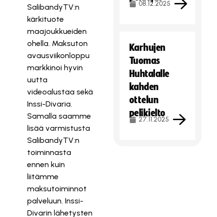
08.12.2025
SalibandyTV:n
kärkituote
maajoukkueiden
ohella. Maksuton
Karhujen
avausviikonloppu
Tuomas
markkinoi hyvin
Huhtalalle
uutta
kahden
videoalustaa sekä
ottelun
Inssi-Divaria.
pelikielto
Samalla saamme
27.11.2025
lisää varmistusta
SalibandyTV:n
toiminnasta
ennen kuin
liitämme
maksutoiminnot
palveluun. Inssi-
Divarin lähetysten