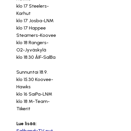
klo 17 Steelers-
Karhut
klo 17 Josba-LNM
klo 17 Happee
Steamers-Koovee
klo 18 Rangers-
O2-Jyväskylä
klo 18.30 ÅIF-SalBa
Sunnuntai 18.9.
klo 15.30 Koovee-
Hawks
klo 16 SaiPa-LNM
klo 18 M-Team-
Tiikerit
Lue lisää:
SalibandyTV nyt