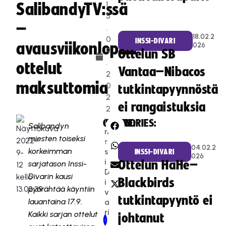
1
SalibandyTV:ssä
5
–
.
18.02.2
0
INSSI-DIVARI
avausviikonlopun
026
9
Ottelun SB
.
ottelut
Vantaa–Nibacos
2
maksuttomia
0
tutkintapyynnöstä
2
ei rangaistuksia
2
I
CATEGORIES:
SHARE:
Salibandyn
n
miesten toiseksi
s
04.02.2
korkeimman
s
INSSI-DIVARI
026
i-
Ottelun HaHe–
sarjatason Inssi-
D
Divarin kausi
Blackbirds
i
pyörähtää käyntiin
v
tutkintapyyntö ei
lauantaina 17.9.
a
ri
Kaikki sarjan ottelut
johtanut
Newer Post
Older Post