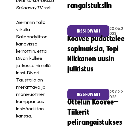
ovat katsottavissa
rangaistuksiin
SalibandyTV:ssä.
Aiemmin tällä
20.06.2
viikolla
INSSI-DIVARI
023
Salibandyliiton
Koovee pudottelee
kanavissa
sopimuksia, Topi
kerrottiin, että
Nikkanen uusin
Divari kulkee
jatkossa nimellä
julkistus
Inssi-Divari.
Taustalla on
merkittävä ja
25.02.2
monivuotinen
INSSI-DIVARI
026
Ottelun Koovee–
kumppanuus
Insinööriliiton
Tiikerit
kanssa.
pelirangaistukses