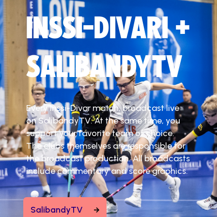
INSSI-DIVARI +
SALIBANDYTV
Every Inssi-Divar match, broadcast live
on SalibandyTV. At the same time, you
support your favorite team of choice.
The clubs themselves are responsible for
the broadcast production. All broadcasts
include commentary and score graphics.
SalibandyTV