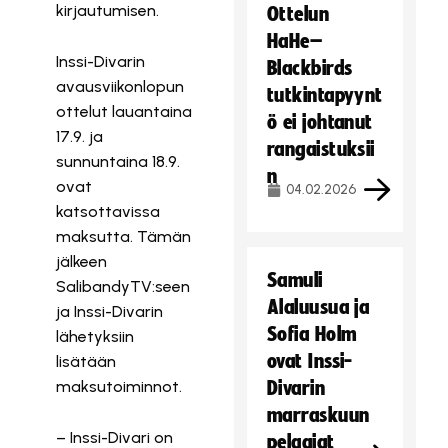
kirjautumisen.
Ottelun
HaHe–
Inssi-Divarin
Blackbirds
avausviikonlopun
tutkintapyynt
ottelut lauantaina
ö ei johtanut
17.9. ja
rangaistuksii
sunnuntaina 18.9.
n
ovat
04.02.2026
katsottavissa
maksutta. Tämän
jälkeen
Samuli
SalibandyTV:seen
Alaluusua ja
ja Inssi-Divarin
Sofia Holm
lähetyksiin
ovat Inssi-
lisätään
maksutoiminnot.
Divarin
marraskuun
– Inssi-Divari on
pelaajat