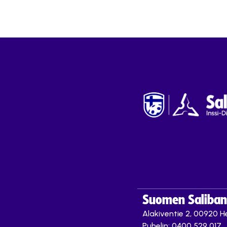
Suomen Saliband
Alakiventie 2, 00920 He
Puhelin: 0400 529 017