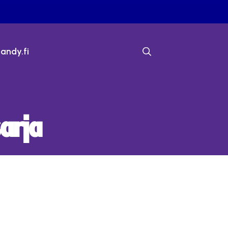
bandy.fi
arja