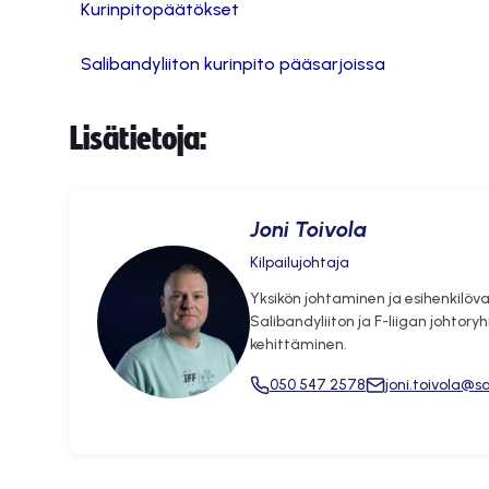
Kurinpitopäätökset
Salibandyliiton kurinpito pääsarjoissa
Lisätietoja:
Joni Toivola
Kilpailujohtaja
Yksikön johtaminen ja esihenkilöva
Salibandyliiton ja F-liigan johtor
kehittäminen.
050 547 2578
joni.toivola@sa