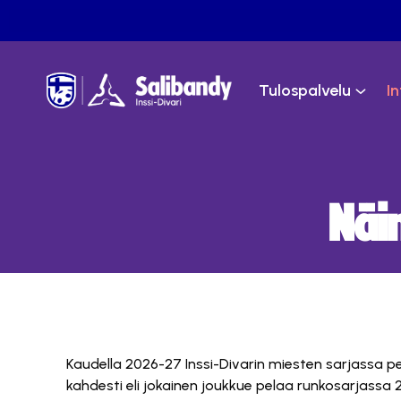
Tulospalvelu
I
Näi
Kaudella 2026-27 Inssi-Divarin miesten sarjassa p
kahdesti eli jokainen joukkue pelaa runkosarjassa