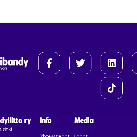
yliitto ry
Info
Media
lsinki
Yhteystiedot
Logot