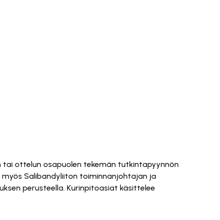
ksen tai ottelun osapuolen tekemän tutkintapyynnön
issa myös Salibandyliiton toiminnanjohtajan ja
ksen perusteella. Kurinpitoasiat käsittelee