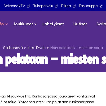
SalibandyTV
Tulospalvelu
F-liiga
Fanikauppa
nfo
Joukkueet
Lähetykset
Uutiset
Sali
Salibandy.fi
>
Inssi-Divari
>
Näin pelataan – miesten sarja
n pelataan – miesten s
elaa 14 joukkuetta. Runkosarjassa joukkueet kohtaavat
 26 ottelua. Yhteensä otteluita pelataan runkosarjassa