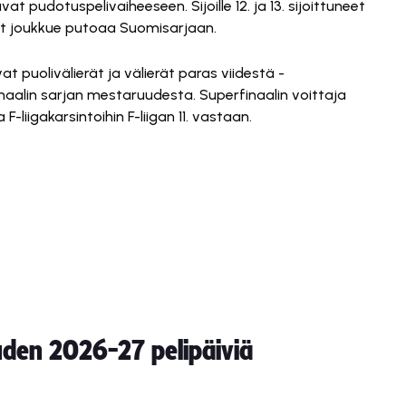
avat pudotuspelivaiheeseen. Sijoille 12. ja 13. sijoittuneet
nut joukkue putoaa Suomisarjaan.
vat puolivälierät ja välierät paras viidestä -
finaalin sarjan mestaruudesta. Superfinaalin voittaja
-liigakarsintoihin F-liigan 11. vastaan.
auden 2026-27 pelipäiviä