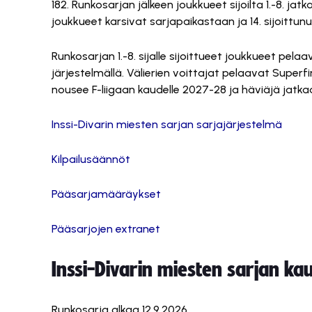
182. Runkosarjan jälkeen joukkueet sijoilta 1.-8. jatk
joukkueet karsivat sarjapaikastaan ja 14. sijoittu
Runkosarjan 1.-8. sijalle sijoittueet joukkueet pelaa
järjestelmällä. Välierien voittajat pelaavat Super
nousee F-liigaan kaudelle 2027-28 ja häviäjä jatkaa F
Inssi-Divarin miesten sarjan sarjajärjestelmä
Kilpailusäännöt
Pääsarjamääräykset
Pääsarjojen extranet
Inssi-Divarin miesten sarjan k
Runkosarja alkaa 12.9.2026