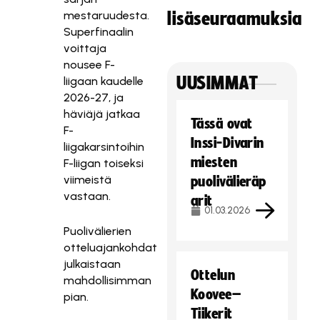
mestaruudesta.
lisäseuraamuksia
Superfinaalin
voittaja
nousee F-
UUSIMMAT
liigaan kaudelle
2026-27, ja
häviäjä jatkaa
Tässä ovat
F-
Inssi-Divarin
liigakarsintoihin
miesten
F-liigan toiseksi
viimeistä
puolivälieräp
vastaan.
arit
01.03.2026
Puolivälierien
otteluajankohdat
julkaistaan
Ottelun
mahdollisimman
Koovee–
pian.
Tiikerit