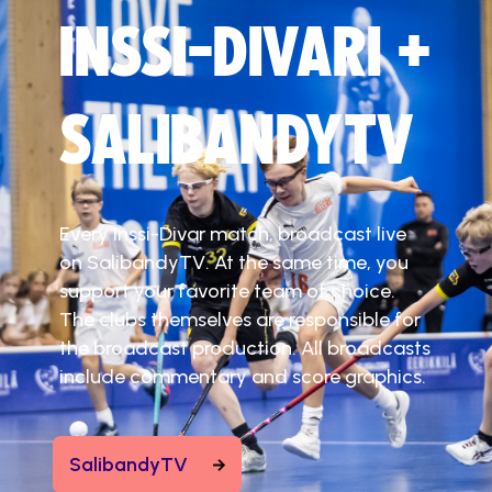
INSSI-DIVARI +
SALIBANDYTV
Every Inssi-Divar match, broadcast live
on SalibandyTV. At the same time, you
support your favorite team of choice.
The clubs themselves are responsible for
the broadcast production. All broadcasts
include commentary and score graphics.
SalibandyTV