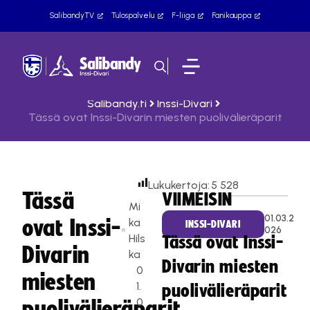
SalibandyTV
Tulospalvelu
F-liiga
Fanikauppa
Salibandy.fi
Inssi-Divari
Tässä ovat Inssi-Divarin miesten puolivälieräparit
Lukukertoja:
5 528
Tässä
VIIMEISIN
Mi
01.03.2
ovat Inssi-
ka
INSSI-DIVARI
026
Hils
Tässä ovat Inssi-
Divarin
ka
Divarin miesten
0
miesten
1.
puolivälieräparit
0
puolivälieräparit