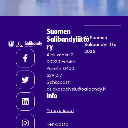
Suomen
© Suomen
Salibandyliitto
Salibandyliitto
ry
2026
Alakiventie 2,
00920 Helsinki
Puhelin: 0400
529 017
Sähköposti:
asiakaspalvelu@salibandy.fi
Info
Yhteystiedot
Henkilöstö