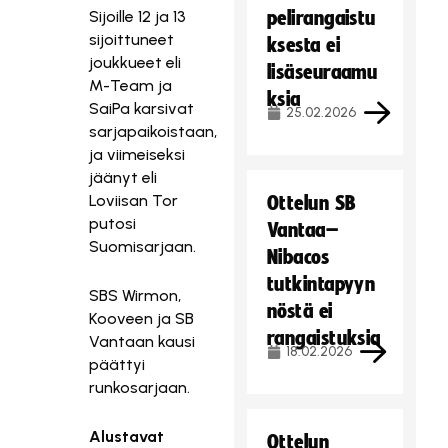
Sijoille 12 ja 13
pelirangaistu
sijoittuneet
ksesta ei
joukkueet eli
lisäseuraamu
M-Team ja
ksia
SaiPa karsivat
25.02.2026
sarjapaikoistaan,
ja viimeiseksi
jäänyt eli
Loviisan Tor
Ottelun SB
putosi
Vantaa–
Suomisarjaan.
Nibacos
tutkintapyyn
SBS Wirmon,
nöstä ei
Kooveen ja SB
rangaistuksia
Vantaan kausi
18.02.2026
päättyi
runkosarjaan.
Alustavat
Ottelun