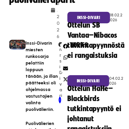
3
.
18.02.2
2
INSSI-DIVARI
026
0
Ottelun SB
2
Vantaa–Nibacos
6
Inssi-Divarin
I
CATEGORIES:
SHARE:
tutkintapyynnöstä
n
miesten
ei rangaistuksia
s
runkosarja
s
pelattiin
i-
loppuun
D
tänään, ja illan
i
04.02.2
INSSI-DIVARI
päätteeksi oli
026
v
Ottelun HaHe–
ohjelmassa
a
ri
vastustajien
Blackbirds
Newer Post
Older Post
valinta
tutkintapyyntö ei
puolivälieriin.
johtanut
Puolivälierien