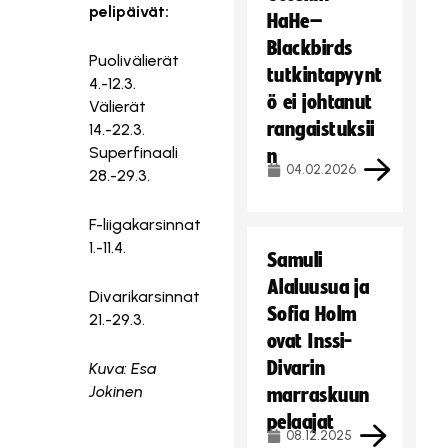
pelipäivät:
HaHe–
Blackbirds
Puolivälierät
tutkintapyynt
4.-12.3.
ö ei johtanut
Välierät
rangaistuksii
14.-22.3.
Superfinaali
n
04.02.2026
28.-29.3.
F-liigakarsinnat
1.-11.4.
Samuli
Alaluusua ja
Divarikarsinnat
Sofia Holm
21.-29.3.
ovat Inssi-
Divarin
Kuva: Esa
Jokinen
marraskuun
pelaajat
08.12.2025