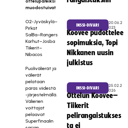
rangaistuksiin
ottelupareiksi
muodostuivat
O2-Jyväskylä–
20.06.2
INSSI-DIVARI
023
Pirkat
Koovee pudottelee
SalBa–Rangers
Karhut–Josba
sopimuksia, Topi
Tiikerit–
Nikkanen uusin
Nibacos
julkistus
Puolivälierät ja
välierät
pelataan
25.02.2
paras viidestä
INSSI-DIVARI
026
Ottelun Koovee–
-järjestelmällä.
Välierien
Tiikerit
voittajat
pelaavat
pelirangaistukses
Superfinaalin
ta ei
sarjan