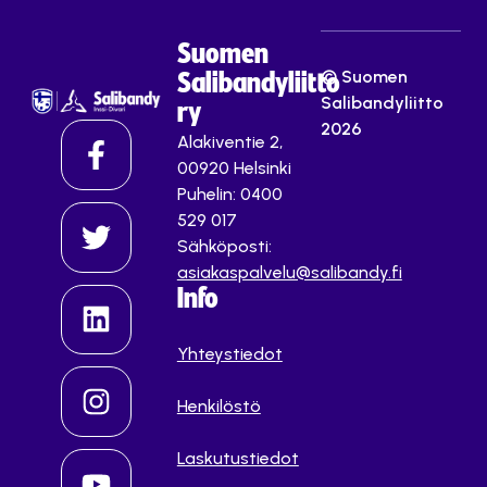
Suomen
© Suomen
Salibandyliitto
Salibandyliitto
ry
2026
Alakiventie 2,
00920 Helsinki
Puhelin: 0400
529 017
Sähköposti:
asiakaspalvelu@salibandy.fi
Info
Yhteystiedot
Henkilöstö
Laskutustiedot