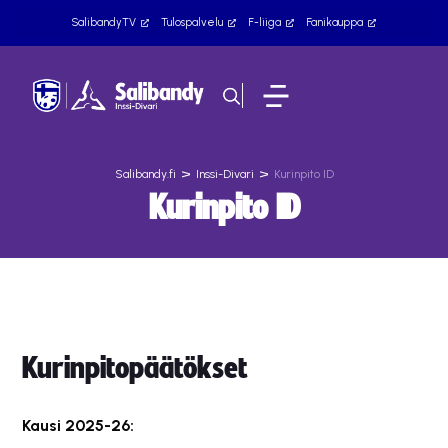
SalibandyTV
Tulospalvelu
F-liiga
Fanikauppa
>
>
Salibandy.fi
Inssi-Divari
Kurinpito ID
Kurinpito ID
Kurinpitopäätökset
Kausi 2025-26: