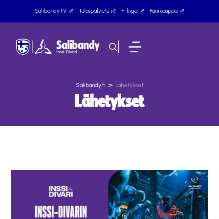
SalibandyTV
Tulospalvelu
F-liiga
Fanikauppa
>
Salibandy.fi
Lähetykset
Lähetykset