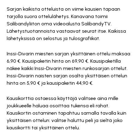
Sarjan kaikista otteluista on viime kausien tapaan
tarjolla suora ottelulähetys. Kanavana toimii
Salibandyliiton oma videoalusta SalibandyTV.
Lähetystuotannoista vastaavat seurat itse. Kaikissa
lähetyksissä on selostus ja tulosgrafiikat.
Inssi-Divarin miesten sarjan yksittäinen ottelu maksaa
6,90 €. Kausipaketin hinta on 69,90 €. Kausipaketilla
näkee kaikki Inssi-Divarin miesten runkosarjan ottelut.
Inssi-Divarin naisten sarjan osalta yksittäisen ottelun
hinta on 5,90 € ja kausipaketin 44,90 €.
Kausikorttia ostaessa käyttäjä valitsee aina mille
joukkueelle haluaa osoittaa tukensa eli rahat.
Kausikortin ostaminen tapahtuu samalla tavalla kuin
yksittäisen ottelun: valitse haluttu peli ja sieltä joko
kausikortti tai yksittäinen ottelu.