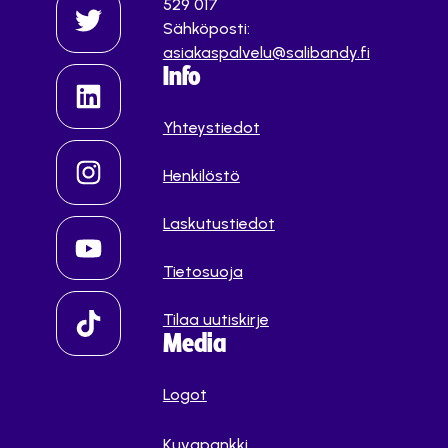
529 017
Sähköposti:
asiakaspalvelu@salibandy.fi
Info
Yhteystiedot
Henkilöstö
Laskutustiedot
Tietosuoja
Tilaa uutiskirje
Media
Logot
Kuvapankki