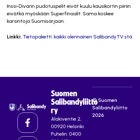
Inssi-Divarin pudotuspelit eivät kuulu kausikortin piiriin
eivätkä myöskään Superfinaalit. Sama koskee
karsintoja Suomisarjaan.
Linkki:
Tietopaketti: kaikki olennainen SalibandyTV:stä
Suomen
© Suomen
Salibandyliitto
Salibandyliitto
ry
2026
Alakiventie 2,
00920 Helsinki
Puhelin: 0400