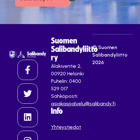
Suomen
© Suomen
Salibandyliitto
Salibandyliitto
ry
2026
Alakiventie 2,
00920 Helsinki
Puhelin: 0400
529 017
Sähköposti:
asiakaspalvelu@salibandy.fi
Info
Yhteystiedot