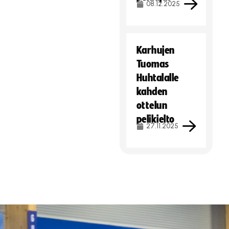
08.12.2025
Karhujen
Tuomas
Huhtalalle
kahden
ottelun
pelikielto
27.11.2025