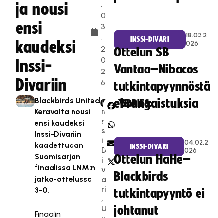
.
ja nousi
0
ensi
3
18.02.2
.
INSSI-DIVARI
kaudeksi
026
2
Ottelun SB
0
Inssi-
Vantaa–Nibacos
2
Divariin
6
tutkintapyynnöstä
Blackbirds United
I
ei rangaistuksia
CATEGORIES:
SHARE:
n
Keravalta nousi
s
ensi kaudeksi
s
Inssi-Divariin
i-
04.02.2
kaadettuaan
INSSI-DIVARI
D
026
Suomisarjan
Ottelun HaHe–
i
finaalissa LNM:n
v
Blackbirds
jatko-ottelussa
a
ri
3-0.
tutkintapyyntö ei
,
U
johtanut
Finaalin