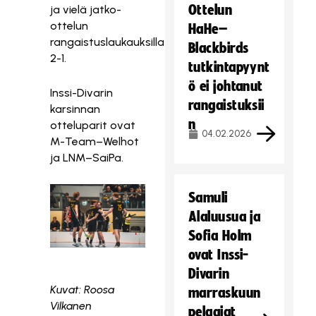
Ottelun
ja vielä jatko-
ottelun
HaHe–
rangaistuslaukauksilla
Blackbirds
2-1.
tutkintapyynt
ö ei johtanut
Inssi-Divarin
rangaistuksii
karsinnan
n
otteluparit ovat
04.02.2026
M-Team–Welhot
ja LNM–SaiPa.
Samuli
Alaluusua ja
Sofia Holm
ovat Inssi-
Divarin
Kuvat: Roosa
marraskuun
Vilkanen
pelaajat