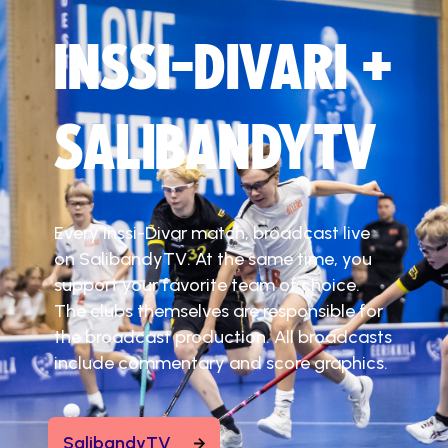
INSSI-DIVARI +
SALIBANDYTV
Every Inssi-Divar match, broadcast live
on SalibandyTV. At the same time, you
support your favorite team of choice.
The clubs themselves are responsible for
the broadcast production. All broadcasts
include commentary and score graphics.
SalibandyTV