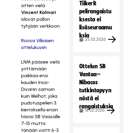
Tiikerit
sitten vielä
pelirangaistu
Vincent Kalmari
ksesta ei
iskivät pallon
tyhjään verkkoon.
lisäseuraamu
ksia
25.02.2026
Roosa Vilkasen
ottelukuviin
LNM pääsee vielä
Ottelun SB
yrittämään
Vantaa–
paikkaa ensi
Nibacos
kauden Inssi-
Divariin samoin
tutkintapyyn
kuin Welhot, joka
nöstä ei
pudotuspelien 3.
rangaistuksia
kierroksella ensin
18.02.2026
hävisi SB Vaasalle
7-15 mutta
tänään voitti 6-3