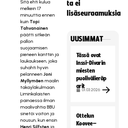
Sitä ehti kulua
ta ei
melkein 17
lisäseuraamuksia
minuuttia ennen
kuin
Topi
Tahvanainen
päätti sitkeän
UUSIMMAT
pallon
suojaamisen
pieneen kanttiin ja
Tässä ovat
laukaukseen, joka
Inssi-Divarin
suhahti hyvin
miesten
pelanneen
Joni
puolivälieräp
Myllymäen
maalin
arit
takayläkulmaan.
01.03.2026
Liminkalaisten
painaessa ilman
maalivahtia BBU
sinetöi voiton ja
Ottelun
nousun, kun ensin
Koovee–
Henri Silfsten
ja