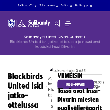
SalibandyTV
Tulospalvelu
F-liiga
Fanikauppa
Salibandy.fi
Inssi-Divari
,
Uutiset
Blackbirds United iski jatko-ottelussa ja nousi ensi
kaudeksi Inssi-Divariin
Lukukertoja:
3 655
Blackbirds
VIIMEISIN
Mi
01.03.2
United iski
ka
INSSI-DIVARI
026
Hils
Tässä ovat Inssi-
jatko-
ka
Divarin miesten
1
ottelussa
5
puolivälieräparit