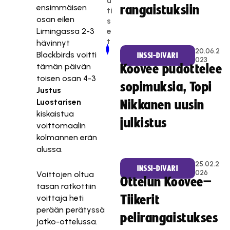
u
ensimmäisen
rangaistuksiin
ti
osan eilen
s
e
Limingassa 2-3
t
hävinnyt
Newer Post
Older Post
20.06.2
Blackbirds voitti
INSSI-DIVARI
023
tämän päivän
Koovee pudottelee
toisen osan 4-3
sopimuksia, Topi
Justus
Luostarisen
Nikkanen uusin
kiskaistua
julkistus
voittomaalin
kolmannen erän
alussa.
25.02.2
INSSI-DIVARI
026
Voittojen oltua
Ottelun Koovee–
tasan ratkottiin
voittaja heti
Tiikerit
perään perätyssä
pelirangaistukses
jatko-ottelussa.