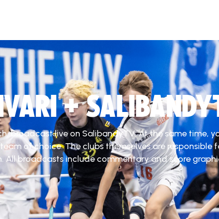
DIVARI + SALIBANDY
ch, broadcast live on SalibandyTV. At the same time, y
 team of choice. The clubs themselves are responsible f
. All broadcasts include commentary and score graphi