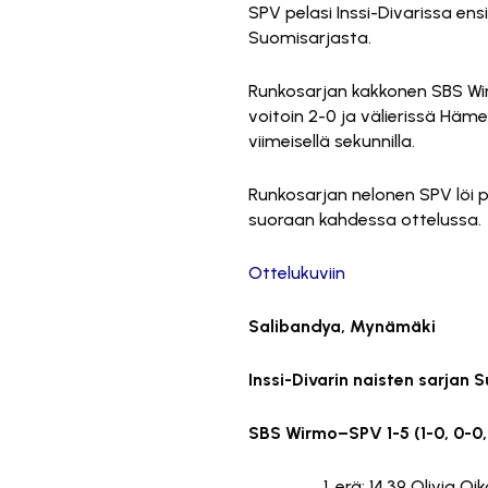
SPV pelasi Inssi-Divarissa e
Suomisarjasta.
Runkosarjan kakkonen SBS Wir
voitoin 2-0 ja välierissä Häme
viimeisellä sekunnilla.
Runkosarjan nelonen SPV löi puo
suoraan kahdessa ottelussa.
Ottelukuviin
Salibandya, Mynämäki
Inssi-Divarin naisten sarjan S
SBS Wirmo–SPV 1-5 (1-0, 0-0,
erä: 14.39 Olivia Oik