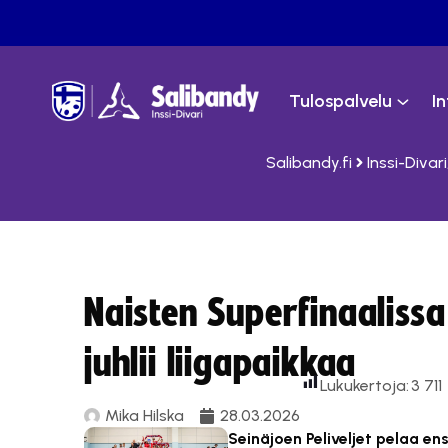
Tulospalvelu
I
Salibandy.fi
Inssi-Divari
Naisten Superfinaaliss
juhlii liigapaikkaa
Lukukertoja:
3 711
Mika Hilska
28.03.2026
Seinäjoen Peliveljet pelaa en