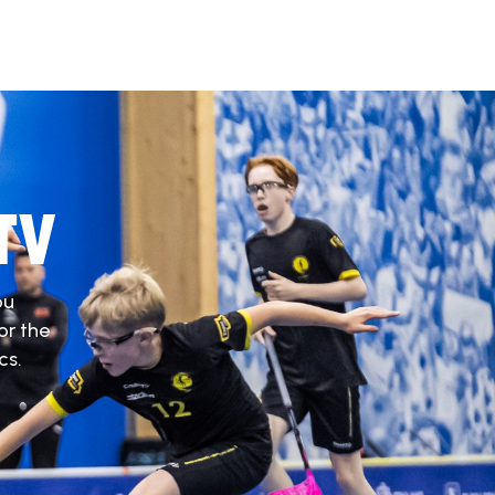
TV
ou
or the
cs.