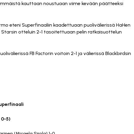
nsimmäistä kauttaan noustuaan viime kevään päätteeksi
mo eteni Superfinaaliin kaadettuaan puolivälierissä HaHen
 Starsin otteluin 2-1 tasoitettuaan pelin ratkaisuottelun
livälierissä FB Factorin voitoin 2-1 ja välierissä Blackbirdsin
uperfinaali
 0-5)
arinen (Micaela Sirola) 1-0.