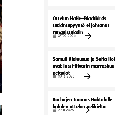
Ottelun HaHe–Blackbirds
tutkintapyyntö ei johtanut
rangaistuksiin
04.02.2026
Samuli Alaluusua ja Sofia Ho
ovat Inssi-Divarin marrasku
pelaajat
08.12.2025
Karhujen Tuomas Huhtalalle
kahden ottelun pelikielto
27.11.2025