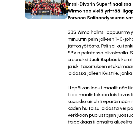
Inssi-Divarin Superfinaalis
Wirmo saa vielä yrittää liiga
Porvoon Salibandyseuraa va
SBS Wimo hallitsi loppuunmyydy
minuutin pelin jälkeen 1–0-jo
jättösyötöstä. Peli sai kuite
SPV:n pelatessa alivoimalla. 
kruunuksi
Juuli Aspbäck
kurott
ja iski tasoituksen etukulma
laidassa jälleen Kvistille, jon
Iltapäivän loput maalit nähti
tilaa maalintekoon loistavast
kuusikko uinahti epäröimään 
käden huitaisu laidasta vei p
verkkoon puolustajien juostua
taidokkaasti omalta alueelta v