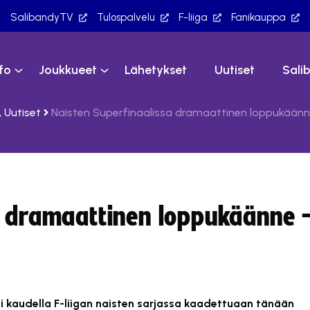
SalibandyTV
Tulospalvelu
F-liiga
Fanikauppa
nfo
Joukkueet
Lähetykset
Uutiset
Sali
,
Uutiset
Naisten Superfinaalissa dramaattinen loppukäänne 
a dramaattinen loppukäänne 
si kaudella F-liigan naisten sarjassa kaadettuaan tänään