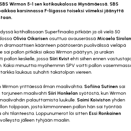
sa SBS Wirmon 5-1 sen kotikaukalossa Mynämäessä. SBS
paikkaa karsinnassa F-liigassa toiseksi viimeksi jäänyttä
staan.
ssä kotihallissaan Superfinaalia pitkään ja oli vielä 50
hdossa
Olivia Oikarisen
osuttua avauserässä
Micaela Sirola
nkin dramaattisen käänteen päätöserän puolivälissä vieläpä
Se sai pallon pitkäksi aikaa Wirmon päätyyn, ja urakan
i pallon keskelle, jossa
Siiri Kvist
ehti siihen ennen vastustaji
an. Kaksi minuuttia myöhemmin SPV voitti pallon vasemmass
ka tarkka laukaus suhahti takatolpan viereen.
in Wirmon yrittäessä ilman maalivahtia.
Sofiina Sutinen
sai
i torjuneen maalivahti
Siiri Honkelan
syötöstä, kun Wirmon
maalivahdin palauttamista luukulle.
Saimi Koiviston
yhden
allon tolppaan, josta kimmonneen pallon hän sai työntää
 ohi tilanteesta. Loppunumerot löi sitten
Essi Ronkainen
olleysta jälleen tyhjään maaliin.