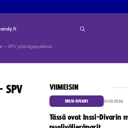
bandy.fi
– SPV juhlii liigapaikkaa
VIIMEISIN
– SPV
01.03.2026
INSSI-DIVARI
Tässä ovat Inssi-Divarin 
puolivälieräparit