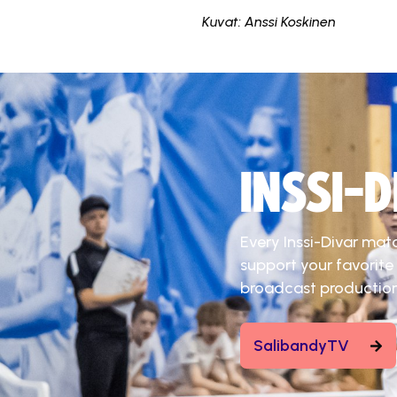
Kuvat: Anssi Koskinen
INSSI-
Every Inssi-Divar mat
support your favorite
broadcast production
SalibandyTV