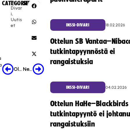
Inssi-
CATEGORIES:
SHARE:
Divar
i
,
Uutis
18.02.2026
INSSI-DIVARI
et
n
Ottelun SB Vantaa–Nibac
tutkintapyynnöstä ei
a
rangaistuksia
a
Older Post
Newer Post
04.02.2026
INSSI-DIVARI
Ottelun HaHe–Blackbirds
tutkintapyyntö ei johtan
rangaistuksiin