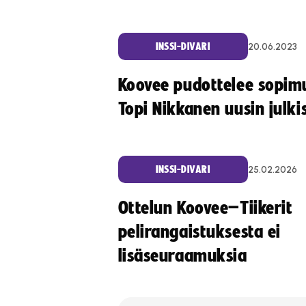
20.06.2023
INSSI-DIVARI
Koovee pudottelee sopim
Topi Nikkanen uusin julki
25.02.2026
INSSI-DIVARI
Ottelun Koovee–Tiikerit
pelirangaistuksesta ei
lisäseuraamuksia