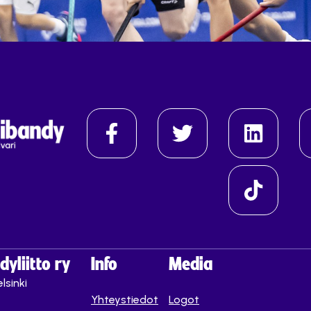
yliitto ry
Info
Media
lsinki
Yhteystiedot
Logot