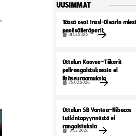
UUSIMMAT
5
Tässä ovat Inssi-Divarin mies
puolivälieräparit
01.03.2026
Ottelun Koovee–Tiikerit
pelirangaistuksesta ei
lisäseuraamuksia
25.02.2026
Ottelun SB Vantaa–Nibacos
tutkintapyynnöstä ei
rangaistuksia
18.02.2026