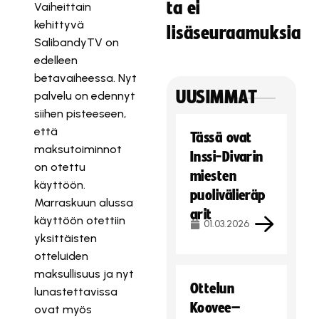
ta ei
Vaiheittain
kehittyvä
lisäseuraamuksia
SalibandyTV on
edelleen
betavaiheessa. Nyt
UUSIMMAT
palvelu on edennyt
siihen pisteeseen,
että
Tässä ovat
maksutoiminnot
Inssi-Divarin
on otettu
miesten
käyttöön.
puolivälieräp
Marraskuun alussa
arit
käyttöön otettiin
01.03.2026
yksittäisten
otteluiden
maksullisuus ja nyt
Ottelun
lunastettavissa
Koovee–
ovat myös