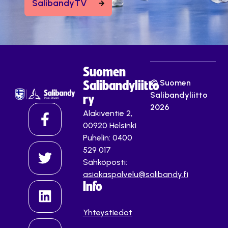
SalibandyTV
Suomen
© Suomen
Salibandyliitto
Salibandyliitto
ry
2026
Alakiventie 2,
00920 Helsinki
Puhelin: 0400
529 017
Sähköposti:
asiakaspalvelu@salibandy.fi
Info
Yhteystiedot