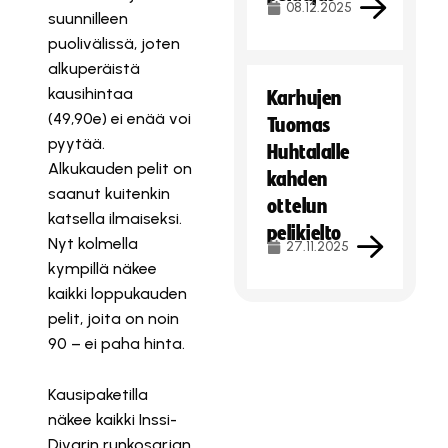
08.12.2025
suunnilleen
puolivälissä, joten
alkuperäistä
kausihintaa
Karhujen
(49,90e) ei enää voi
Tuomas
pyytää.
Huhtalalle
Alkukauden pelit on
kahden
saanut kuitenkin
ottelun
katsella ilmaiseksi.
pelikielto
Nyt kolmella
27.11.2025
kympillä näkee
kaikki loppukauden
pelit, joita on noin
90 – ei paha hinta.
Kausipaketilla
näkee kaikki Inssi-
Divarin runkosarjan