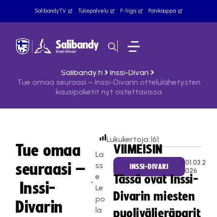
SalibandyTV
Tulospalvelu
F-liiga
Fanikauppa
Salibandy.fi
Inssi-Divari
Tue omaa seuraasi – Inssi-Divarin ottelulähetysten
kausipaketit nyt ostettavissa
Lukukertoja:
161
Tue omaa
VIIMEISIN
La
01.03.2
seuraasi –
ss
INSSI-DIVARI
026
e
Tässä ovat Inssi-
Inssi-
Le
Divarin miesten
po
Divarin
la
puolivälieräparit