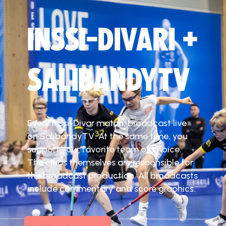
INSSI-DIVARI +
SALIBANDYTV
Every Inssi-Divar match, broadcast live
on SalibandyTV. At the same time, you
support your favorite team of choice.
The clubs themselves are responsible for
the broadcast production. All broadcasts
include commentary and score graphics.