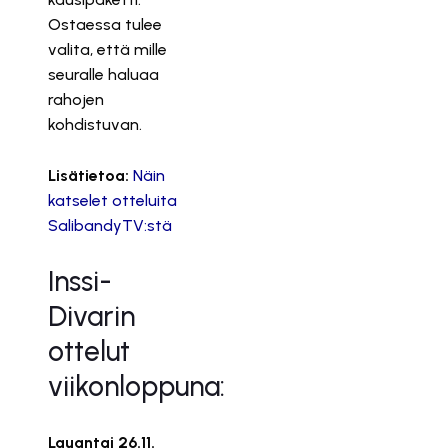
Ostaessa tulee
valita, että mille
seuralle haluaa
rahojen
kohdistuvan.
Lisätietoa:
Näin
katselet otteluita
SalibandyTV:stä
Inssi-
Divarin
ottelut
viikonloppuna:
Lauantai 26.11.