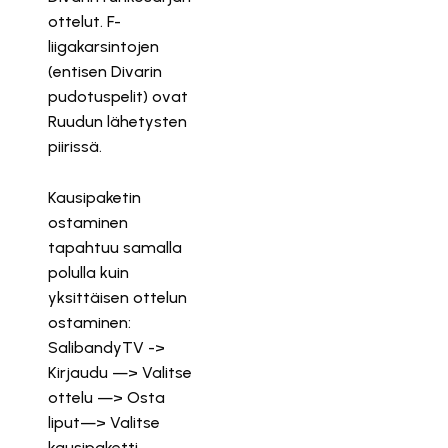
ottelut. F-
liigakarsintojen
(entisen Divarin
pudotuspelit) ovat
Ruudun lähetysten
piirissä.
Kausipaketin
ostaminen
tapahtuu samalla
polulla kuin
yksittäisen ottelun
ostaminen:
SalibandyTV ->
Kirjaudu —> Valitse
ottelu —> Osta
liput—> Valitse
kausipaketti.