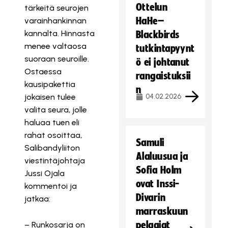
Ottelun
tärkeitä seurojen
HaHe–
varainhankinnan
kannalta. Hinnasta
Blackbirds
menee valtaosa
tutkintapyynt
suoraan seuroille.
ö ei johtanut
Ostaessa
rangaistuksii
kausipakettia
n
jokaisen tulee
04.02.2026
valita seura, jolle
haluaa tuen eli
rahat osoittaa,
Samuli
Salibandyliiton
Alaluusua ja
viestintäjohtaja
Sofia Holm
Jussi Ojala
ovat Inssi-
kommentoi ja
Divarin
jatkaa:
marraskuun
pelaajat
– Runkosarja on