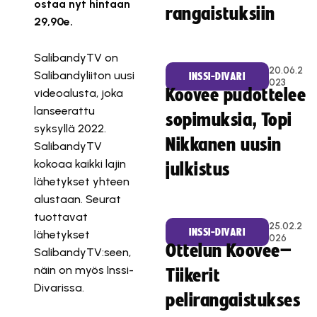
ostaa nyt hintaan
rangaistuksiin
29,90e.
SalibandyTV on
20.06.2
Salibandyliiton uusi
INSSI-DIVARI
023
Koovee pudottelee
videoalusta, joka
lanseerattu
sopimuksia, Topi
syksyllä 2022.
Nikkanen uusin
SalibandyTV
kokoaa kaikki lajin
julkistus
lähetykset yhteen
alustaan. Seurat
tuottavat
25.02.2
INSSI-DIVARI
lähetykset
026
Ottelun Koovee–
SalibandyTV:seen,
näin on myös Inssi-
Tiikerit
Divarissa.
pelirangaistukses