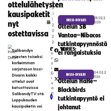
2
ottelulähetysten
5
kausipaketit
.1
18.02.2
1.
INSSI-DIVARI
nyt
026
2
Ottelun SB
0
ostettavissa
Vantaa–Nibacos
2
2
tutkintapyynnöstä
I
CATEGORIES:
SHARE:
Salibandyn
ei rangaistuksia
n
miesten toiseksi
s
korkeimman
s
i-
sarjatason Inssi-
04.02.2
D
INSSI-DIVARI
Divarin kaikki
026
i
Ottelun HaHe–
ottelut ovat
v
katsottavissa
a
Blackbirds
ri
SalibandyTV:stä.
Newer Post
Older Post
tutkintapyyntö ei
Loppukauden
kausipaketin voi
johtanut