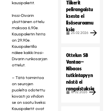
Tiikerit
kausipaketit.
pelirangaistu
Inssi-Divarin
ksesta ei
yksittäinen ottelu
lisäseuraamu
maksaa 6,90e.
ksia
25.02.2026
Kausipaketin hinta
on 29,90e.
Kausipaketilla
näkee kaikki Inssi-
Ottelun SB
Divarin runkosarjan
Vantaa–
ottelut.
Nibacos
tutkintapyyn
– Tätä toimintoa
nöstä ei
on seurojen
rangaistuksia
puolelta odotettu
18.02.2026
kovasti ja vihdoin
se on saatu liveksi.
Kausipaketit ovat