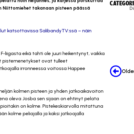
 pelattu noin neljännes, ja kärjessä porskuttaa
In
CATEGORI
an Niittomiehet takanaan pisteen päässä
Di
telut katsottavissa SalibandyTV:ssä – näin
liigasta eikä tahti ole juuri heikentynyt, vaikka
oat pistemenetykset ovat tulleet
tkoajalla irronneessa voitossa Happee
a neljän kolmen pisteen ja yhden jatkoaikavoiton
tena oleva Josba sen sijaan on ehtinyt pelata
pioitakin on kolme. Pistekeskiarvolla mitattuna
n kolme peliajalla ja kaksi jatkoajalla