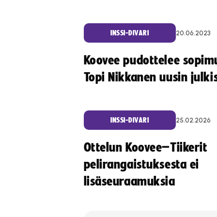
20.06.2023
INSSI-DIVARI
Koovee pudottelee sopim
Topi Nikkanen uusin julki
25.02.2026
INSSI-DIVARI
Ottelun Koovee–Tiikerit
pelirangaistuksesta ei
lisäseuraamuksia