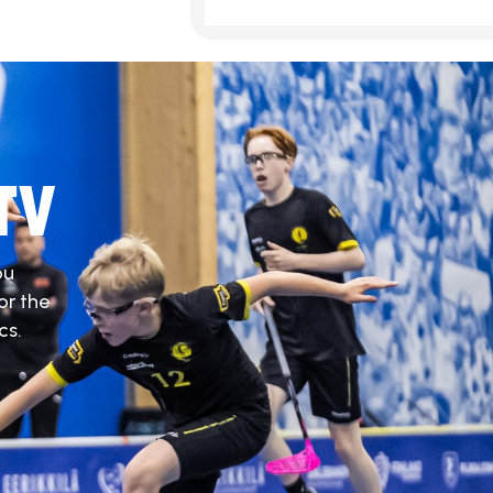
TV
ou
or the
cs.