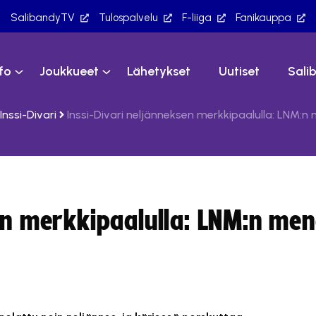
SalibandyTV
Tulospalvelu
F-liiga
Fanikauppa
nfo
Joukkueet
Lähetykset
Uutiset
Sali
Inssi-Divari
Inssi-Divari neljänneksen merkkipaalulla: LNM:n
en merkkipaalulla: LNM:n men