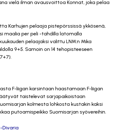
noana vielä ilman avausvoittoa Konnat, joka pelaa
ta Karhujen pelaaja pistepörssissä ykkösenä,
i maalia per peli -tahdilla latomalla
kuukauden pelaajaksi valittu LNM:n Mika
aldolla 9+5. Samoin on 14 tehopisteeseen
7+7).
rasta F-liigan karsintaan haastamaan F-liigan
3 päätyvät taistelevat sarjapaikoistaan
uomisarjan kolmesta lohkosta kustakin kaksi
ukkaa putoamispeikko Suomisarjan syövereihin.
i-Divaria