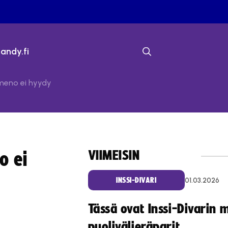
bandy.fi
 meno ei hyydy
VIIMEISIN
o ei
01.03.2026
INSSI-DIVARI
Tässä ovat Inssi-Divarin 
puolivälieräparit