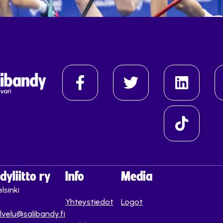
yliitto ry
Info
Media
lsinki
Yhteystiedot
Logot
lvelu@salibandy.fi