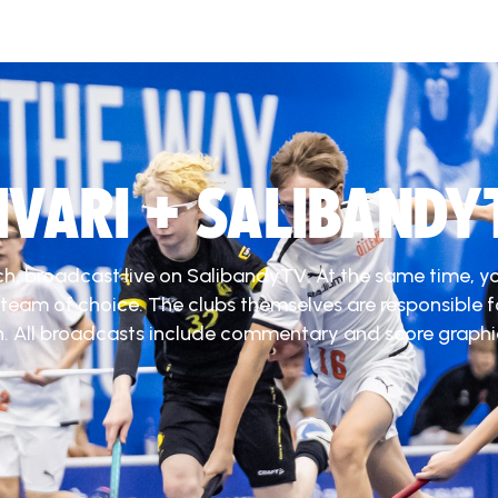
DIVARI + SALIBANDY
ch, broadcast live on SalibandyTV. At the same time, y
 team of choice. The clubs themselves are responsible f
. All broadcasts include commentary and score graphi