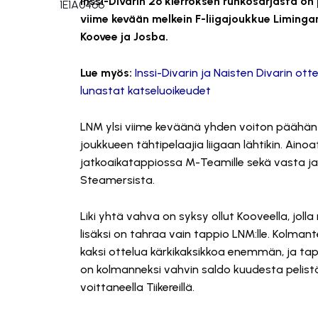
Inssi-Divarin 26 kierroksen runkosarjasta on
viime kevään melkein F-liigajoukkue Liming
Koovee ja Josba.
Lue myös:
Inssi-Divarin ja Naisten Divarin ot
lunastat katseluoikeudet
LNM ylsi viime keväänä yhden voiton päähän F-
joukkueen tähtipelaajia liigaan lähtikin. Ain
jatkoaikatappiossa M-Teamille sekä vasta ja
Steamersista.
Liki yhtä vahva on syksy ollut Kooveella, joll
lisäksi on tahraa vain tappio LNM:lle. Kolman
kaksi ottelua kärkikaksikkoa enemmän, ja tap
on kolmanneksi vahvin saldo kuudesta pelistää
voittaneella Tiikereillä.