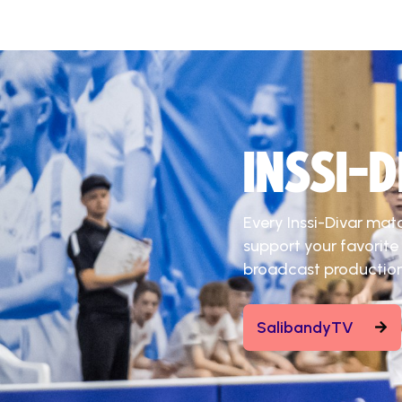
INSSI-
Every Inssi-Divar mat
support your favorite
broadcast production
SalibandyTV