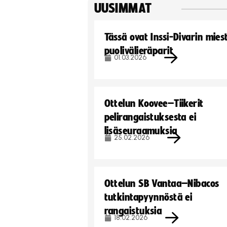
UUSIMMAT
Tässä ovat Inssi-Divarin mies
puolivälieräparit
01.03.2026
Ottelun Koovee–Tiikerit
pelirangaistuksesta ei
lisäseuraamuksia
25.02.2026
Ottelun SB Vantaa–Nibacos
tutkintapyynnöstä ei
rangaistuksia
18.02.2026