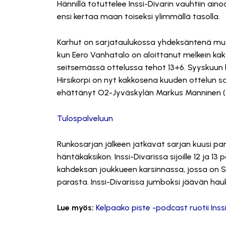
Hännillä totuttelee Inssi-Divarin vauhtiin ai
ensi kertaa maan toiseksi ylimmällä tasolla.
Karhut on sarjataulukossa yhdeksäntenä mut
kun Eero Vanhatalo on aloittanut melkein kaks
seitsemässä ottelussa tehot 13+6. Syyskuun 
Hirsikorpi on nyt kakkosena kuuden ottelun s
ehättänyt O2-Jyväskylän Markus Manninen (
Tulospalveluun
Runkosarjan jälkeen jatkavat sarjan kuusi pa
häntäkaksikon. Inssi-Divarissa sijoille 12 ja 1
kahdeksan joukkueen karsinnassa, jossa on S
parasta. Inssi-Divarissa jumboksi jäävän ha
Lue myös:
Kelpaako piste -podcast ruotii Inss