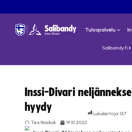
Tulospalvelu
I
Salibandy.fi
Inssi-Divari neljänneks
hyydy
Lukukertoja:
137
Tea Naskali
19.10.2023