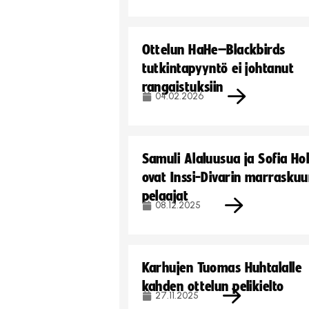
Ottelun HaHe–Blackbirds
tutkintapyyntö ei johtanut
rangaistuksiin
04.02.2026
Samuli Alaluusua ja Sofia Ho
ovat Inssi-Divarin marrasku
pelaajat
08.12.2025
Karhujen Tuomas Huhtalalle
kahden ottelun pelikielto
27.11.2025