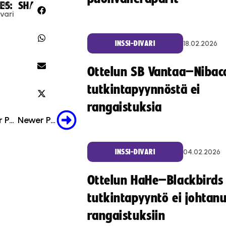
ssi-
ES:
SHARE:
vari
18.02.2026
INSSI-DIVARI
Ottelun SB Vantaa–Nibac
tutkintapyynnöstä ei
rangaistuksia
Older Post
Newer Post
04.02.2026
INSSI-DIVARI
Ottelun HaHe–Blackbirds
tutkintapyyntö ei johtan
rangaistuksiin