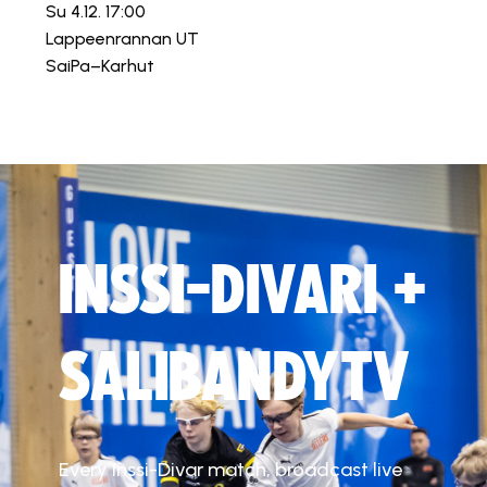
Su 4.12. 17:00
Lappeenrannan UT
SaiPa–Karhut
INSSI-DIVARI +
SALIBANDYTV
Every Inssi-Divar match, broadcast live