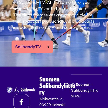
on SalibandyTV. At the same time, you
support your favorite team of choice.
The clubs themselves are responsible for
the broadcast production. All broadcasts
include commentary and score graphics.
SalibandyTV
Suomen
© Suomen
Salibandyliitto
Salibandyliitto
ry
2026
Alakiventie 2,
00920 Helsinki