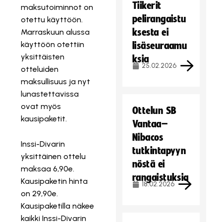
Tiikerit
maksutoiminnot on
pelirangaistu
otettu käyttöön.
ksesta ei
Marraskuun alussa
käyttöön otettiin
lisäseuraamu
yksittäisten
ksia
25.02.2026
otteluiden
maksullisuus ja nyt
lunastettavissa
ovat myös
Ottelun SB
kausipaketit.
Vantaa–
Nibacos
Inssi-Divarin
tutkintapyyn
yksittäinen ottelu
nöstä ei
maksaa 6,90e.
rangaistuksia
Kausipaketin hinta
18.02.2026
on 29,90e.
Kausipaketilla näkee
kaikki Inssi-Divarin