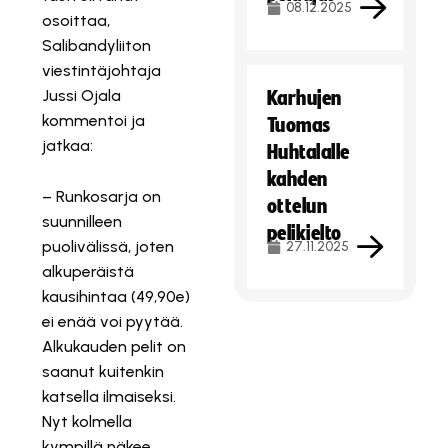
08.12.2025
osoittaa,
Salibandyliiton
viestintäjohtaja
Jussi Ojala
Karhujen
kommentoi ja
Tuomas
jatkaa:
Huhtalalle
kahden
– Runkosarja on
ottelun
suunnilleen
pelikielto
puolivälissä, joten
27.11.2025
alkuperäistä
kausihintaa (49,90e)
ei enää voi pyytää.
Alkukauden pelit on
saanut kuitenkin
katsella ilmaiseksi.
Nyt kolmella
kympillä näkee