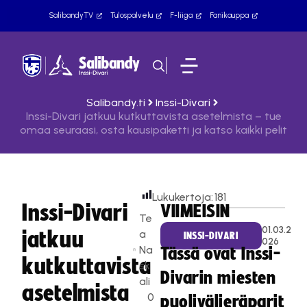
SalibandyTV
Tulospalvelu
F-liiga
Fanikauppa
Salibandy.fi
Inssi-Divari
Inssi-Divari jatkuu kutkuttavista asetelmista – tue
omaa seuraasi, osta kausipaketti ja katso kaikki pelit
Lukukertoja:
181
Inssi-Divari
VIIMEISIN
Te
01.03.2
jatkuu
a
INSSI-DIVARI
026
Na
Tässä ovat Inssi-
kutkuttavista
sk
Divarin miesten
ali
asetelmista
0
puolivälieräparit