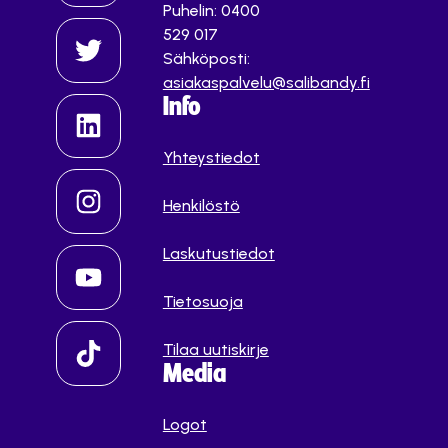
Puhelin: 0400
529 017
Sähköposti:
asiakaspalvelu@salibandy.fi
Info
Yhteystiedot
Henkilöstö
Laskutustiedot
Tietosuoja
Tilaa uutiskirje
Media
Logot