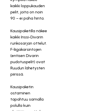
kaikki loppukauden
pelit, joita on noin
90 – ei paha hinta.
Kausipaketilla näkee
kaikki Inssi-Divarin
runkosarjan ottelut.
F-liigakarsintojen
(entisen Divarin
pudotuspelit) ovat
Ruudun lähetysten
piirissä.
Kausipaketin
ostaminen
tapahtuu samalla
polulla kuin