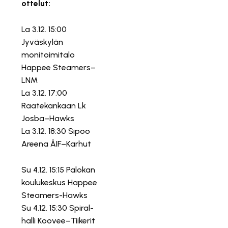
ottelut:
La 3.12. 15:00
Jyväskylän
monitoimitalo
Happee Steamers–
LNM
La 3.12. 17:00
Raatekankaan Lk
Josba–Hawks
La 3.12. 18:30 Sipoo
Areena ÅIF–Karhut
Su 4.12. 15:15 Palokan
koulukeskus Happee
Steamers-Hawks
Su 4.12. 15:30 Spiral-
halli Koovee–Tiikerit