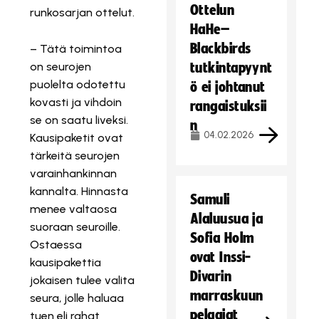
Ottelun
runkosarjan ottelut.
HaHe–
Blackbirds
– Tätä toimintoa
on seurojen
tutkintapyynt
puolelta odotettu
ö ei johtanut
kovasti ja vihdoin
rangaistuksii
se on saatu liveksi.
n
04.02.2026
Kausipaketit ovat
tärkeitä seurojen
varainhankinnan
kannalta. Hinnasta
Samuli
menee valtaosa
Alaluusua ja
suoraan seuroille.
Sofia Holm
Ostaessa
ovat Inssi-
kausipakettia
Divarin
jokaisen tulee valita
marraskuun
seura, jolle haluaa
pelaajat
tuen eli rahat