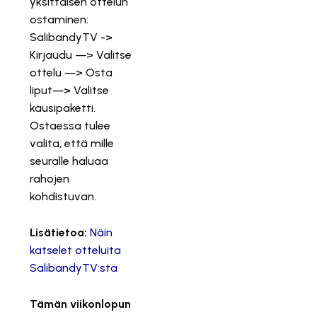
yksittäisen ottelun
ostaminen:
SalibandyTV ->
Kirjaudu —> Valitse
ottelu —> Osta
liput—> Valitse
kausipaketti.
Ostaessa tulee
valita, että mille
seuralle haluaa
rahojen
kohdistuvan.
Lisätietoa:
Näin
katselet otteluita
SalibandyTV:stä
Tämän viikonlopun