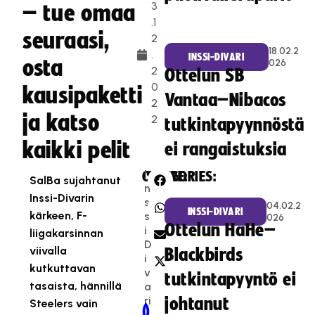
3
– tue omaa
.1
seuraasi,
2
18.02.2
.
INSSI-DIVARI
osta
026
2
Ottelun SB
0
kausipaketti
Vantaa–Nibacos
2
ja katso
2
tutkintapyynnöstä
kaikki pelit
ei rangaistuksia
I
CATEGORIES:
SHARE:
SalBa sujahtanut
n
Inssi-Divarin
s
04.02.2
INSSI-DIVARI
kärkeen, F-
s
026
Ottelun HaHe–
i-
liigakarsinnan
D
viivalla
Blackbirds
i
kutkuttavan
v
tutkintapyyntö ei
tasaista, hännillä
a
ri
johtanut
Steelers vain
Newer Post
Older Post