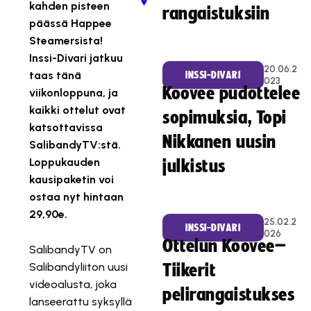
kahden pisteen
rangaistuksiin
päässä Happee
Steamersista!
Inssi-Divari jatkuu
20.06.2
taas tänä
INSSI-DIVARI
023
Koovee pudottelee
viikonloppuna, ja
kaikki ottelut ovat
sopimuksia, Topi
katsottavissa
Nikkanen uusin
SalibandyTV:stä.
Loppukauden
julkistus
kausipaketin voi
ostaa nyt hintaan
29,90e.
25.02.2
INSSI-DIVARI
026
Ottelun Koovee–
SalibandyTV on
Salibandyliiton uusi
Tiikerit
videoalusta, joka
pelirangaistukses
lanseerattu syksyllä