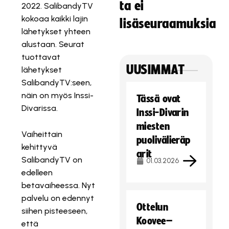
ta ei
2022. SalibandyTV
kokoaa kaikki lajin
lisäseuraamuksia
lähetykset yhteen
alustaan. Seurat
tuottavat
UUSIMMAT
lähetykset
SalibandyTV:seen,
näin on myös Inssi-
Tässä ovat
Divarissa.
Inssi-Divarin
miesten
Vaiheittain
puolivälieräp
kehittyvä
arit
SalibandyTV on
01.03.2026
edelleen
betavaiheessa. Nyt
palvelu on edennyt
Ottelun
siihen pisteeseen,
Koovee–
että