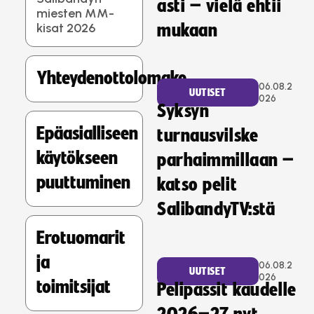
asti – vielä ehtii
miesten MM-
kisat 2026
mukaan
Yhteydenottolomake
06.08.2
UUTISET
026
Syksyn
Epäasialliseen
turnausvilske
käytökseen
parhaimmillaan –
puuttuminen
katso pelit
SalibandyTV:stä
Erotuomarit
ja
06.08.2
UUTISET
026
toimitsijat
Pelipassit kaudelle