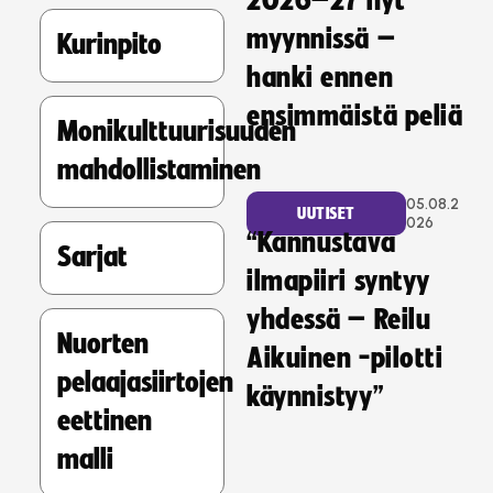
2026–27 nyt
myynnissä –
Kurinpito
hanki ennen
ensimmäistä peliä
Monikulttuurisuuden
mahdollistaminen
05.08.2
UUTISET
026
“Kannustava
Sarjat
ilmapiiri syntyy
yhdessä – Reilu
Nuorten
Aikuinen -pilotti
pelaajasiirtojen
käynnistyy”
eettinen
malli