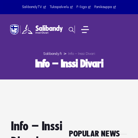
SalibandyTV
Tulospalvelu
F-liiga
Fanikauppa
>
Salibandy.fi
Info – Inssi Divari
Info – Inssi Divari
Info – Inssi
POPULAR NEWS