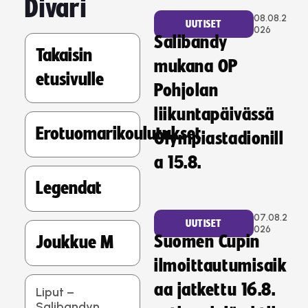
Divari
08.08.2
UUTISET
026
Salibandy
Takaisin
mukana OP
etusivulle
Pohjolan
liikuntapäivässä
Erotuomarikoulutukset
Olympiastadionill
a 15.8.
Legendat
07.08.2
UUTISET
026
Suomen Cupin
Joukkue M
ilmoittautumisaik
aa jatkettu 16.8.
Liput –
Salibandyn