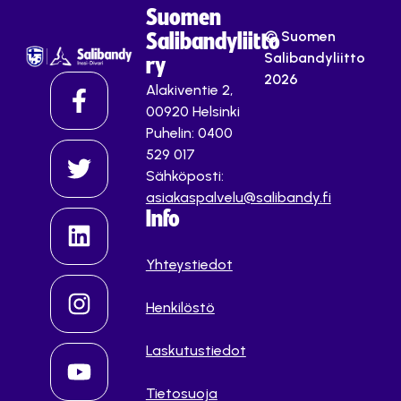
Suomen
© Suomen
Salibandyliitto
Salibandyliitto
ry
2026
Alakiventie 2,
00920 Helsinki
Puhelin: 0400
529 017
Sähköposti:
asiakaspalvelu@salibandy.fi
Info
Yhteystiedot
Henkilöstö
Laskutustiedot
Tietosuoja