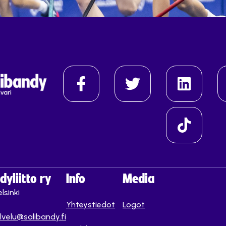
yliitto ry
Info
Media
lsinki
Yhteystiedot
Logot
lvelu@salibandy.fi