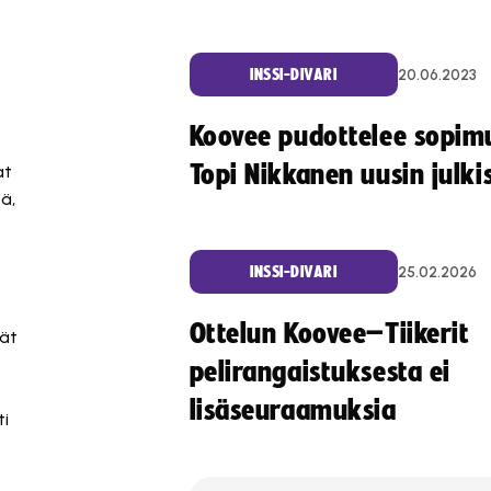
20.06.2023
INSSI-DIVARI
Koovee pudottelee sopim
Topi Nikkanen uusin julki
at
ä,
25.02.2026
INSSI-DIVARI
Ottelun Koovee–Tiikerit
ät
pelirangaistuksesta ei
lisäseuraamuksia
ti