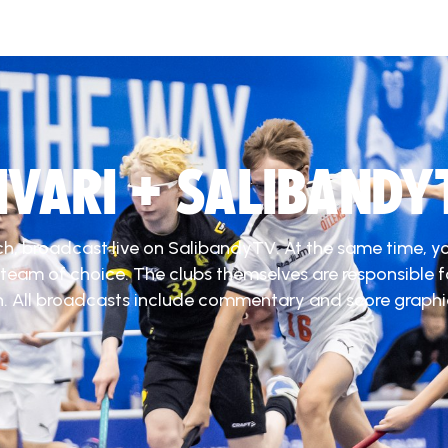
DIVARI + SALIBANDY
ch, broadcast live on SalibandyTV. At the same time, y
 team of choice. The clubs themselves are responsible f
. All broadcasts include commentary and score graphi