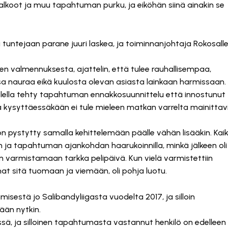
talkoot ja muu tapahtuman purku, ja eiköhän siinä ainakin se
 tuntejaan parane juuri laskea, ja toiminnanjohtaja Rokosall
sen valmennuksesta, ajattelin, että tulee rauhallisempaa,
okosa nauraa eikä kuulosta olevan asiasta lainkaan harmissaan.
olella tehty tapahtuman ennakkosuunnittelu että innostunut
ä kysyttäessäkään ei tule mieleen matkan varrelta mainittav
n pystytty samalla kehittelemään päälle vähän lisääkin. Kaik
ön ja tapahtuman ajankohdan haarukoinnilla, minkä jälkeen oli
n varmistamaan tarkka pelipäivä. Kun vielä varmistettiin
rmat sitä tuomaan ja viemään, oli pohja luotu.
misestä jo Salibandyliigasta vuodelta 2017, ja silloin
än nytkin.
issä, ja silloinen tapahtumasta vastannut henkilö on edelleen