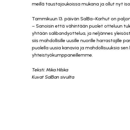
meillä taustajoukoissa mukana ja ollut nyt is
Tammikuun 13. päivän SalBa–Karhut on paljon 
– Sanoisin että vähintään puolet otteluun tul
yhtään salibandyottelua, ja neljännes yleis
siis mahdollisille uusille nuorille harrastajill
puolella uusia kanavia ja mahdollisuuksia sen l
yhteistyökumppaneillemme.
Teksti: Mika Hilska
Kuvat SalBan sivuilta