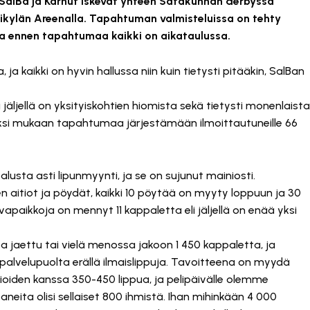
n SalBa ja Karhut iskevät yhteen Satakunnan derbyssä
ikylän Areenalla. Tapahtuman valmisteluissa on tehty
koa ennen tapahtumaa kaikki on aikataulussa.
 ja kaikki on hyvin hallussa niin kuin tietysti pitääkin, SalBan
 jäljellä on yksityiskohtien hiomista sekä tietysti monenlaista
si mukaan tapahtumaa järjestämään ilmoittautuneille 66
 alusta asti lipunmyynti, ja se on sujunut mainiosti.
en aitiot ja pöydät, kaikki 10 pöytää on myyty loppuun ja 30
paikkoja on mennyt 11 kappaletta eli jäljellä on enää yksi
ta jaettu tai vielä menossa jakoon 1 450 kappaletta, ja
lvelupuolta erällä ilmaislippuja. Tavoitteena on myydä
itioiden kanssa 350-450 lippua, ja pelipäivälle olemme
taneita olisi sellaiset 800 ihmistä. Ihan mihinkään 4 000