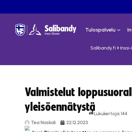
Tulospalvelu
I
Salibandy.fi
Inssi-
Valmistelut loppusuora
yleisöennätystä
Lukukertoja:
144
Tea Naskali
22.12.2023