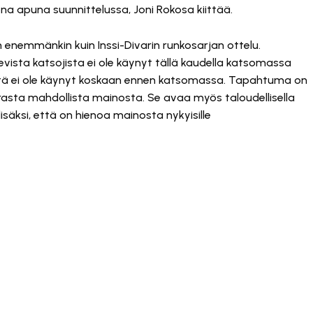
ona apuna suunnittelussa, Joni Rokosa kiittää.
enemmänkin kuin Inssi-Divarin runkosarjan ottelu.
evista katsojista ei ole käynyt tällä kaudella katsomassa
östä ei ole käynyt koskaan ennen katsomassa. Tapahtuma on
e parasta mahdollista mainosta. Se avaa myös taloudellisella
isäksi, että on hienoa mainosta nykyisille