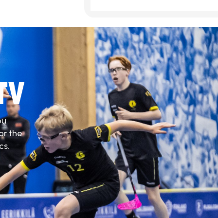
TV
ou
or the
cs.