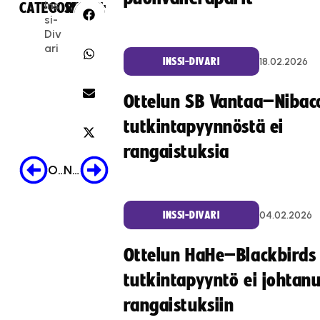
Ins
CATEGORIES:
SHARE:
si-
Div
ari
18.02.2026
INSSI-DIVARI
Ottelun SB Vantaa–Nibac
tutkintapyynnöstä ei
rangaistuksia
Older Post
Newer Post
04.02.2026
INSSI-DIVARI
Ottelun HaHe–Blackbirds
tutkintapyyntö ei johtan
rangaistuksiin