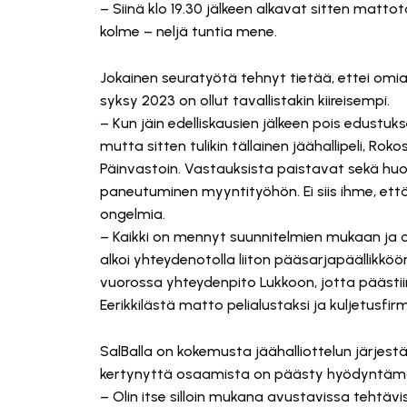
– Siinä klo 19.30 jälkeen alkavat sitten matto
kolme – neljä tuntia mene.
Jokainen seuratyötä tehnyt tietää, ettei omia
syksy 2023 on ollut tavallistakin kiireisempi.
– Kun jäin edelliskausien jälkeen pois edustuk
mutta sitten tulikin tällainen jäähallipeli, R
Päinvastoin. Vastauksista paistavat sekä hu
paneutuminen myyntityöhön. Ei siis ihme, ett
ongelmia.
– Kaikki on mennyt suunnitelmien mukaan ja o
alkoi yhteydenotolla liiton pääsarjapäällikkö
vuorossa yhteydenpito Lukkoon, jotta päästii
Eerikkilästä matto pelialustaksi ja kuljetusfi
SalBalla on kokemusta jäähalliottelun järjestä
kertynyttä osaamista on päästy hyödyntämä
– Olin itse silloin mukana avustavissa tehtäv