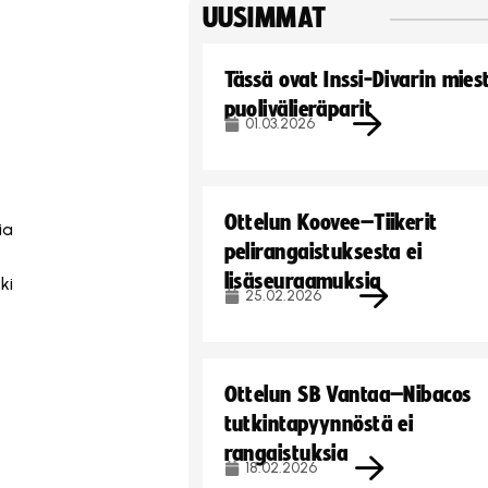
UUSIMMAT
Tässä ovat Inssi-Divarin mies
e
puolivälieräparit
01.03.2026
Ottelun Koovee–Tiikerit
ia
pelirangaistuksesta ei
lisäseuraamuksia
ki
25.02.2026
Ottelun SB Vantaa–Nibacos
tutkintapyynnöstä ei
rangaistuksia
18.02.2026