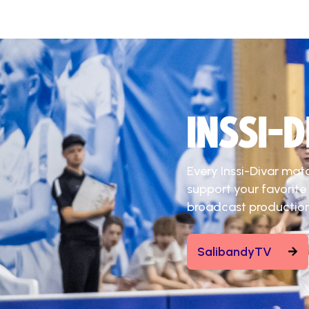
INSSI-
Every Inssi-Divar mat
support your favorite
broadcast production
SalibandyTV