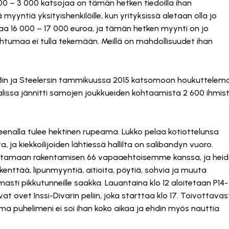
000 – 3 000 katsojaa on tämän hetken tiedoilla ihan
 myyntiä yksityishenkilöille, kun yrityksissä aletaan olla jo
aa 16 000 – 17 000 euroa, ja tämän hetken myynti on jo
htumaa ei tulla tekemään. Meillä on mahdollisuudet ihan
ASBin ja Steelersin tammikuussa 2015 katsomoon houkuttelem
alissa jännitti samojen joukkueiden kohtaamista 2 600 ihmist
enalla tulee hektinen rupeama. Lukko pelaa kotiottelunsa
a kiekkoilijoiden lähtiessä hallilta on salibandyn vuoro.
oittamaan rakentamisen 66 vapaaehtoisemme kanssa, ja heid
enttää, lipunmyyntiä, aitioita, pöytiä, sohvia ja muuta
i pikkutunneille saakka. Lauantaina klo 12 aloitetaan P14-
at ovet Inssi-Divarin peliin, joka starttaa klo 17. Toivottavas
 oma puhelimeni ei soi ihan koko aikaa ja ehdin myös nauttia