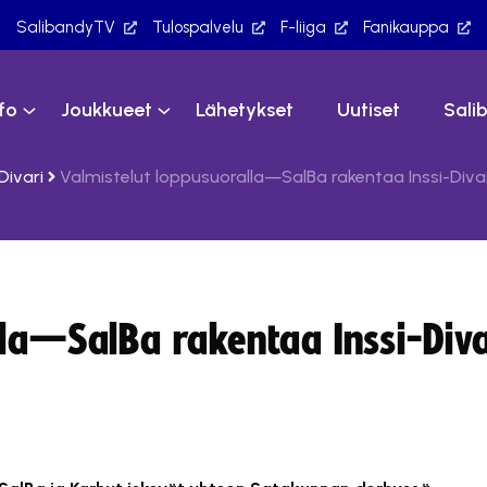
SalibandyTV
Tulospalvelu
F-liiga
Fanikauppa
nfo
Joukkueet
Lähetykset
Uutiset
Sali
Divari
Valmistelut loppusuoralla—SalBa rakentaa Inssi-Diva
lla—SalBa rakentaa Inssi-Div