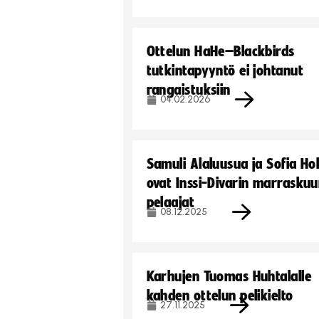
Ottelun HaHe–Blackbirds
tutkintapyyntö ei johtanut
rangaistuksiin
04.02.2026
Samuli Alaluusua ja Sofia Ho
ovat Inssi-Divarin marrasku
pelaajat
08.12.2025
Karhujen Tuomas Huhtalalle
kahden ottelun pelikielto
27.11.2025