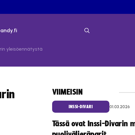
bandy.fi
rin yleisöennätystä
VIIMEISIN
arin
01.03.2026
INSSI-DIVARI
Tässä ovat Inssi-Divarin 
puolivälieräparit