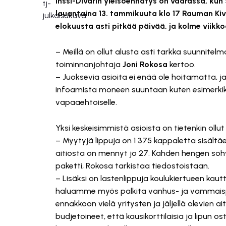
Inssi-Divarin yleisöennätys on vaarassa, ku
lauantaina 13. tammikuuta klo 17 Rauman Kiv
elokuusta asti pitkää päivää, ja kolme viik
– Meillä on ollut alusta asti tarkka suunnitelma,
toiminnanjohtaja
Joni Rokosa
kertoo.
– Juoksevia asioita ei enää ole hoitamatta, ja
infoamista moneen suuntaan kuten esimerkik
vapaaehtoiselle.
Yksi keskeisimmistä asioista on tietenkin ollut
– Myytyjä lippuja on 1 375 kappaletta sisältä
aitiosta on mennyt jo 27. Kahden hengen sohva
paketti, Rokosa tarkistaa tiedostoistaan.
– Lisäksi on lastenlippuja koulukiertueen kaut
haluamme myös palkita vanhus- ja vammaispa
ennakkoon vielä yritysten ja jäljellä olevien a
budjetoineet, että kausikorttilaisia ja lipun os