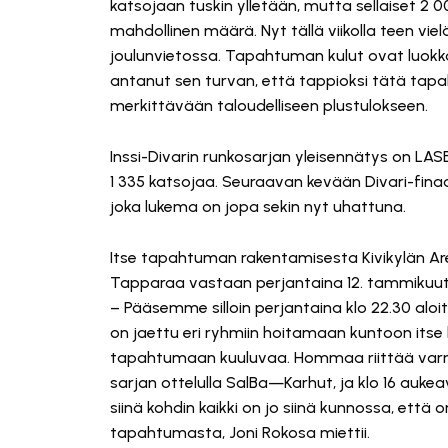
katsojaan tuskin ylletään, mutta sellaiset 2 
mahdollinen määrä. Nyt tällä viikolla teen vielä
joulunvietossa. Tapahtuman kulut ovat luokk
antanut sen turvan, että tappioksi tätä tapa
merkittävään taloudelliseen plustulokseen.
Inssi-Divarin runkosarjan yleisennätys on L
1 335 katsojaa. Seuraavan kevään Divari-fina
joka lukema on jopa sekin nyt uhattuna.
Itse tapahtuman rakentamisesta Kivikylän Are
Tapparaa vastaan perjantaina 12. tammikuuta, j
– Pääsemme silloin perjantaina klo 22.30 al
on jaettu eri ryhmiin hoitamaan kuntoon itse k
tapahtumaan kuuluvaa. Hommaa riittää varmast
sarjan ottelulla SalBa—Karhut, ja klo 16 aukeav
siinä kohdin kaikki on jo siinä kunnossa, että
tapahtumasta, Joni Rokosa miettii.