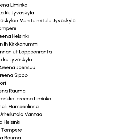
eena Liminka
ka kk Jyväskylä
väskylän Monitoimitalo Jyväskylä
 Tampere
eena Helsinki
en lh Kirkkonummi
rannan ut Lappeenranta
a kk Jyväskylä
 Areena Joensuu
Areena Sipoo
ori
arena Rauma
rankka-areena Liminka
halli Hämeenlinna
n Urheilutalo Vantaa
 Helsinki
li Tampere
ena Rauma