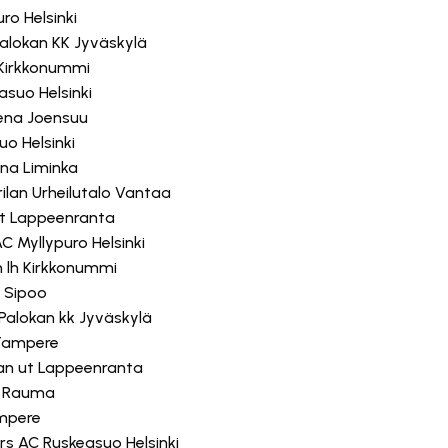
ro Helsinki
 Palokan KK Jyväskylä
h Kirkkonummi
asuo Helsinki
eena Joensuu
uo Helsinki
ena Liminka
urilan Urheilutalo Vantaa
 ut Lappeenranta
C Myllypuro Helsinki
en lh Kirkkonummi
a Sipoo
 Palokan kk Jyväskylä
i Tampere
nan ut Lappeenranta
na Rauma
ampere
s AC Ruskeasuo Helsinki