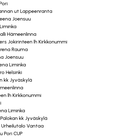
Pori
rannan ut Lappeenranta
Areena Joensuu
 Liminka
halli Hämeenlinna
rs Jokirinteen lh Kirkkonummi
-arena Rauma
ena Joensuu
eena Liminka
o Helsinki
an kk Jyväskylä
 Hämeenlinna
teen lh Kirkkonummi
i
ena Liminka
 Palokan kk Jyväskylä
an Urheilutalo Vantaa
lu Pori CUP