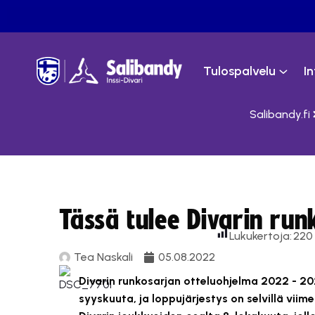
Tulospalvelu
I
Salibandy.fi
Tässä tulee Divarin ru
Lukukertoja:
220
Tea Naskali
05.08.2022
Divarin runkosarjan otteluohjelma 2022 - 202
syyskuuta, ja loppujärjestys on selvillä vii