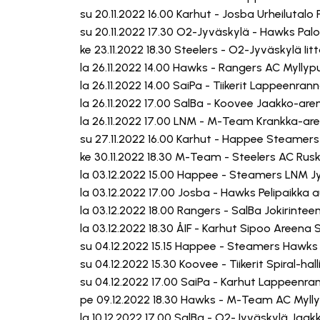
su 20.11.2022 16.00 Karhut - Josba Urheilutalo 
su 20.11.2022 17.30 O2-Jyväskylä - Hawks Pal
ke 23.11.2022 18.30 Steelers - O2-Jyväskylä Ii
la 26.11.2022 14.00 Hawks - Rangers AC Myllypu
la 26.11.2022 14.00 SaiPa - Tiikerit Lappeenr
la 26.11.2022 17.00 SalBa - Koovee Jaakko-a
la 26.11.2022 17.00 LNM - M-Team Krankka-ar
su 27.11.2022 16.00 Karhut - Happee Steamers 
ke 30.11.2022 18.30 M-Team - Steelers AC Rusk
la 03.12.2022 15.00 Happee - Steamers LNM J
la 03.12.2022 17.00 Josba - Hawks Pelipaikka a
la 03.12.2022 18.00 Rangers - SalBa Jokirintee
la 03.12.2022 18.30 ÅIF - Karhut Sipoo Areena 
su 04.12.2022 15.15 Happee - Steamers Hawks
su 04.12.2022 15.30 Koovee - Tiikerit Spiral-ha
su 04.12.2022 17.00 SaiPa - Karhut Lappeenr
pe 09.12.2022 18.30 Hawks - M-Team AC Myllyp
la 10.12.2022 17.00 SalBa - O2-Jyväskylä Ja