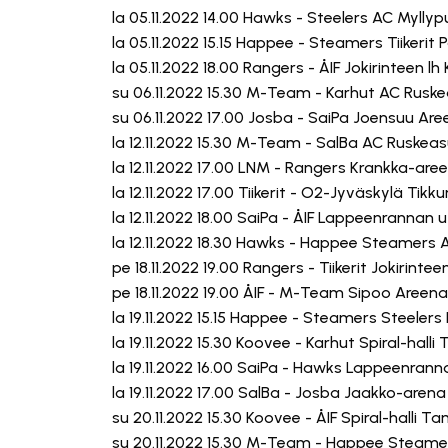
la 05.11.2022 14.00 Hawks - Steelers AC Myllypu
la 05.11.2022 15.15 Happee - Steamers Tiikerit
la 05.11.2022 18.00 Rangers - ÅIF Jokirinteen l
su 06.11.2022 15.30 M-Team - Karhut AC Ruske
su 06.11.2022 17.00 Josba - SaiPa Joensuu Ar
la 12.11.2022 15.30 M-Team - SalBa AC Ruskeas
la 12.11.2022 17.00 LNM - Rangers Krankka-are
la 12.11.2022 17.00 Tiikerit - O2-Jyväskylä Tikk
la 12.11.2022 18.00 SaiPa - ÅIF Lappeenrannan
la 12.11.2022 18.30 Hawks - Happee Steamers A
pe 18.11.2022 19.00 Rangers - Tiikerit Jokirinte
pe 18.11.2022 19.00 ÅIF - M-Team Sipoo Areen
la 19.11.2022 15.15 Happee - Steamers Steelers
la 19.11.2022 15.30 Koovee - Karhut Spiral-hall
la 19.11.2022 16.00 SaiPa - Hawks Lappeenran
la 19.11.2022 17.00 SalBa - Josba Jaakko-are
su 20.11.2022 15.30 Koovee - ÅIF Spiral-halli T
su 20.11.2022 15.30 M-Team - Happee Steamer