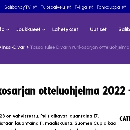
SalibandyTV
Tulospalvelu
F-liiga
Fanikauppa
nfo
Joukkueet
Lähetykset
Uutiset
Sali
Inssi-Divari
Tässä tulee Divarin runkosarjan otteluohjelm
nkosarjan otteluohjelma 2022
3 on vahvistettu. Pelit alkavat lauantaina 17.
CAT
meistään lauantaina 11. maaliskuuta. Suomen Cup alkaa