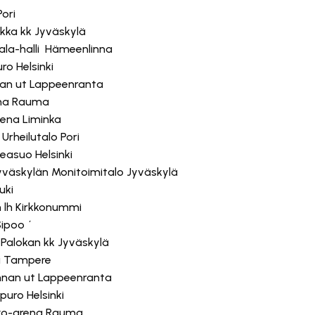
Pori
okka kk Jyväskylä
ttala-halli Hämeenlinna
ro Helsinki
annan ut Lappeenranta
rena Rauma
eena Liminka
Urheilutalo Pori
easuo Helsinki
yväskylän Monitoimitalo Jyväskylä
uki
n lh Kirkkonummi
Sipoo ´
 Palokan kk Jyväskylä
lli Tampere
annan ut Lappeenranta
uro Helsinki
akko-arena Rauma