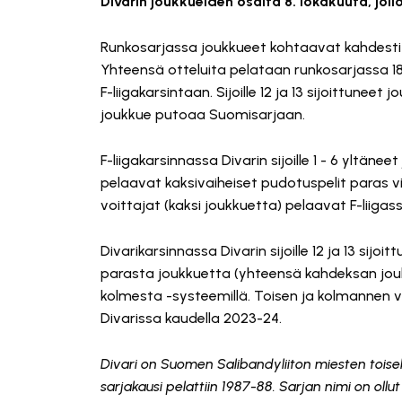
Divarin joukkueiden osalta 8. lokakuuta, joll
Runkosarjassa joukkueet kohtaavat kahdesti e
Yhteensä otteluita pelataan runkosarjassa 182
F-liigakarsintaan. Sijoille 12 ja 13 sijoittuneet
joukkue putoaa Suomisarjaan.
F-liigakarsinnassa Divarin sijoille 1 - 6 yltäneet
pelaavat kaksivaiheiset pudotuspelit paras vii
voittajat (kaksi joukkuetta) pelaavat F-liigas
Divarikarsinnassa Divarin sijoille 12 ja 13 sij
parasta joukkuetta (yhteensä kahdeksan jouk
kolmesta -systeemillä. Toisen ja kolmannen v
Divarissa kaudella 2023-24.
Divari on Suomen Salibandyliiton miesten toisek
sarjakausi pelattiin 1987-88. Sarjan nimi on oll