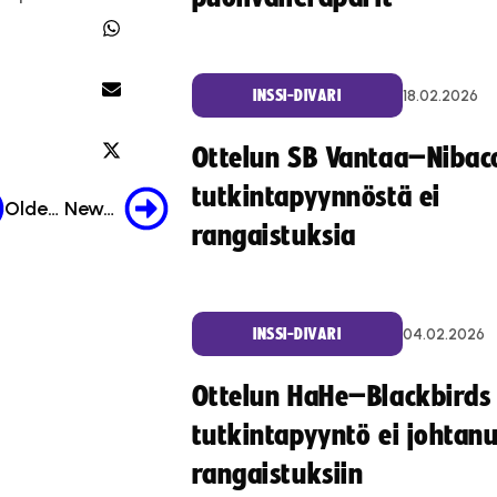
18.02.2026
INSSI-DIVARI
Ottelun SB Vantaa–Nibac
tutkintapyynnöstä ei
Older Post
Newer Post
rangaistuksia
04.02.2026
INSSI-DIVARI
Ottelun HaHe–Blackbirds
tutkintapyyntö ei johtan
rangaistuksiin