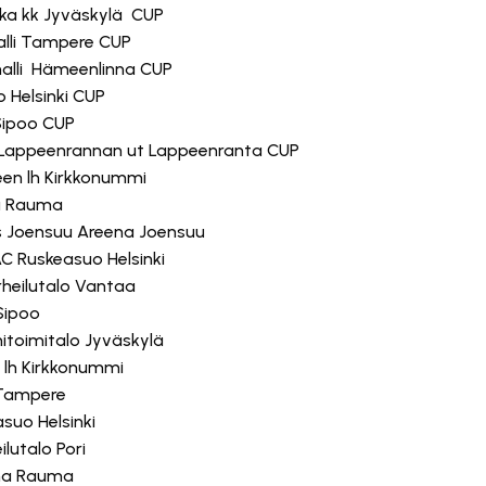
okka kk Jyväskylä CUP
alli Tampere CUP
-halli Hämeenlinna CUP
o Helsinki CUP
 Sipoo CUP
s Lappeenrannan ut Lappeenranta CUP
teen lh Kirkkonummi
na Rauma
s Joensuu Areena Joensuu
C Ruskeasuo Helsinki
 Urheilutalo Vantaa
Sipoo
nitoimitalo Jyväskylä
n lh Kirkkonummi
i Tampere
suo Helsinki
ilutalo Pori
rena Rauma