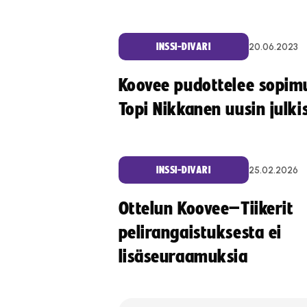
20.06.2023
INSSI-DIVARI
Koovee pudottelee sopim
Topi Nikkanen uusin julki
25.02.2026
INSSI-DIVARI
Ottelun Koovee–Tiikerit
pelirangaistuksesta ei
lisäseuraamuksia