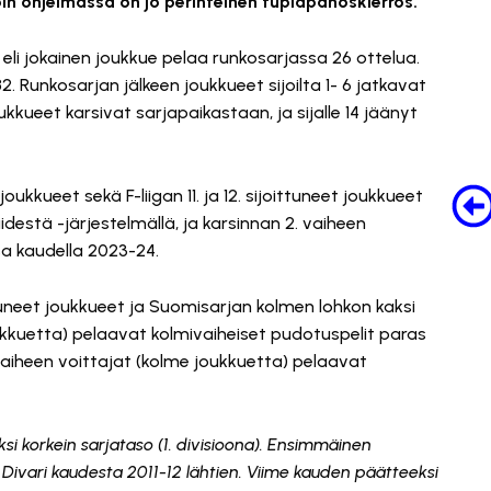
oin ohjelmassa on jo perinteinen tuplapanoskierros.
li jokainen joukkue pelaa runkosarjassa 26 ottelua.
. Runkosarjan jälkeen joukkueet sijoilta 1- 6 jatkavat
 joukkueet karsivat sarjapaikastaan, ja sijalle 14 jäänyt
 joukkueet sekä F-liigan 11. ja 12. sijoittuneet joukkueet
destä -järjestelmällä, ja karsinnan 2. vaiheen
sa kaudella 2023-24.
oittuneet joukkueet ja Suomisarjan kolmen lohkon kaksi
kuetta) pelaavat kolmivaiheiset pudotuspelit paras
aiheen voittajat (kolme joukkuetta) pelaavat
si korkein sarjataso (1. divisioona). Ensimmäinen
ut Divari kaudesta 2011-12 lähtien. Viime kauden päätteeksi