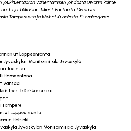
arjan joukkuemäärän vähentämisen johdosta Divariin kolme
nasta ja Tikkurilan Tiikerit Vantaalta. Divarista
orasia Tampereelta ja Welhot Kuopiosta. Suomisarjasta
rannan ut Lappeenranta
e Jyväskylän Monitoimitalo Jyväskylä
ena Joensuu
alli Hämeenlinna
 ut Vantaa
kirinteen lh Kirkkonummi
ipoo
li Tampere
nan ut Lappeenranta
easuo Helsinki
väskylä Jyväskylän Monitoimitalo Jyväskylä