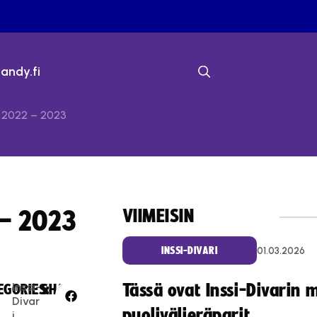
bandy.fi
a 2022 – 2023
VIIMEISIN
 – 2023
01.03.2026
INSSI-DIVARI
Inssi-
Tässä ovat Inssi-Divarin 
EGORIES:
SHARE:
Divar
puolivälieräparit
i