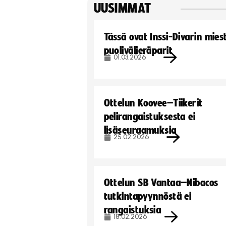
UUSIMMAT
Tässä ovat Inssi-Divarin mies
puolivälieräparit
01.03.2026
Ottelun Koovee–Tiikerit
pelirangaistuksesta ei
lisäseuraamuksia
25.02.2026
Ottelun SB Vantaa–Nibacos
tutkintapyynnöstä ei
rangaistuksia
18.02.2026