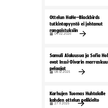
Ottelun HaHe–Blackbirds
tutkintapyyntö ei johtanut
rangaistuksiin
04.02.2026
Samuli Alaluusua ja Sofia Ho
ovat Inssi-Divarin marrasku
pelaajat
08.12.2025
Karhujen Tuomas Huhtalalle
kahden ottelun pelikielto
27.11.2025