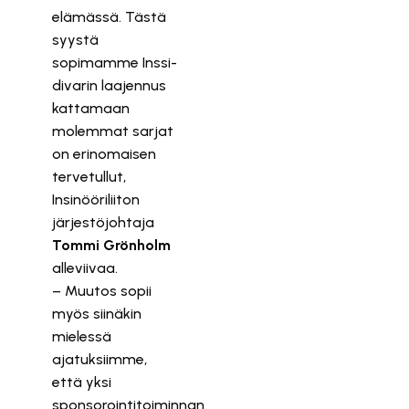
elämässä. Tästä
syystä
sopimamme Inssi-
divarin laajennus
kattamaan
molemmat sarjat
on erinomaisen
tervetullut,
Insinööriliiton
järjestöjohtaja
Tommi Grönholm
alleviivaa.
– Muutos sopii
myös siinäkin
mielessä
ajatuksiimme,
että yksi
sponsorointitoiminnan