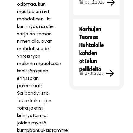
08.12.2025
odottaa, kun
muutos on nyt
mahdollinen. Ja
kun myös naisten
Karhujen
sarja on saman
Tuomas
nimen alla, ovat
Huhtalalle
mahdollisuudet
kahden
yhteistyön
ottelun
molemminpuoliseen
pelikielto
kehittämiseen
27.11.2025
entistäkin
paremmat.
Salibandyliitto
tekee koko ajan
töitä ja etsii
kehitystoimia,
joiden myötä
kumppanuuksistamme