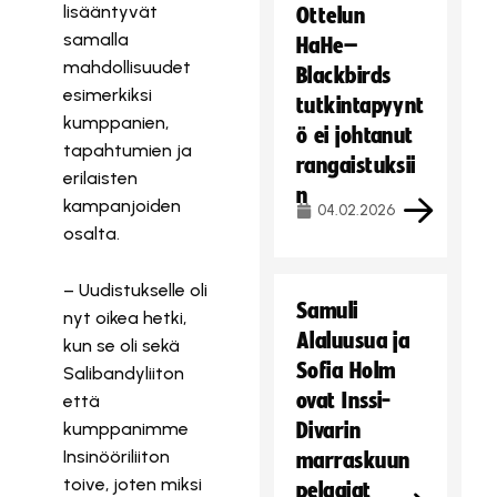
lisääntyvät
Ottelun
samalla
HaHe–
mahdollisuudet
Blackbirds
esimerkiksi
tutkintapyynt
kumppanien,
ö ei johtanut
tapahtumien ja
rangaistuksii
erilaisten
n
kampanjoiden
04.02.2026
osalta.
– Uudistukselle oli
Samuli
nyt oikea hetki,
Alaluusua ja
kun se oli sekä
Sofia Holm
Salibandyliiton
ovat Inssi-
että
kumppanimme
Divarin
Insinööriliiton
marraskuun
toive, joten miksi
pelaajat