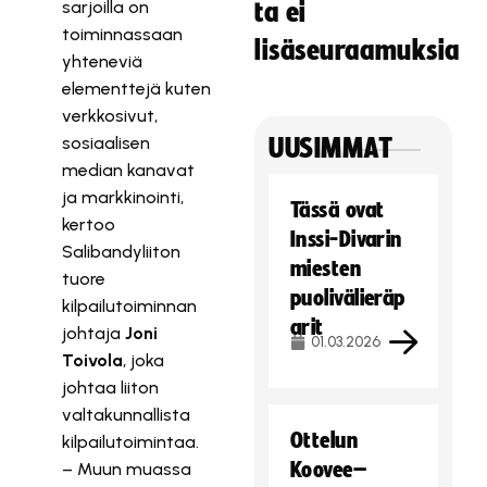
sarjoilla on
ta ei
toiminnassaan
lisäseuraamuksia
yhteneviä
elementtejä kuten
verkkosivut,
sosiaalisen
UUSIMMAT
median kanavat
ja markkinointi,
Tässä ovat
kertoo
Inssi-Divarin
Salibandyliiton
miesten
tuore
puolivälieräp
kilpailutoiminnan
arit
johtaja
Joni
01.03.2026
Toivola
, joka
johtaa liiton
valtakunnallista
Ottelun
kilpailutoimintaa.
Koovee–
– Muun muassa