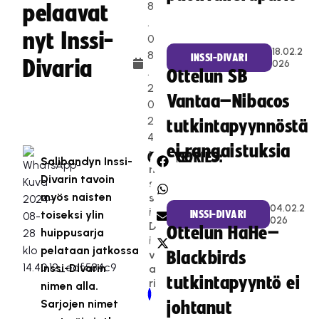
8
pelaavat
.
nyt Inssi-
0
18.02.2
8
INSSI-DIVARI
Divaria
026
.
Ottelun SB
2
Vantaa–Nibacos
0
2
tutkintapyynnöstä
4
ei rangaistuksia
I
CATEGORIES:
SHARE:
Salibandyn Inssi-
n
Divarin tavoin
s
myös naisten
s
04.02.2
i-
toiseksi ylin
INSSI-DIVARI
026
D
Ottelun HaHe–
huippusarja
i
pelataan jatkossa
v
Blackbirds
Inssi-Divarin
a
tutkintapyyntö ei
ri
nimen alla.
Newer Post
Older Post
Sarjojen nimet
johtanut