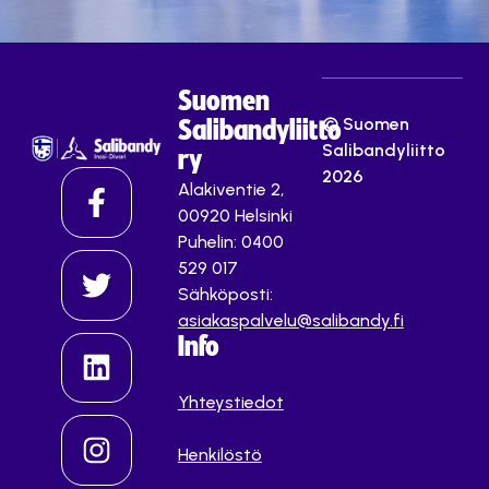
Suomen
© Suomen
Salibandyliitto
Salibandyliitto
ry
2026
Alakiventie 2,
00920 Helsinki
Puhelin: 0400
529 017
Sähköposti:
asiakaspalvelu@salibandy.fi
Info
Yhteystiedot
Henkilöstö