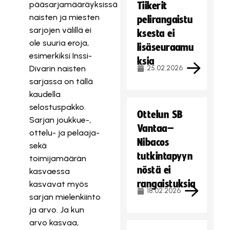
pääsarjamääräyksissä
Tiikerit
naisten ja miesten
pelirangaistu
sarjojen välillä ei
ksesta ei
ole suuria eroja,
lisäseuraamu
esimerkiksi Inssi-
ksia
Divarin naisten
25.02.2026
sarjassa on tällä
kaudella
selostuspakko.
Ottelun SB
Sarjan joukkue-,
Vantaa–
ottelu- ja pelaaja-
Nibacos
sekä
tutkintapyyn
toimijamäärän
nöstä ei
kasvaessa
rangaistuksia
kasvavat myös
18.02.2026
sarjan mielenkiinto
ja arvo. Ja kun
arvo kasvaa,