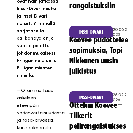
ovat näin jatkossa
rangaistuksiin
Inssi-Divari miehet
ja Inssi-Divari
naiset. Ylimmällä
20.06.2
sarjatasolla
INSSI-DIVARI
023
salibandya on jo
Koovee pudottelee
vuosia pelattu
sopimuksia, Topi
johdonmukaisesti
Nikkanen uusin
F-liigan naisten ja
F-liigan miesten
julkistus
nimellä.
– Otamme taas
25.02.2
askeleen
INSSI-DIVARI
026
Ottelun Koovee–
eteenpäin
yhdenvertaisuudessa
Tiikerit
ja tasa-arvossa,
pelirangaistukses
kun molemmilla