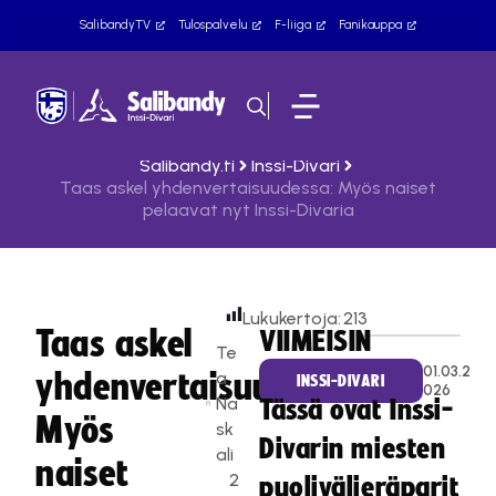
SalibandyTV
Tulospalvelu
F-liiga
Fanikauppa
Salibandy.fi
Inssi-Divari
Taas askel yhdenvertaisuudessa: Myös naiset
pelaavat nyt Inssi-Divaria
Lukukertoja:
213
Taas askel
VIIMEISIN
Te
01.03.2
yhdenvertaisuudessa:
a
INSSI-DIVARI
026
Na
Tässä ovat Inssi-
Myös
sk
Divarin miesten
ali
naiset
2
puolivälieräparit