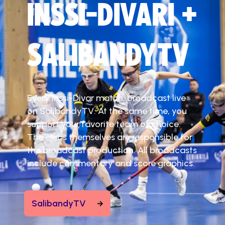
INSSI-DIVARI +
SALIBANDYTV
Every Inssi-Divar match, broadcast live
on SalibandyTV. At the same time, you
support your favorite team of choice.
The clubs themselves are responsible for
the broadcast production. All broadcasts
include commentary and score graphics.
SalibandyTV