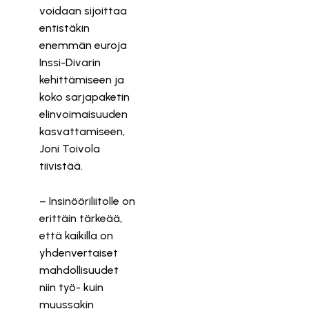
voidaan sijoittaa
entistäkin
enemmän euroja
Inssi-Divarin
kehittämiseen ja
koko sarjapaketin
elinvoimaisuuden
kasvattamiseen,
Joni Toivola
tiivistää.
– Insinööriliitolle on
erittäin tärkeää,
että kaikilla on
yhdenvertaiset
mahdollisuudet
niin työ- kuin
muussakin