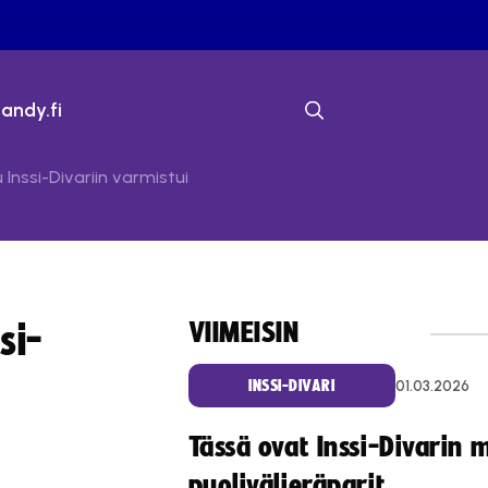
bandy.fi
Inssi-Divariin varmistui
VIIMEISIN
si-
01.03.2026
INSSI-DIVARI
Tässä ovat Inssi-Divarin 
puolivälieräparit