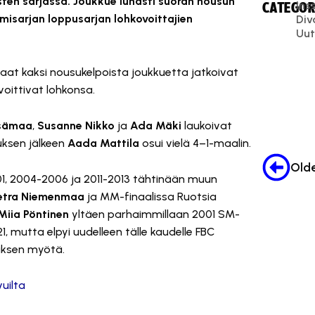
isten sarjassa. Joukkue lunasti suoran nousun
Inss
CATEGOR
misarjan loppusarjan lohkovoittajien
Div
Uut
aat kaksi nousukelpoista joukkuetta jatkoivat
voittivat lohkonsa.
esämaa
,
Susanne Nikko
ja
Ada Mäki
laukoivat
uksen jälkeen
Aada Mattila
osui vielä 4–1-maalin.
01, 2004-2006 ja 2011-2013 tähtinään muun
etra Niemenmaa
ja MM-finaalissa Ruotsia
Miia Pöntinen
yltäen parhaimmillaan 2001 SM-
1, mutta elpyi uudelleen tälle kaudelle FBC
uksen myötä.
uilta