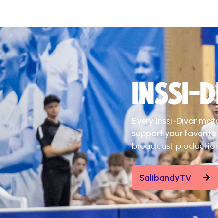
INSSI-
Every Inssi-Divar mat
support your favorite
broadcast production
SalibandyTV