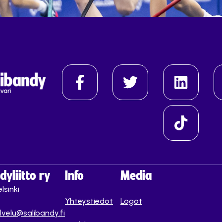
yliitto ry
Info
Media
lsinki
Yhteystiedot
Logot
lvelu@salibandy.fi