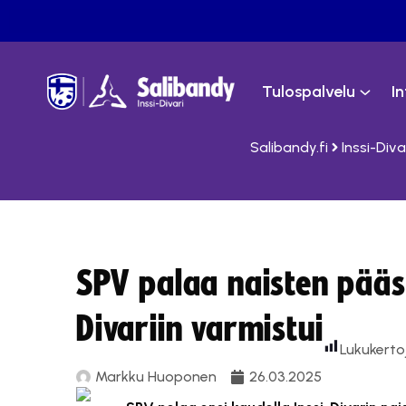
Tulospalvelu
I
Salibandy.fi
Inssi-Diva
SPV palaa naisten pääsa
Divariin varmistui
Lukukerto
Markku Huoponen
26.03.2025