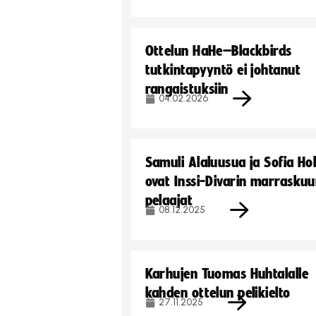
Ottelun HaHe–Blackbirds
tutkintapyyntö ei johtanut
rangaistuksiin
04.02.2026
Samuli Alaluusua ja Sofia Ho
ovat Inssi-Divarin marrasku
pelaajat
08.12.2025
Karhujen Tuomas Huhtalalle
kahden ottelun pelikielto
27.11.2025