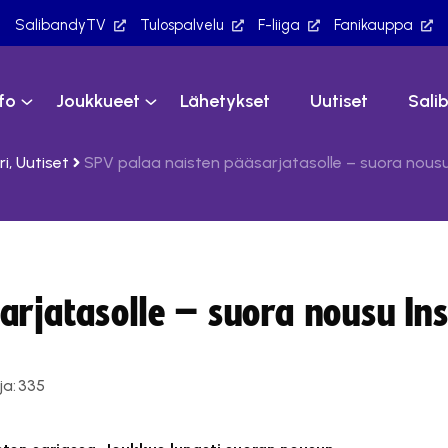
SalibandyTV
Tulospalvelu
F-liiga
Fanikauppa
nfo
Joukkueet
Lähetykset
Uutiset
Sali
ri
,
Uutiset
SPV palaa naisten pääsarjatasolle – suora nousu 
rjatasolle – suora nousu Ins
ja:
335