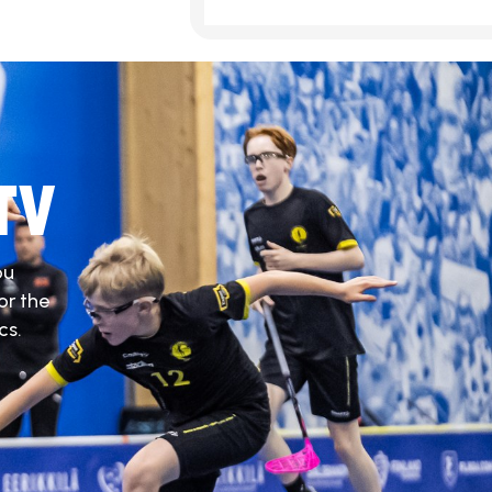
TV
ou
or the
cs.