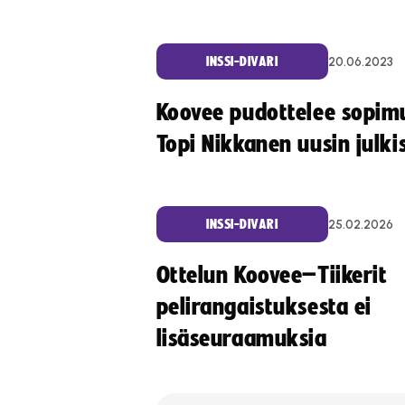
20.06.2023
INSSI-DIVARI
Koovee pudottelee sopim
Topi Nikkanen uusin julki
25.02.2026
INSSI-DIVARI
Ottelun Koovee–Tiikerit
pelirangaistuksesta ei
lisäseuraamuksia