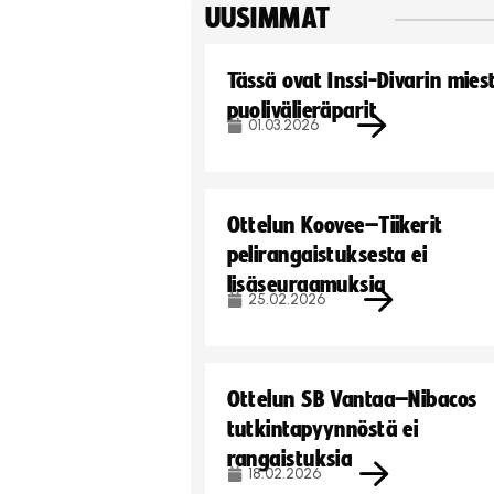
UUSIMMAT
Tässä ovat Inssi-Divarin mies
puolivälieräparit
01.03.2026
Ottelun Koovee–Tiikerit
pelirangaistuksesta ei
lisäseuraamuksia
25.02.2026
Ottelun SB Vantaa–Nibacos
tutkintapyynnöstä ei
rangaistuksia
18.02.2026