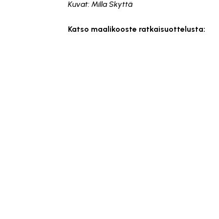
Kuvat: Milla Skyttä
Katso maalikooste ratkaisuottelusta:
Tämä sisältö on estetty, ko
Hyväksy ma