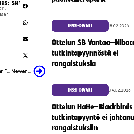
i-
IES:
SHARE:
ari
,
iset
18.02.2026
INSSI-DIVARI
Ottelun SB Vantaa–Nibac
tutkintapyynnöstä ei
rangaistuksia
Older Post
Newer Post
04.02.2026
INSSI-DIVARI
Ottelun HaHe–Blackbirds
tutkintapyyntö ei johtan
rangaistuksiin