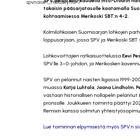
SPV pelaa ensi kaudella Inssi-Divarin na
takaisin pääsarjatasolle kaatamalla Suo
kohtaamisessa Merikoski SBT:n 4-2.
Kolmilohkoisen Suomisarjan lohkojen parh
loppusarjaan, jossa SPV ja Merikoski SBT 
Lohkovoittajien ratkaisuottelussa
Eevi P
SPV:lle 3–0-johdon, ja Merikosken kavenn
SPV on pelannut naisten liigassa 1999-20
muassa
Katja Luhtala
,
Jaana Lindholm
,
P
vastaan historiallisen nollapelin pelannut
pronssille. Joukkueen toiminta päättyi 202
Remixin kanssa solmitun yhteistyösopim
Lue toiminnan elpymisestä myös SPV:n siv