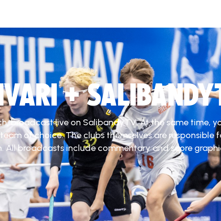
DIVARI + SALIBANDY
ch, broadcast live on SalibandyTV. At the same time, y
 team of choice. The clubs themselves are responsible f
. All broadcasts include commentary and score graphi