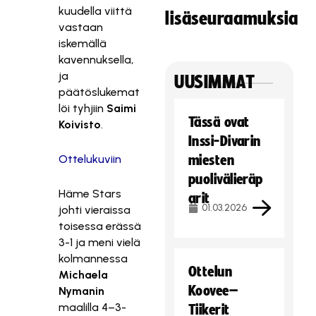
kuudella viittä
lisäseuraamuksia
vastaan
iskemällä
kavennuksella,
ja
UUSIMMAT
päätöslukemat
löi tyhjiin
Saimi
Tässä ovat
Koivisto
.
Inssi-Divarin
Ottelukuviin
miesten
puolivälieräp
Häme Stars
arit
01.03.2026
johti vieraissa
toisessa erässä
3-1 ja meni vielä
kolmannessa
Ottelun
Michaela
Koovee–
Nymanin
maalilla 4–3-
Tiikerit