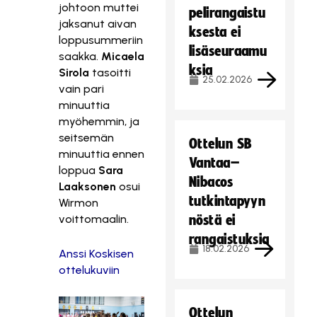
johtoon muttei
pelirangaistu
jaksanut aivan
ksesta ei
loppusummeriin
lisäseuraamu
saakka.
Micaela
ksia
Sirola
tasoitti
25.02.2026
vain pari
minuuttia
myöhemmin, ja
seitsemän
Ottelun SB
minuuttia ennen
Vantaa–
loppua
Sara
Nibacos
Laaksonen
osui
tutkintapyyn
Wirmon
voittomaalin.
nöstä ei
rangaistuksia
18.02.2026
Anssi Koskisen
ottelukuviin
Ottelun