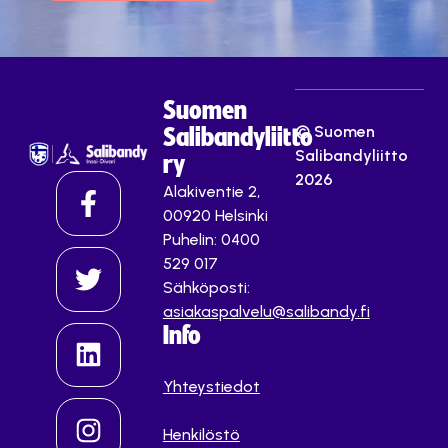
Suomen
© Suomen
Salibandyliitto
Salibandyliitto
ry
2026
Alakiventie 2,
00920 Helsinki
Puhelin: 0400
529 017
Sähköposti:
asiakaspalvelu@salibandy.fi
Info
Yhteystiedot
Henkilöstö