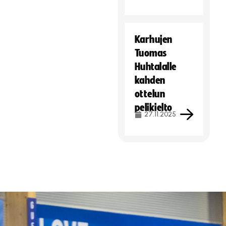
Karhujen
Tuomas
Huhtalalle
kahden
ottelun
pelikielto
27.11.2025