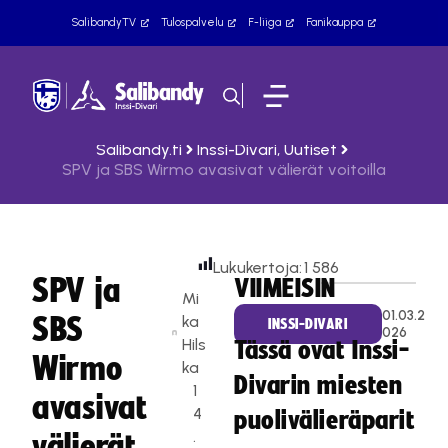
SalibandyTV
Tulospalvelu
F-liiga
Fanikauppa
Salibandy.fi
Inssi-Divari
,
Uutiset
SPV ja SBS Wirmo avasivat välierät voitoilla
Lukukertoja:
1 586
SPV ja
VIIMEISIN
Mi
01.03.2
SBS
ka
INSSI-DIVARI
026
Hils
Tässä ovat Inssi-
Wirmo
ka
Divarin miesten
1
avasivat
4
puolivälieräparit
.
välierät