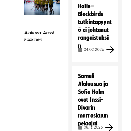
HaHe–
Blackbirds
tutkintapyynt
ö ei johtanut
Alakuva: Anssi
rangaistuksii
Koskinen
n
04.02.2026
Samuli
Alaluusua ja
Sofia Holm
ovat Inssi-
Divarin
marraskuun
pelaajat
08.12.2025