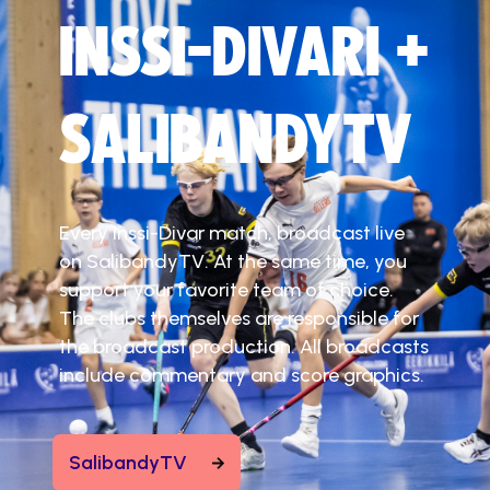
INSSI-DIVARI +
SALIBANDYTV
Every Inssi-Divar match, broadcast live
on SalibandyTV. At the same time, you
support your favorite team of choice.
The clubs themselves are responsible for
the broadcast production. All broadcasts
include commentary and score graphics.
SalibandyTV