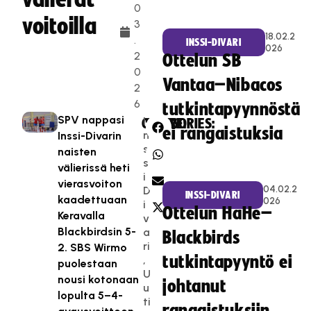
0
voitoilla
3
18.02.2
.
INSSI-DIVARI
026
2
Ottelun SB
0
Vantaa–Nibacos
2
6
tutkintapyynnöstä
SPV nappasi
I
CATEGORIES:
SHARE:
ei rangaistuksia
n
Inssi-Divarin
s
naisten
s
välierissä heti
i-
vierasvoiton
04.02.2
D
INSSI-DIVARI
kaadettuaan
026
i
Ottelun HaHe–
Keravalla
v
Blackbirdsin 5-
a
Blackbirds
ri
2. SBS Wirmo
tutkintapyyntö ei
,
puolestaan
U
nousi kotonaan
johtanut
u
lopulta 5–4-
ti