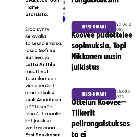
rangaistuksiin
avausvoittoon
s
Häme
e
t
Starsista.
Newer Post
Older Post
20.06.2
INSSI-DIVARI
Eroa syntyi
023
Koovee pudottelee
Keravalla
toisessa erässä,
sopimuksia, Topi
jossa
Sofiina
Nikkanen uusin
Sutinen
, ja
Lotta Anttila
julkistus
muuttivat
tasatilanteen
vieraiden 3–1-
25.02.2
etumatkaksi.
INSSI-DIVARI
026
Juuli Aspbäckin
Ottelun Koovee–
päätöserän
Tiikerit
alun 4–1-maaliin
kotijoukkue
pelirangaistukses
vastasi enää
ta ei
Essi Saukkosen