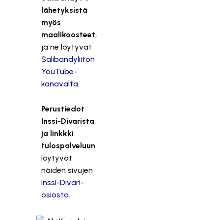
lähetyksistä
myös
maalikoosteet
,
ja ne löytyvät
Salibandyliiton
YouTube-
kanavalta
.
Perustiedot
Inssi-Divarista
ja linkkki
tulospalveluun
löytyvät
näiden sivujen
Inssi-Divari-
osiosta
.