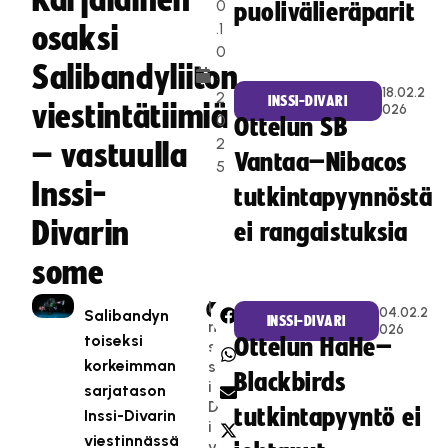
Karjalainen
0
puolivälieräparit
.1
osaksi
0
Salibandyliiton
.
18.02.2
2
INSSI-DIVARI
viestintätiimiä
026
0
Ottelun SB
2
– vastuulla
Vantaa–Nibacos
5
Inssi-
tutkintapyynnöstä
Divarin
ei rangaistuksia
some
I
CATEGORIES:
SHARE:
04.02.2
Salibandyn
INSSI-DIVARI
n
026
toiseksi
Ottelun HaHe–
s
korkeimman
s
Blackbirds
i-
sarjatason
D
tutkintapyyntö ei
Inssi-Divarin
i
viestinnässä
v