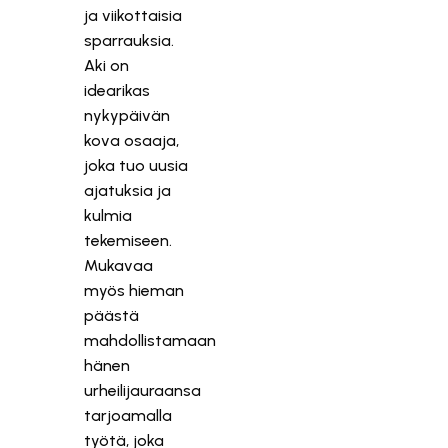
ja viikottaisia
sparrauksia.
Aki on
idearikas
nykypäivän
kova osaaja,
joka tuo uusia
ajatuksia ja
kulmia
tekemiseen.
Mukavaa
myös hieman
päästä
mahdollistamaan
hänen
urheilijauraansa
tarjoamalla
työtä, joka