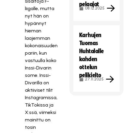
sisältöjä F-
pelaajat
liigalle, mutta
08.12.2025
nyt hän on
hypännyt
hieman
Karhujen
laajemman
Tuomas
kokonaisuuden
Huhtalalle
pariin, kun
kahden
vastuulla koko
ottelun
Inssi-Divarin
pelikielto
some. Inssi-
27.11.2025
Divarilla on
aktiiviset tilit
Instagramissa,
TikTokissa ja
X:ssä, viimeksi
mainittu on
tosin