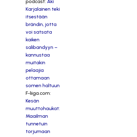
podcast:
Aki
Karjalainen teki
itsestään
brändin, jotta
voi satsata
kaiken
salibandyyn –
kannustaa
muitakin
pelaajia
ottamaan
somen haltuun
F-liiga.com:
Kesän
muuttohaukat:
Maailman
tunnetuin
torjumaan