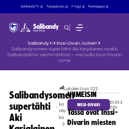
SalibandyTV
Tulospalvelu
F-liiga
Fanikauppa
Salibandy.fi
Inssi-Divari
,
Uutiset
Salibandysomen supertähti Aki Karjalainen osaksi
Salibandyliiton viestintätiimiä – vastuulla Inssi-Divarin
some
Lukukertoja:
322
Salibandysomen
VIIMEISIN
Mi
01.03.2
supertähti
ka
INSSI-DIVARI
026
Hils
Tässä ovat Inssi-
Aki
ka
Divarin miesten
3