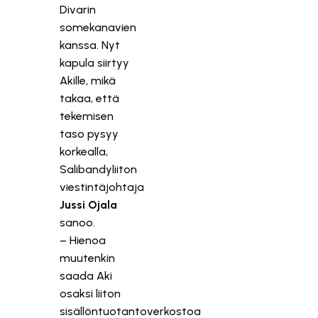
Divarin
somekanavien
kanssa. Nyt
kapula siirtyy
Akille, mikä
takaa, että
tekemisen
taso pysyy
korkealla,
Salibandyliiton
viestintäjohtaja
Jussi Ojala
sanoo.
– Hienoa
muutenkin
saada Aki
osaksi liiton
sisällöntuotantoverkostoa