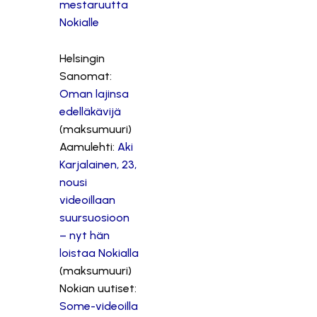
mestaruutta
Nokialle
Helsingin
Sanomat:
Oman lajinsa
edelläkävijä
(maksumuuri)
Aamulehti:
Aki
Karjalainen, 23,
nousi
videoillaan
suursuosioon
– nyt hän
loistaa Nokialla
(maksumuuri)
Nokian uutiset:
Some-videoilla