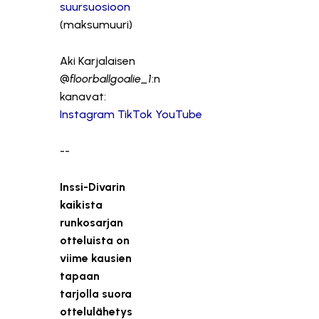
suursuosioon
(maksumuuri)
Aki Karjalaisen
@
floorballgoalie_1
:n
kanavat:
Instagram
TikTok
YouTube
--
Inssi-Divarin
kaikista
runkosarjan
otteluista on
viime kausien
tapaan
tarjolla suora
ottelulähetys