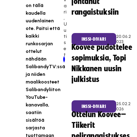
johtanut
on tällä
a
rangaistuksiin
ri
kaudella
,
uudenlainen
U
ote.
Paitsi että
u
kaikki
ti
20.06.2
INSSI-DIVARI
023
s
runkosarjan
Koovee pudottelee
e
ottelut
t
sopimuksia, Topi
nähdään
Newer Post
Older Post
SalibandyTV:ssä
Nikkanen uusin
ja niiden
julkistus
maalikoosteet
Salibandyliiton
YouTube-
25.02.2
kanavalla,
INSSI-DIVARI
026
saatiin
Ottelun Koovee–
sisältöä
Tiikerit
sarjasta
pelirangaistukses
tuottamaan