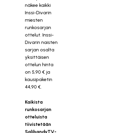
näkee kaikki
Inssi-Divarin
miesten
runkosarjan
ottelut. Inssi-
Divarin naisten
sarjan osalta
yksittäisen
ottelun hinta
on 5,90 € ja
kausipaketin
44,90 €.
Kaikista
runkosarjan
otteluista
tiivistetään
SalibandyTV-