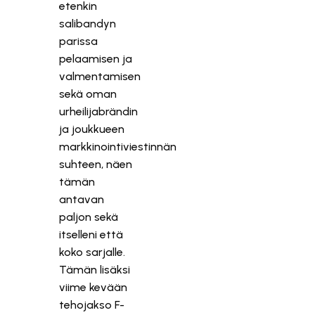
etenkin
salibandyn
parissa
pelaamisen ja
valmentamisen
sekä oman
urheilijabrändin
ja joukkueen
markkinointiviestinnän
suhteen, näen
tämän
antavan
paljon sekä
itselleni että
koko sarjalle.
Tämän lisäksi
viime kevään
tehojakso F-