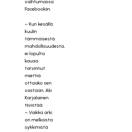
vaihtumassa
Facebookiin.
– Kun kesällä
kuulin
tämmöisestä
mahdollisuudesta,
ei lopulta
kauaa
tarvinnut
miettiä
ottaako sen
vastaan, Aki
Karjalainen
tiivistää.
– Vaikka arki
on melkoista
sykkimistä