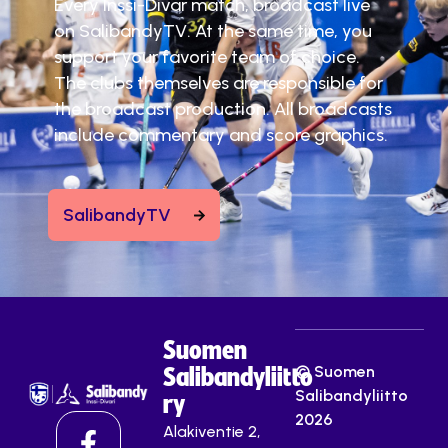
Every Inssi-Divar match, broadcast live
on SalibandyTV. At the same time, you
support your favorite team of choice.
The clubs themselves are responsible for
the broadcast production. All broadcasts
include commentary and score graphics.
SalibandyTV
Suomen
© Suomen
Salibandyliitto
Salibandyliitto
ry
2026
Alakiventie 2,