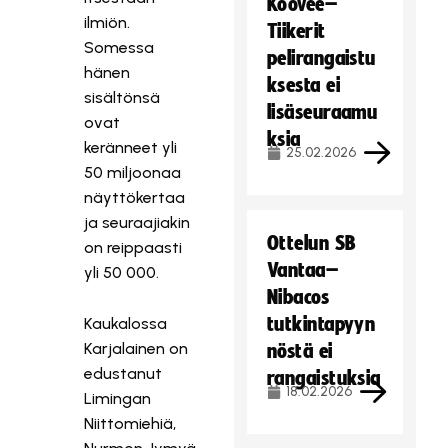
Koovee–
ilmiön.
Tiikerit
Somessa
pelirangaistu
hänen
ksesta ei
sisältönsä
lisäseuraamu
ovat
ksia
keränneet yli
25.02.2026
50 miljoonaa
näyttökertaa
ja seuraajiakin
Ottelun SB
on reippaasti
Vantaa–
yli 50 000.
Nibacos
tutkintapyyn
Kaukalossa
Karjalainen on
nöstä ei
edustanut
rangaistuksia
18.02.2026
Limingan
Niittomiehiä,