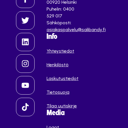
00920 Helsinki
Puhelin: 0400
529 017
Sähköposti:
asiakaspalvelu@salibandy.fi
Info
Yhteystiedot
Henkilöstö
Laskutustiedot
Tietosuoja
Tilaa uutiskirje
Media
Logot