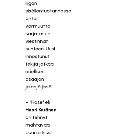
liigan
sisällöntuotannossa
antoi
varmuutta
sarjatason
viestinnän
suhteen. Uusi
innostunut
tekijä jatkaa
edellisen
osaajan
jalanjäljissä!
– "Hase" eli
Henri Keränen
on tehnyt
mahtavaa
duunia Inssi-