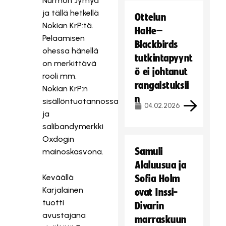
Nurmon Jymyä
ja tällä hetkellä
Ottelun
Nokian KrP:tä.
HaHe–
Pelaamisen
Blackbirds
ohessa hänellä
tutkintapyynt
on merkittävä
ö ei johtanut
rooli mm.
rangaistuksii
Nokian KrP:n
n
sisällöntuotannossa
04.02.2026
ja
salibandymerkki
Oxdogin
Samuli
mainoskasvona.
Alaluusua ja
Keväällä
Sofia Holm
Karjalainen
ovat Inssi-
tuotti
Divarin
avustajana
marraskuun