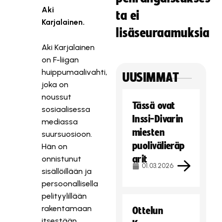
Aki
ta ei
Karjalainen.
lisäseuraamuksia
Aki Karjalainen
on F-liigan
huippumaalivahti,
UUSIMMAT
joka on
noussut
Tässä ovat
sosiaalisessa
Inssi-Divarin
mediassa
miesten
suursuosioon.
puolivälieräp
Hän on
arit
onnistunut
01.03.2026
sisällöillään ja
persoonallisella
pelityylillään
rakentamaan
Ottelun
itsestään