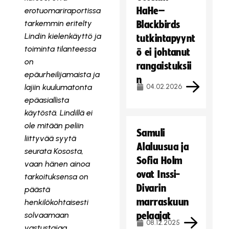
HaHe–
erotuomariraportissa
tarkemmin eritelty
Blackbirds
Lindin kielenkäyttö ja
tutkintapyynt
toiminta tilanteessa
ö ei johtanut
on
rangaistuksii
epäurheilijamaista ja
n
lajiin kuulumatonta
04.02.2026
epäasiallista
käytöstä. Lindillä ei
ole mitään peliin
Samuli
liittyvää syytä
Alaluusua ja
seurata Kososta,
Sofia Holm
vaan hänen ainoa
ovat Inssi-
tarkoituksensa on
Divarin
päästä
marraskuun
henkilökohtaisesti
solvaamaan
pelaajat
08.12.2025
vastustajaa.