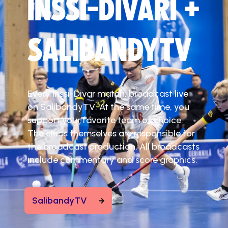
INSSI-DIVARI +
SALIBANDYTV
Every Inssi-Divar match, broadcast live
on SalibandyTV. At the same time, you
support your favorite team of choice.
The clubs themselves are responsible for
the broadcast production. All broadcasts
include commentary and score graphics.
SalibandyTV