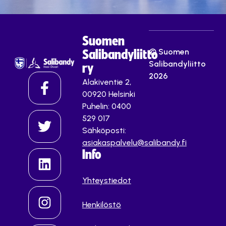
Suomen
© Suomen
Salibandyliitto
Salibandyliitto
ry
2026
Alakiventie 2,
00920 Helsinki
Puhelin: 0400
529 017
Sähköposti:
asiakaspalvelu@salibandy.fi
Info
Yhteystiedot
Henkilöstö