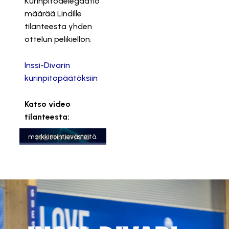
Kurinpitodelegaatio
määrää Lindille
tilanteesta yhden
ottelun pelikiellon.
Inssi-Divarin
kurinpitopäätöksiin
Katso video
Tämä sisältö on estetty,
tilanteesta:
koska se vaatii
markkinointievästeitä.
Hyväksy markkinointievästeet