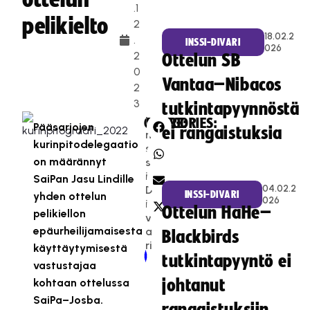
.1
pelikielto
2
18.02.2
.
INSSI-DIVARI
026
2
Ottelun SB
0
Vantaa–Nibacos
2
3
tutkintapyynnöstä
I
CATEGORIES:
SHARE:
Pääsarjojen
ei rangaistuksia
n
kurinpitodelegaatio
s
on määrännyt
s
i-
SaiPan Jasu Lindille
04.02.2
D
INSSI-DIVARI
yhden ottelun
026
i
Ottelun HaHe–
pelikiellon
v
epäurheilijamaisesta
a
Blackbirds
ri
käyttäytymisestä
Newer Post
Older Post
tutkintapyyntö ei
vastustajaa
kohtaan ottelussa
johtanut
SaiPa–Josba.