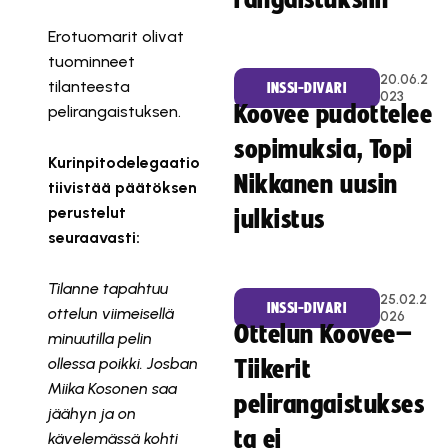
rangaistuksiin
Erotuomarit olivat
tuominneet
20.06.2
tilanteesta
INSSI-DIVARI
023
Koovee pudottelee
pelirangaistuksen.
sopimuksia, Topi
Kurinpitodelegaatio
Nikkanen uusin
tiivistää päätöksen
perustelut
julkistus
seuraavasti:
Tilanne tapahtuu
25.02.2
INSSI-DIVARI
ottelun viimeisellä
026
Ottelun Koovee–
minuutilla pelin
ollessa poikki. Josban
Tiikerit
Miika Kosonen saa
pelirangaistukses
jäähyn ja on
ta ei
kävelemässä kohti