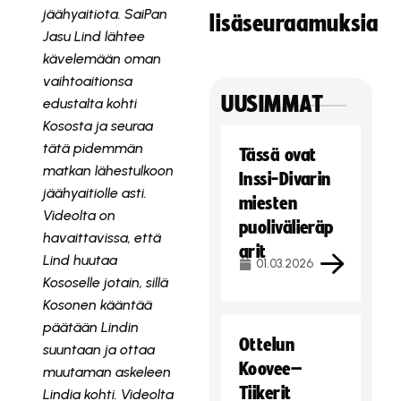
jäähyaitiota. SaiPan
lisäseuraamuksia
Jasu Lind lähtee
kävelemään oman
vaihtoaitionsa
UUSIMMAT
edustalta
kohti
Kososta ja seuraa
tätä pidemmän
Tässä ovat
matkan lähestulkoon
Inssi-Divarin
jäähyaitiolle asti.
miesten
Videolta on
puolivälieräp
havaittavissa, että
arit
Lind huutaa
01.03.2026
Kososelle jotain, sillä
Kosonen kääntää
päätään Lindin
Ottelun
suuntaan ja ottaa
Koovee–
muutaman askeleen
Tiikerit
Lindia kohti. Videolta