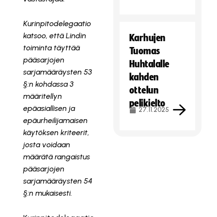
Kurinpitodelegaatio
katsoo, että Lindin
Karhujen
toiminta täyttää
Tuomas
pääsarjojen
Huhtalalle
sarjamääräysten 53
kahden
§:n kohdassa 3
ottelun
määritellyn
pelikielto
epäasiallisen ja
27.11.2025
epäurheilijamaisen
käytöksen kriteerit,
josta voidaan
määrätä rangaistus
pääsarjojen
sarjamääräysten 54
§:n mukaisesti.