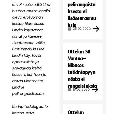
pelirangaistu
ei voi kuulla mitä Lind
huutaa, mutta lähellä
ksesta ei
oleva erotuomari
lisäseuraamu
kuulee tilanteessa
ksia
25.02.2026
Lindin käyttämät
sanat ja kävelee
tilanteeseen väliin.
Erotuomari kuulee
Ottelun SB
Lindin käyttävän
Vantaa–
epäasiallista ja
Nibacos
solvaavaa kieltä
tutkintapyyn
Kososta kohtaan ja
nöstä ei
antaa tilanteesta
rangaistuksia
Lindille
18.02.2026
pelirangaistuksen.
Kurinpitodelegaatio
Ottelun
katsoo, että