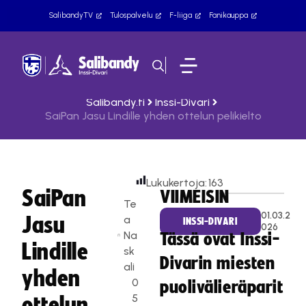
SalibandyTV
Tulospalvelu
F-liiga
Fanikauppa
Salibandy.fi
Inssi-Divari
SaiPan Jasu Lindille yhden ottelun pelikielto
Lukukertoja:
163
SaiPan
VIIMEISIN
Te
01.03.2
Jasu
a
INSSI-DIVARI
026
Na
Tässä ovat Inssi-
Lindille
sk
Divarin miesten
ali
yhden
0
puolivälieräparit
5
ottelun