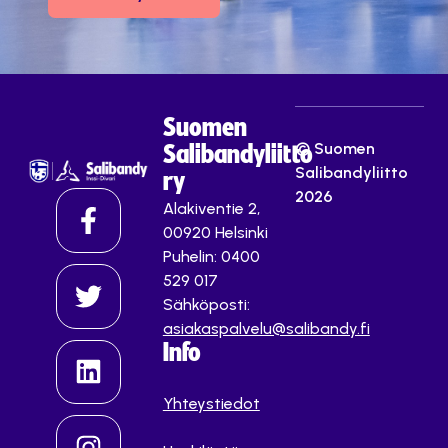
Suomen
© Suomen
Salibandyliitto
Salibandyliitto
ry
2026
Alakiventie 2,
00920 Helsinki
Puhelin: 0400
529 017
Sähköposti:
asiakaspalvelu@salibandy.fi
Info
Yhteystiedot