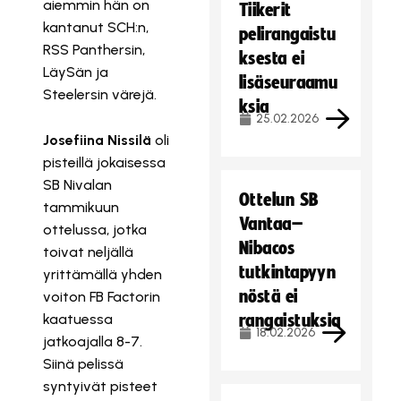
aiemmin hän on
Tiikerit
kantanut SCH:n,
pelirangaistu
RSS Panthersin,
ksesta ei
LäySän ja
lisäseuraamu
Steelersin värejä.
ksia
25.02.2026
Josefiina Nissilä
oli
pisteillä jokaisessa
SB Nivalan
Ottelun SB
tammikuun
Vantaa–
ottelussa, jotka
Nibacos
toivat neljällä
tutkintapyyn
yrittämällä yhden
nöstä ei
voiton FB Factorin
kaatuessa
rangaistuksia
18.02.2026
jatkoajalla 8-7.
Siinä pelissä
syntyivät pisteet