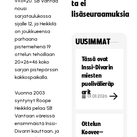
9+11=20. SB Vantaa
ta ei
nousi
lisäseuraamuksia
sarjataulukossa
sijalle 12, ja Heikkilä
on joukkueensa
parhaana
UUSIMMAT
pistemiehenä 19
ottelun tehoillaan
Tässä ovat
20+26=46 koko
Inssi-Divarin
sarjan pistepörssin
miesten
kakkospaikalla.
puolivälieräp
arit
Vuonna 2003
01.03.2026
syntynyt Roope
Heikkilä pelaa SB
Vantaan väreissä
ensimmäistä Inssi-
Ottelun
Divarin kauttaan, ja
Koovee–