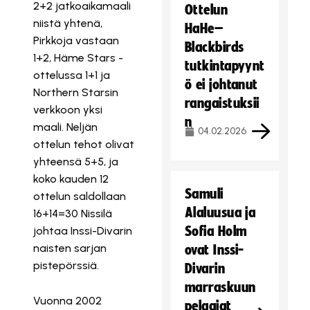
2+2 jatkoaikamaali
Ottelun
niistä yhtenä,
HaHe–
Pirkkoja vastaan
Blackbirds
1+2, Häme Stars -
tutkintapyynt
ottelussa 1+1 ja
ö ei johtanut
Northern Starsin
rangaistuksii
verkkoon yksi
n
maali. Neljän
04.02.2026
ottelun tehot olivat
yhteensä 5+5, ja
koko kauden 12
Samuli
ottelun saldollaan
Alaluusua ja
16+14=30 Nissilä
Sofia Holm
johtaa Inssi-Divarin
naisten sarjan
ovat Inssi-
pistepörssiä.
Divarin
marraskuun
Vuonna 2002
pelaajat