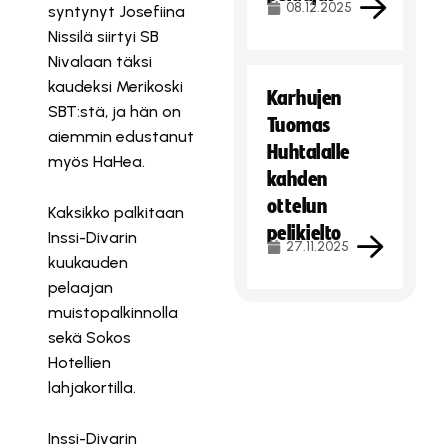
08.12.2025
syntynyt Josefiina
Nissilä siirtyi SB
Nivalaan täksi
kaudeksi Merikoski
Karhujen
SBT:stä, ja hän on
Tuomas
aiemmin edustanut
Huhtalalle
myös HaHea.
kahden
ottelun
Kaksikko palkitaan
pelikielto
Inssi-Divarin
27.11.2025
kuukauden
pelaajan
muistopalkinnolla
sekä Sokos
Hotellien
lahjakortilla.
Inssi-Divarin