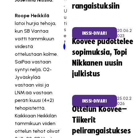
,
rangaistuksiin
U
Roope Heikkilä
u
ti
latoi hurjia tehoja,
s
kun SB Vantaa
20.06.2
INSSI-DIVARI
e
023
voitti tammikuun
Koovee pudottelee
t
viidestä
Newer Post
Older Post
sopimuksia, Topi
ottelustaan kolme.
SaiPaa vastaan
Nikkanen uusin
syntyi neljä, O2-
julkistus
Jyväskylää
vastaan viisi ja
LNM:ää vastaan
25.02.2
peräti kuusi (4+2)
INSSI-DIVARI
026
tehopistettä.
Ottelun Koovee–
Kaikkiaan Heikkilän
Tiikerit
tammikuun viiden
pelirangaistukses
ottelun tehot olivat