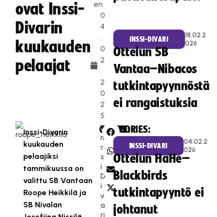
en
ovat Inssi-
0
Divarin
4
18.02.2
.
INSSI-DIVARI
kuukauden
026
0
Ottelun SB
2
pelaajat
Vantaa–Nibacos
.
2
tutkintapyynnöstä
0
ei rangaistuksia
2
5
I
CATEGORIES:
SHARE:
Inssi-Divarin
n
04.02.2
kuukauden
INSSI-DIVARI
s
026
pelaajiksi
s
Ottelun HaHe–
i-
tammikuussa on
Blackbirds
D
valittu SB Vantaan
i
tutkintapyyntö ei
Roope Heikkilä ja
v
SB Nivalan
a
johtanut
ri
Josefiina Nissilä.