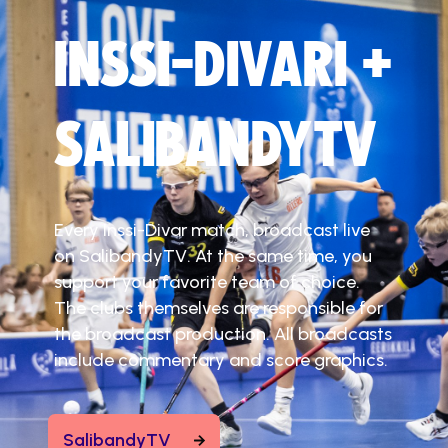
INSSI-DIVARI +
SALIBANDYTV
Every Inssi-Divar match, broadcast live
on SalibandyTV. At the same time, you
support your favorite team of choice.
The clubs themselves are responsible for
the broadcast production. All broadcasts
include commentary and score graphics.
SalibandyTV