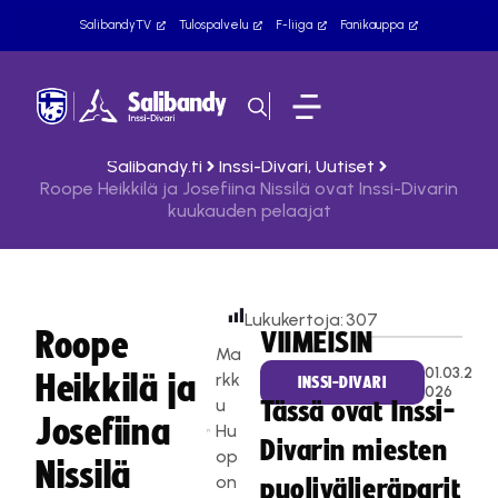
SalibandyTV
Tulospalvelu
F-liiga
Fanikauppa
Salibandy.fi
Inssi-Divari
,
Uutiset
Roope Heikkilä ja Josefiina Nissilä ovat Inssi-Divarin
kuukauden pelaajat
Lukukertoja:
307
Roope
VIIMEISIN
Ma
01.03.2
Heikkilä ja
rkk
INSSI-DIVARI
026
u
Tässä ovat Inssi-
Josefiina
Hu
Divarin miesten
op
Nissilä
on
puolivälieräparit