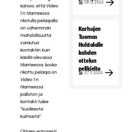
08.12.2025
katsoo, että Video
1:n tilanteessa
rikotulla pelaajalla
on vähemmän
Karhujen
mahdollisuutta
Tuomas
varautua
Huhtalalle
kontaktiin kuin
kahden
käsillä olevassa
ottelun
tilanteessa, koska
pelikielto
rikottu pelaaja on
27.11.2025
Video 1:n
tilanteessa
palloton ja
kontakti tulee
”kuolleesta
kulmasta”.
Ottaen erityisesti