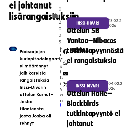
.1
ei johtanut
0
lisärangaistuksiin
.
18.02.2
2
INSSI-DIVARI
026
0
Ottelun SB
2
Vantaa–Nibacos
5
I
CATEGORIES:
SHARE:
tutkintapyynnöstä
Pääsarjojen
n
kurinpitodelegaatio
ei rangaistuksia
s
ei määrännyt
s
i-
jälkikäteisiä
D
rangaistuksia
i
04.02.2
INSSI-DIVARI
Inssi-Divarin
026
v
Ottelun HaHe–
ottelun Karhut–
a
ri
Josba
Blackbirds
Newer Post
Older Post
tilanteesta,
tutkintapyyntö ei
josta Josba oli
johtanut
tehnyt