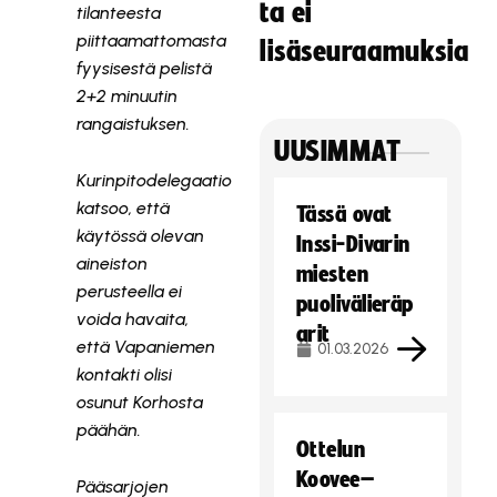
ta ei
tilanteesta
piittaamattomasta
lisäseuraamuksia
fyysisestä pelistä
2+2 minuutin
rangaistuksen.
UUSIMMAT
Kurinpitodelegaatio
katsoo, että
Tässä ovat
käytössä olevan
Inssi-Divarin
aineiston
miesten
perusteella ei
puolivälieräp
voida havaita,
arit
että Vapaniemen
01.03.2026
kontakti olisi
osunut Korhosta
päähän.
Ottelun
Koovee–
Pääsarjojen