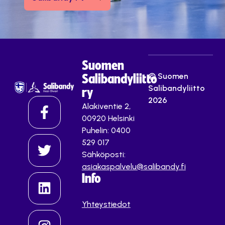
Suomen
© Suomen
Salibandyliitto
Salibandyliitto
ry
2026
Alakiventie 2,
00920 Helsinki
Puhelin: 0400
529 017
Sähköposti:
asiakaspalvelu@salibandy.fi
Info
Yhteystiedot