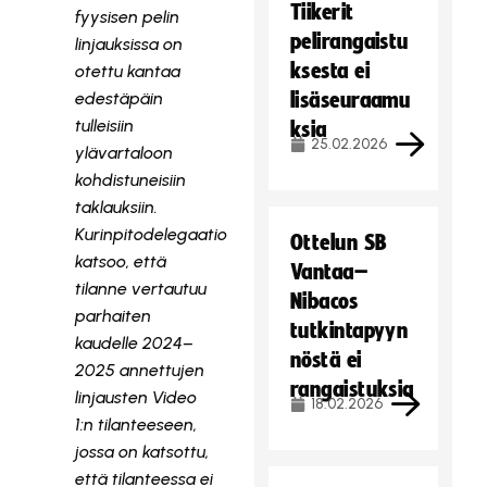
Tiikerit
fyysisen pelin
pelirangaistu
linjauksissa on
ksesta ei
otettu kantaa
edestäpäin
lisäseuraamu
tulleisiin
ksia
25.02.2026
ylävartaloon
kohdistuneisiin
taklauksiin.
Kurinpitodelegaatio
Ottelun SB
katsoo, että
Vantaa–
tilanne vertautuu
Nibacos
parhaiten
tutkintapyyn
kaudelle 2024–
nöstä ei
2025 annettujen
rangaistuksia
linjausten Video
18.02.2026
1:n tilanteeseen,
jossa on katsottu,
että tilanteessa ei