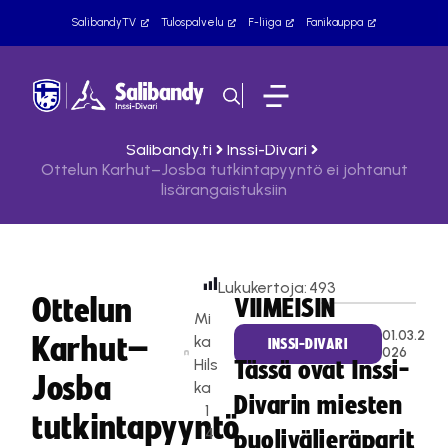
SalibandyTV
Tulospalvelu
F-liiga
Fanikauppa
Salibandy.fi
Inssi-Divari
Ottelun Karhut–Josba tutkintapyyntö ei johtanut
lisärangaistuksiin
Lukukertoja:
493
Ottelun
VIIMEISIN
Mi
01.03.2
Karhut–
ka
INSSI-DIVARI
026
Hils
Tässä ovat Inssi-
Josba
ka
Divarin miesten
1
tutkintapyyntö
4
puolivälieräparit