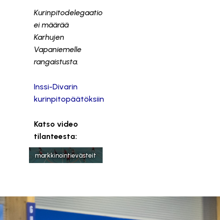
Kurinpitodelegaatio
ei määrää
Karhujen
Vapaniemelle
rangaistusta.
Inssi-Divarin
kurinpitopäätöksiin
Tämä sisältö on
Katso video
estetty, koska se
tilanteesta:
vaatii
markkinointievästeit
ä.
Hyväksy markkinointievästeet