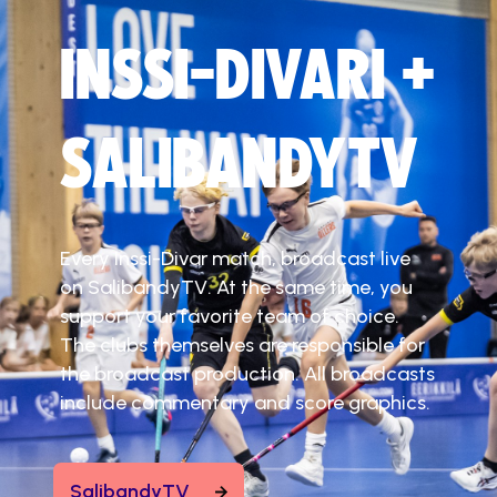
INSSI-DIVARI +
SALIBANDYTV
Every Inssi-Divar match, broadcast live
on SalibandyTV. At the same time, you
support your favorite team of choice.
The clubs themselves are responsible for
the broadcast production. All broadcasts
include commentary and score graphics.
SalibandyTV