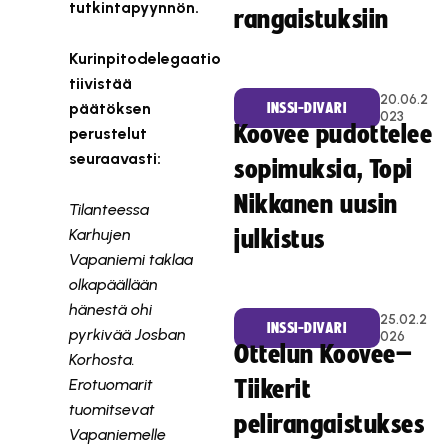
tutkintapyynnön.
rangaistuksiin
Kurinpitodelegaatio
tiivistää
20.06.2
päätöksen
INSSI-DIVARI
023
Koovee pudottelee
perustelut
seuraavasti:
sopimuksia, Topi
Nikkanen uusin
Tilanteessa
Karhujen
julkistus
Vapaniemi taklaa
olkapäällään
hänestä ohi
25.02.2
INSSI-DIVARI
pyrkivää Josban
026
Ottelun Koovee–
Korhosta.
Erotuomarit
Tiikerit
tuomitsevat
pelirangaistukses
Vapaniemelle