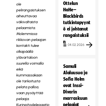
Ottelun
ole
HaHe–
pelirangaistuksen
Blackbirds
aiheuttavaa
väkivaltaista
tutkintapyynt
pelaamista.
ö ei johtanut
Molemmissa
rangaistuksii
rikkovan pelaajan
n
04.02.2026
kontakti tulee
olkapäällä
ylävartaloon
suurella voimalla
Samuli
eikä
Alaluusua ja
kummassakaan
Sofia Holm
ole tarkoitusta
ovat Inssi-
pelata palloa,
Divarin
vaan pysäyttää
marraskuun
pelaaja.
pelaajat
Kurinpitodelegaatio