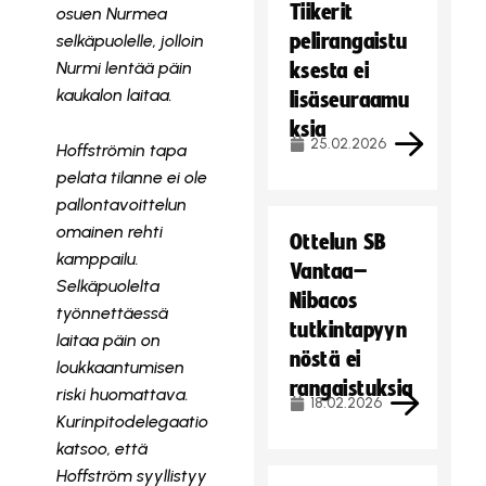
Tiikerit
osuen Nurmea
pelirangaistu
selkäpuolelle, jolloin
Nurmi lentää päin
ksesta ei
kaukalon laitaa.
lisäseuraamu
ksia
25.02.2026
Hoffströmin tapa
pelata tilanne ei ole
pallontavoittelun
omainen rehti
Ottelun SB
kamppailu.
Vantaa–
Selkäpuolelta
Nibacos
työnnettäessä
tutkintapyyn
laitaa päin on
nöstä ei
loukkaantumisen
rangaistuksia
riski huomattava.
18.02.2026
Kurinpitodelegaatio
katsoo, että
Hoffström syyllistyy