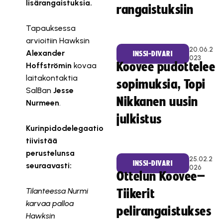
lisärangaistuksia.
rangaistuksiin
Tapauksessa
arvioitiin Hawksin
20.06.2
Alexander
INSSI-DIVARI
023
Koovee pudottelee
Hoffströmin
kovaa
laitakontaktia
sopimuksia, Topi
SalBan
Jesse
Nikkanen uusin
Nurmeen
.
julkistus
Kurinpidodelegaatio
tiivistää
perustelunsa
25.02.2
INSSI-DIVARI
seuraavasti:
026
Ottelun Koovee–
Tilanteessa Nurmi
Tiikerit
karvaa palloa
pelirangaistukses
Hawksin