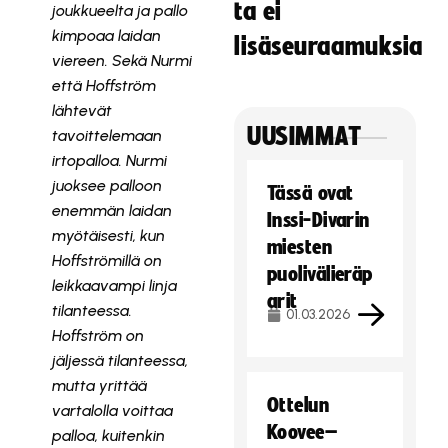
ta ei
joukkueelta ja pallo
kimpoaa laidan
lisäseuraamuksia
viereen. Sekä Nurmi
että Hoffström
lähtevät
UUSIMMAT
tavoittelemaan
irtopalloa. Nurmi
juoksee palloon
Tässä ovat
enemmän laidan
Inssi-Divarin
myötäisesti, kun
miesten
Hoffströmillä on
puolivälieräp
leikkaavampi linja
arit
tilanteessa.
01.03.2026
Hoffström on
jäljessä tilanteessa,
mutta yrittää
Ottelun
vartalolla voittaa
Koovee–
palloa, kuitenkin