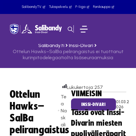
SalibandyTV
Tulospalvelu
F-liiga
Fanikauppa
Salibandy.fi
Inssi-Divari
Ottelun Hawks–SalBa pelirangaistus ei tuottanut
kurinpitodelegaatiolta lisäseuraamuksia
Lukukertoja:
257
Ottelun
VIIMEISIN
Te
01.03.2
Hawks–
a
INSSI-DIVARI
026
Na
Tässä ovat Inssi-
SalBa
sk
Divarin miesten
ali
pelirangaistus
1
puolivälieräparit