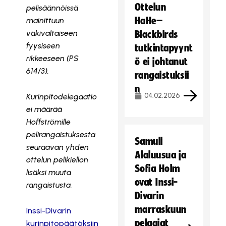
Ottelun
pelisäännöissä
HaHe–
mainittuun
väkivaltaiseen
Blackbirds
fyysiseen
tutkintapyynt
rikkeeseen (PS
ö ei johtanut
614/3).
rangaistuksii
n
04.02.2026
Kurinpitodelegaatio
ei määrää
Hoffströmille
pelirangaistuksesta
Samuli
seuraavan yhden
Alaluusua ja
ottelun pelikiellon
Sofia Holm
lisäksi muuta
ovat Inssi-
rangaistusta.
Divarin
marraskuun
Inssi-Divarin
pelaajat
kurinpitopäätöksiin