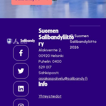
Suomen
© Suomen
Salibandyliitto
Salibandyliitto
ry
2026
Alakiventie 2,
00920 Helsinki
Puhelin: 0400
529 017
Sähköposti:
asiakaspalvelu@salibandy.fi
Info
Yhteystiedot