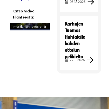
08.12.2025
Katso video
Tämä sisältö on
tilanteesta:
estetty, koska se vaatii
Karhujen
markkinointievästeitä.
Tuomas
Hyväksy markkinointievästeet
Huhtalalle
kahden
ottelun
pelikielto
27.11.2025