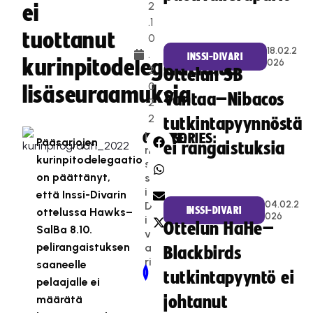
2
ei
.1
tuottanut
0
18.02.2
.
INSSI-DIVARI
kurinpitodelegaatiolta
026
2
Ottelun SB
0
lisäseuraamuksia
Vantaa–Nibacos
2
2
tutkintapyynnöstä
I
CATEGORIES:
SHARE:
Pääsarjojen
ei rangaistuksia
n
kurinpitodelegaatio
s
on päättänyt,
s
i-
että Inssi-Divarin
04.02.2
D
INSSI-DIVARI
ottelussa Hawks–
026
i
Ottelun HaHe–
SalBa 8.10.
v
pelirangaistuksen
a
Blackbirds
ri
saaneelle
Newer Post
Older Post
tutkintapyyntö ei
pelaajalle ei
määrätä
johtanut