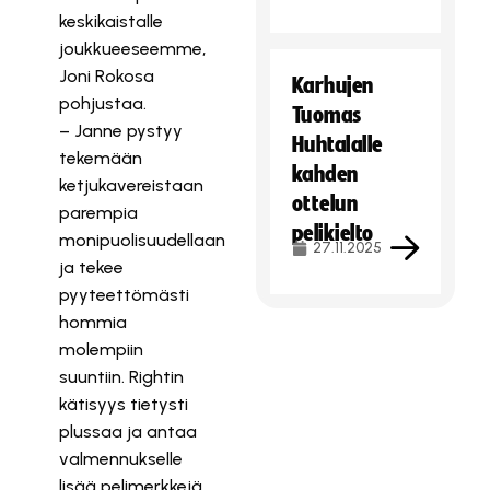
keskikaistalle
joukkueeseemme,
Joni Rokosa
Karhujen
pohjustaa.
Tuomas
– Janne pystyy
Huhtalalle
tekemään
kahden
ketjukavereistaan
ottelun
parempia
pelikielto
monipuolisuudellaan
27.11.2025
ja tekee
pyyteettömästi
hommia
molempiin
suuntiin. Rightin
kätisyys tietysti
plussaa ja antaa
valmennukselle
lisää pelimerkkejä