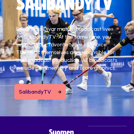
SALIBANDYTV
Every Inssi-Divar match, broadcast live
on SalibandyTV. At the same time, you
support your favorite team of choice.
The clubs themselves are responsible for
the broadcast production. All broadcasts
include commentary and score graphics.
SalibandyTV
Suomen