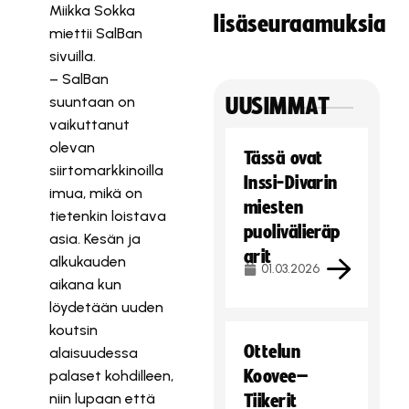
Miikka Sokka
lisäseuraamuksia
miettii SalBan
sivuilla.
– SalBan
suuntaan on
UUSIMMAT
vaikuttanut
olevan
Tässä ovat
siirtomarkkinoilla
Inssi-Divarin
imua, mikä on
miesten
tietenkin loistava
puolivälieräp
asia. Kesän ja
arit
alkukauden
01.03.2026
aikana kun
löydetään uuden
koutsin
Ottelun
alaisuudessa
Koovee–
palaset kohdilleen,
niin lupaan että
Tiikerit