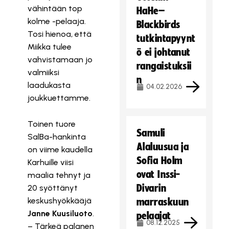
vähintään top
HaHe–
kolme -pelaaja.
Blackbirds
Tosi hienoa, että
tutkintapyynt
Miikka tulee
ö ei johtanut
vahvistamaan jo
rangaistuksii
valmiiksi
n
laadukasta
04.02.2026
joukkuettamme.
Toinen tuore
Samuli
SalBa-hankinta
Alaluusua ja
on viime kaudella
Sofia Holm
Karhuille viisi
ovat Inssi-
maalia tehnyt ja
Divarin
20 syöttänyt
keskushyökkääjä
marraskuun
Janne Kuusiluoto
.
pelaajat
08.12.2025
– Tärkeä palanen