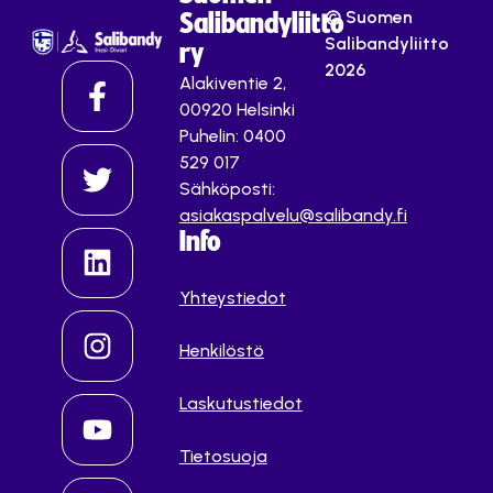
© Suomen
Salibandyliitto
Salibandyliitto
ry
2026
Alakiventie 2,
00920 Helsinki
Puhelin: 0400
529 017
Sähköposti:
asiakaspalvelu@salibandy.fi
Info
Yhteystiedot
Henkilöstö
Laskutustiedot
Tietosuoja