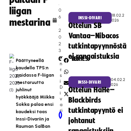
.
liigan
0
18.02.2
6
INSSI-DIVARI
mestarina
026
.
Ottelun SB
2
Vantaa–Nibacos
0
2
tutkintapyynnöstä
3
ei rangaistuksia
I
CATEGORIES:
SHARE:
Päättyneellä
n
kaudella TPS:n
s
paidassa F-liigan
s
04.02.2
i-
mestaruutta
INSSI-DIVARI
026
D
Ottelun HaHe–
juhlinut
i
hyökkääjä Miikka
v
Blackbirds
Sokka palaa ensi
a
tutkintapyyntö ei
ri
kaudeksi taas
Newer Post
Older Post
Inssi-Divariin ja
johtanut
Rauman SalBan