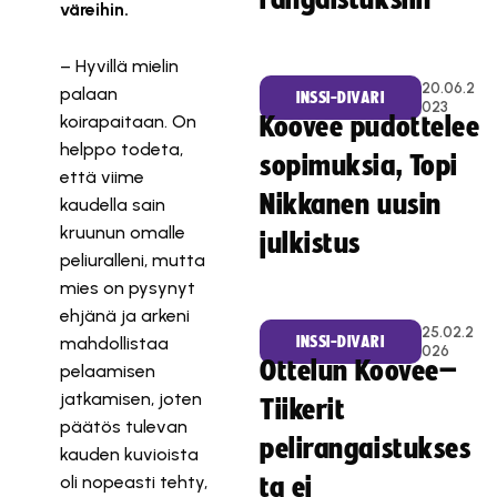
rangaistuksiin
väreihin.
– Hyvillä mielin
20.06.2
palaan
INSSI-DIVARI
023
koirapaitaan. On
Koovee pudottelee
helppo todeta,
sopimuksia, Topi
että viime
Nikkanen uusin
kaudella sain
kruunun omalle
julkistus
peliuralleni, mutta
mies on pysynyt
ehjänä ja arkeni
25.02.2
mahdollistaa
INSSI-DIVARI
026
Ottelun Koovee–
pelaamisen
jatkamisen, joten
Tiikerit
päätös tulevan
pelirangaistukses
kauden kuvioista
oli nopeasti tehty,
ta ei