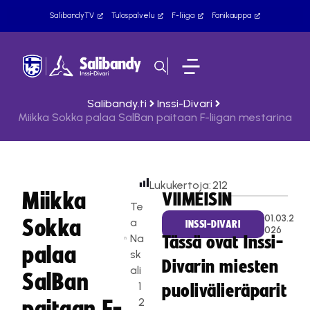
SalibandyTV
Tulospalvelu
F-liiga
Fanikauppa
Salibandy.fi
Inssi-Divari
Miikka Sokka palaa SalBan paitaan F-liigan mestarina
Lukukertoja:
212
Miikka
VIIMEISIN
Te
01.03.2
Sokka
a
INSSI-DIVARI
026
Na
Tässä ovat Inssi-
palaa
sk
Divarin miesten
ali
SalBan
1
puolivälieräparit
2
paitaan F-