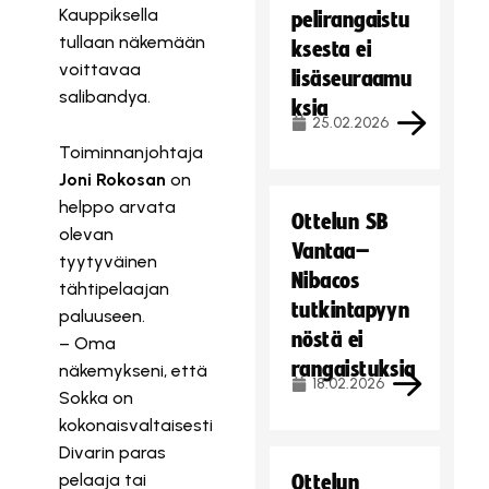
Kauppiksella
pelirangaistu
tullaan näkemään
ksesta ei
voittavaa
lisäseuraamu
salibandya.
ksia
25.02.2026
Toiminnanjohtaja
Joni Rokosan
on
helppo arvata
Ottelun SB
olevan
Vantaa–
tyytyväinen
Nibacos
tähtipelaajan
tutkintapyyn
paluuseen.
nöstä ei
– Oma
rangaistuksia
näkemykseni, että
18.02.2026
Sokka on
kokonaisvaltaisesti
Divarin paras
pelaaja tai
Ottelun