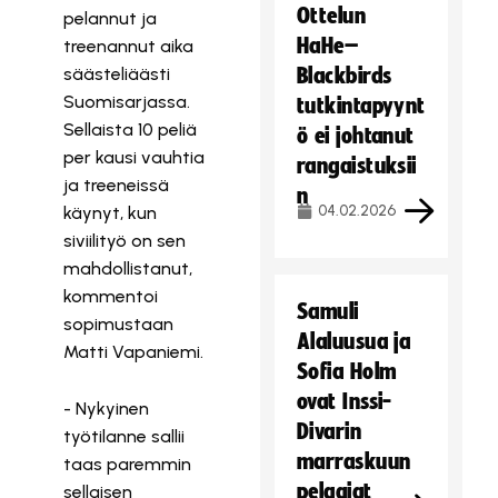
Ottelun
pelannut ja
HaHe–
treenannut aika
säästeliäästi
Blackbirds
Suomisarjassa.
tutkintapyynt
Sellaista 10 peliä
ö ei johtanut
per kausi vauhtia
rangaistuksii
ja treeneissä
n
04.02.2026
käynyt, kun
siviilityö on sen
mahdollistanut,
kommentoi
Samuli
sopimustaan
Alaluusua ja
Matti Vapaniemi.
Sofia Holm
ovat Inssi-
- Nykyinen
Divarin
työtilanne sallii
marraskuun
taas paremmin
pelaajat
sellaisen