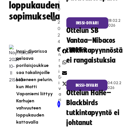
.1
loppukauden
0
sopimuksella
.
18.02.2
2
INSSI-DIVARI
026
0
Ottelun SB
2
Vantaa–Nibacos
4
I
CATEGORIES:
SHARE:
tutkintapyynnöstä
Inssi-divarissa
n
pelaava
ei rangaistuksia
s
porilaisjoukkue
s
i-
saa takalinjoille
D
kokeneen pelurin,
i
04.02.2
INSSI-DIVARI
kun Matti
026
v
Ottelun HaHe–
Vapaniemi liittyy
a
ri
Karhujen
Blackbirds
Newer Post
Older Post
vahvuuteen
tutkintapyyntö ei
loppukauden
johtanut
kattavalla