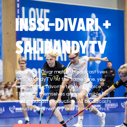
INSSI-DIVARI +
SALIBANDYTV
Every Inssi-Divar match, broadcast live
on SalibandyTV. At the same time, you
support your favorite team of choice.
The clubs themselves are responsible for
the broadcast production. All broadcasts
include commentary and score graphics.