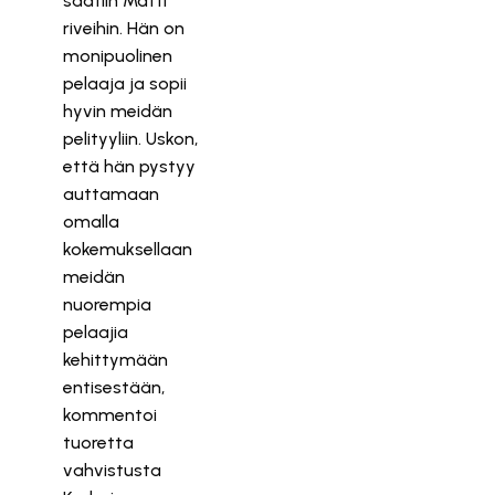
saatiin Matti
riveihin. Hän on
monipuolinen
pelaaja ja sopii
hyvin meidän
pelityyliin. Uskon,
että hän pystyy
auttamaan
omalla
kokemuksellaan
meidän
nuorempia
pelaajia
kehittymään
entisestään,
kommentoi
tuoretta
vahvistusta