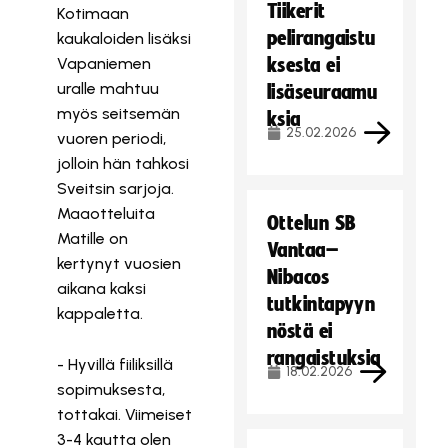
Tiikerit
Kotimaan
pelirangaistu
kaukaloiden lisäksi
Vapaniemen
ksesta ei
uralle mahtuu
lisäseuraamu
myös seitsemän
ksia
25.02.2026
vuoren periodi,
jolloin hän tahkosi
Sveitsin sarjoja.
Maaotteluita
Ottelun SB
Matille on
Vantaa–
kertynyt vuosien
Nibacos
aikana kaksi
tutkintapyyn
kappaletta.
nöstä ei
rangaistuksia
- Hyvillä fiiliksillä
18.02.2026
sopimuksesta,
tottakai. Viimeiset
3-4 kautta olen