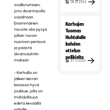
08.12.2025
osallistumisen,
jota divaritasolla
vaaditaan.
Ensimmäinen
Karhujen
tavoite olisi pysyä
Tuomas
jollain tavoin
Huhtalalle
nuorison perässä
kahden
ja päästä
ottelun
divarivauhtiin
pelikielto
mukaan.
27.11.2025
- Karhuilla on
jälleen kerran
kasassa hyvä
joukkue, jolla on
mahdollisuus
edetä keväällä
pitkälle.