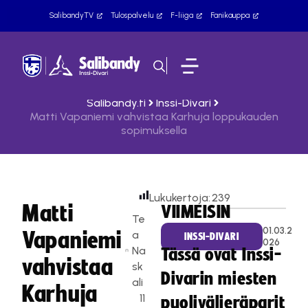
SalibandyTV
Tulospalvelu
F-liiga
Fanikauppa
Salibandy.fi
Inssi-Divari
Matti Vapaniemi vahvistaa Karhuja loppukauden
sopimuksella
Lukukertoja:
239
Matti
VIIMEISIN
Te
01.03.2
Vapaniemi
a
INSSI-DIVARI
026
Na
Tässä ovat Inssi-
vahvistaa
sk
Divarin miesten
ali
Karhuja
11
puolivälieräparit