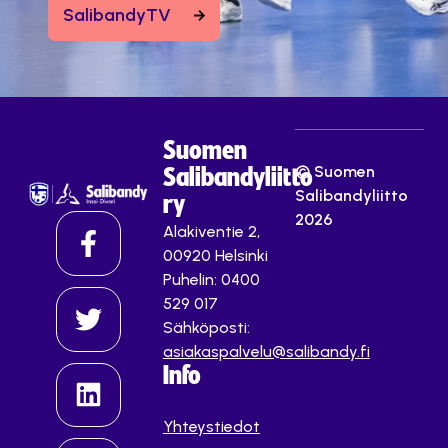
SalibandyTV
Suomen
© Suomen
Salibandyliitto
Salibandyliitto
ry
2026
Alakiventie 2,
00920 Helsinki
Puhelin: 0400
529 017
Sähköposti:
asiakaspalvelu@salibandy.fi
Info
Yhteystiedot