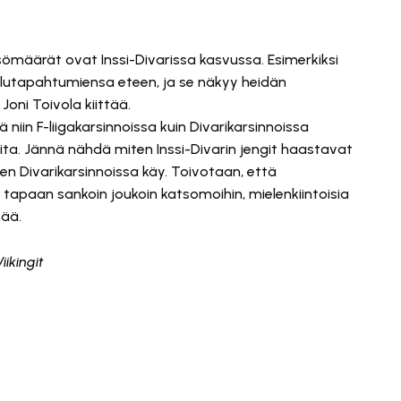
sömäärät ovat Inssi-Divarissa kasvussa. Esimerkiksi
elutapahtumiensa eteen, ja se näkyy heidän
 Joni Toivola kiittää.
 niin F-liigakarsinnoissa kuin Divarikarsinnoissa
ita. Jännä nähdä miten Inssi-Divarin jengit haastavat
en Divarikarsinnoissa käy. Toivotaan, että
tapaan sankoin joukoin katsomoihin, mielenkiintoisia
tää.
iikingit