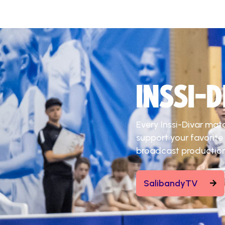
INSSI-
Every Inssi-Divar mat
support your favorite
broadcast production
SalibandyTV