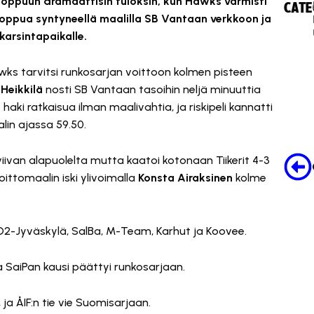
n loppuun dramaattisin tuloksin, kun Hawks varmisti
CATE
oppua syntyneellä maalilla SB Vantaan verkkoon ja
akarsintapaikalle.
wks tarvitsi runkosarjan voittoon kolmen pisteen
Heikkilä
nosti SB Vantaan tasoihin neljä minuuttia
aki ratkaisua ilman maalivahtia, ja riskipeli kannatti
in ajassa 59.50.
iivan alapuolelta mutta kaatoi kotonaan Tiikerit 4-3
ittomaalin iski ylivoimalla
Konsta Airaksinen
kolme
, O2-Jyväskylä, SalBa, M-Team, Karhut ja Koovee.
a SaiPan kausi päättyi runkosarjaan.
ja ÅIF:n tie vie Suomisarjaan.