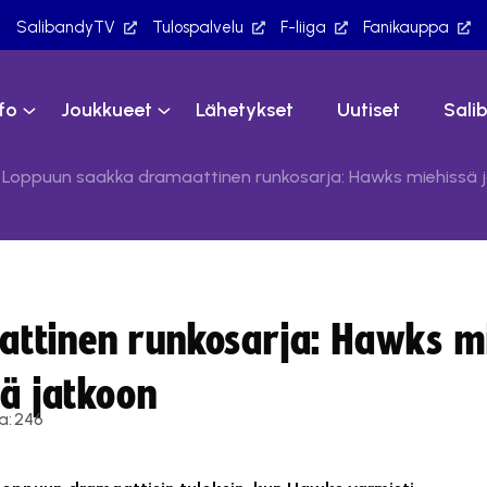
SalibandyTV
Tulospalvelu
F-liiga
Fanikauppa
nfo
Joukkueet
Lähetykset
Uutiset
Sali
Loppuun saakka dramaattinen runkosarja: Hawks miehissä ja
ttinen runkosarja: Hawks mi
nä jatkoon
a:
246