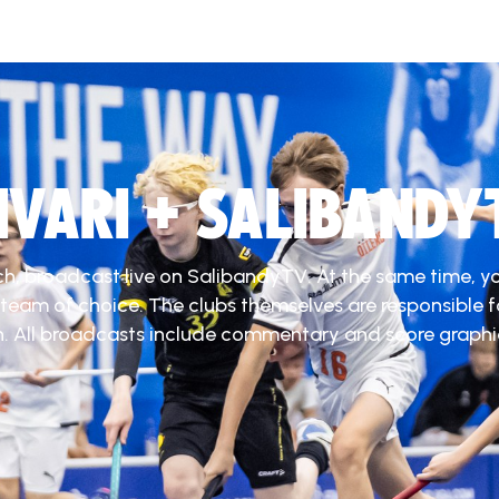
DIVARI + SALIBANDY
ch, broadcast live on SalibandyTV. At the same time, y
 team of choice. The clubs themselves are responsible f
. All broadcasts include commentary and score graphi