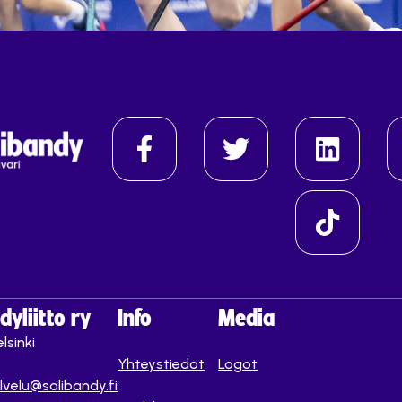
yliitto ry
Info
Media
lsinki
Yhteystiedot
Logot
lvelu@salibandy.fi