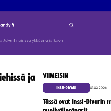
bandy.fi
 Jokerit naisissa ykkösinä jatkoon
VIIMEISIN
ehissä ja
01.03.2026
INSSI-DIVARI
Tässä ovat Inssi-Divarin 
puolivälieräparit