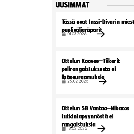
UUSIMMAT
Tässä ovat Inssi-Divarin mies
puolivälieräparit
01.03.2026
Ottelun Koovee–Tiikerit
pelirangaistuksesta ei
lisäseuraamuksia
25.02.2026
Ottelun SB Vantaa–Nibacos
tutkintapyynnöstä ei
rangaistuksia
18.02.2026