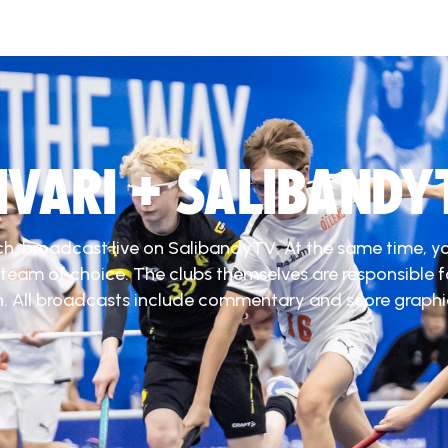
DIVARI + SALIBANDY
ch, broadcast live on SalibandyTV. At the same time, y
 team of choice. The clubs themselves are responsible f
. All broadcasts include commentary and score graphi