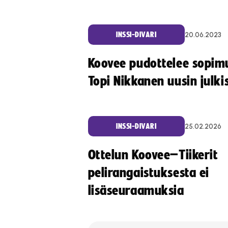
20.06.2023
INSSI-DIVARI
Koovee pudottelee sopim
Topi Nikkanen uusin julki
25.02.2026
INSSI-DIVARI
Ottelun Koovee–Tiikerit
pelirangaistuksesta ei
lisäseuraamuksia