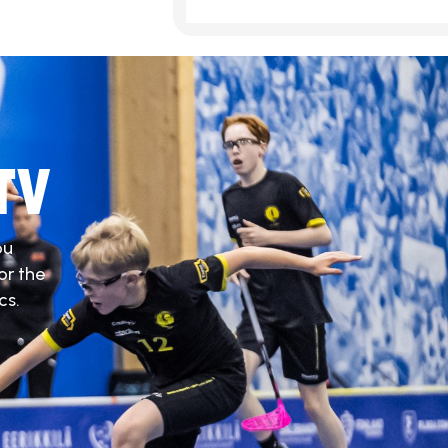
TV
ou
or the
cs.