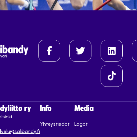
yliitto ry
Info
Media
lsinki
Yhteystiedot
Logot
lvelu@salibandy.fi