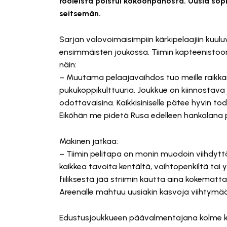
rooleista poistui kokoonpanosta. Uusia sop
seitsemän.
Sarjan valovoimaisimpiin kärkipelaajiin kuul
ensimmäisten joukossa. Tiimin kapteenisto
näin:
– Muutama pelaajavaihdos tuo meille raikkait
pukukoppikulttuuria. Joukkue on kiinnostava 
odottavaisina. Kaikkisiniselle pätee hyvin to
Eiköhän me pidetä Rusa edelleen hankalana pa
Mäkinen jatkaa:
– Tiimin pelitapa on monin muodoin viihdyt
kaikkea tavoita kentältä, vaihtopenkiltä tai 
fiiliksestä jää striimin kautta aina kokemat
Areenalle mahtuu uusiakin kasvoja viihtymää
Edustusjoukkueen päävalmentajana kolme k