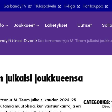
SalibandyTV
Tulospalvelu
F-liiga
Fanikauppa
nfo
Joukkueet
Lähetykset
Uutiset
Sali
ndy.fi
Inssi-Divari
Kestomenestyjä M-Team julkaisi joukk
 julkaisi joukkueensa
voittanut M-Team julkaisi kauden 2024-25
Inssi
CATEGORIES:
utamia muutoksia, kun vastuunkantajia eri
Divar