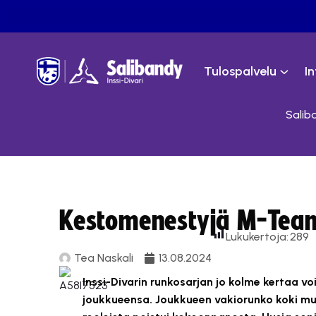
Tulospalvelu
I
Saliba
Kestomenestyjä M-Team
Lukukertoja:
289
Tea Naskali
13.08.2024
Inssi-Divarin runkosarjan jo kolme kertaa 
joukkueensa. Joukkueen vakiorunko koki mu