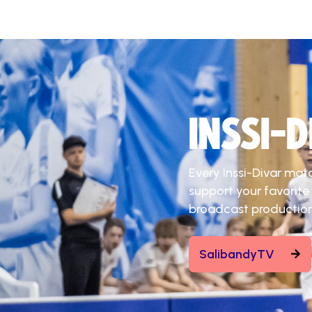
INSSI-
Every Inssi-Divar mat
support your favorite
broadcast production
SalibandyTV