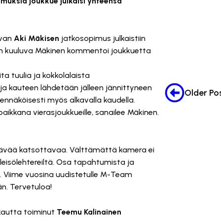
imuksia joukkue julkaisi yhteensä
uvan
Aki Mäkisen
jatkosopimus julkaistiin
on kuuluva Mäkinen kommentoi joukkuetta
a tuulia ja kokkolalaista
ja kauteen lähdetään jälleen jännittyneen
Older Po
dennäköisesti myös alkavalla kaudella.
ikkana vierasjoukkueille, sanailee Mäkinen.
tävää katsottavaa. Välttämättä kamera ei
yleisölehtereiltä. Osa tapahtumista ja
ta. Viime vuosina uudistetulle M-Team
n. Tervetuloa!
autta toiminut
Teemu Kalinainen