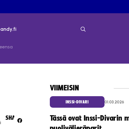
bandy.fi
ueensa
VIIMEISIN
01.03.2026
INSSI-DIVARI
-
Tässä ovat Inssi-Divarin 
SHARE:
i
puolivälieräparit