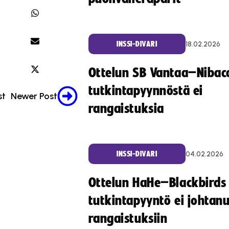
18.02.2026
INSSI-DIVARI
Ottelun SB Vantaa–Nibac
tutkintapyynnöstä ei
st
Newer Post
rangaistuksia
04.02.2026
INSSI-DIVARI
Ottelun HaHe–Blackbirds
tutkintapyyntö ei johtan
rangaistuksiin