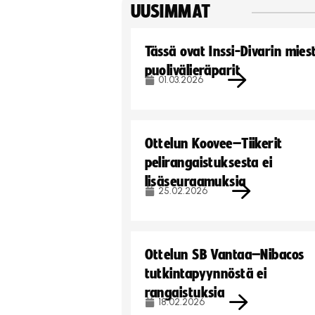
UUSIMMAT
Tässä ovat Inssi-Divarin mies
puolivälieräparit
01.03.2026
Ottelun Koovee–Tiikerit
pelirangaistuksesta ei
lisäseuraamuksia
25.02.2026
Ottelun SB Vantaa–Nibacos
tutkintapyynnöstä ei
rangaistuksia
18.02.2026