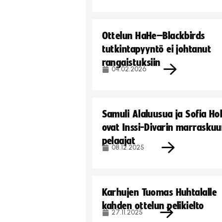
Ottelun HaHe–Blackbirds
tutkintapyyntö ei johtanut
rangaistuksiin
04.02.2026
Samuli Alaluusua ja Sofia Ho
ovat Inssi-Divarin marrasku
pelaajat
08.12.2025
Karhujen Tuomas Huhtalalle
kahden ottelun pelikielto
27.11.2025