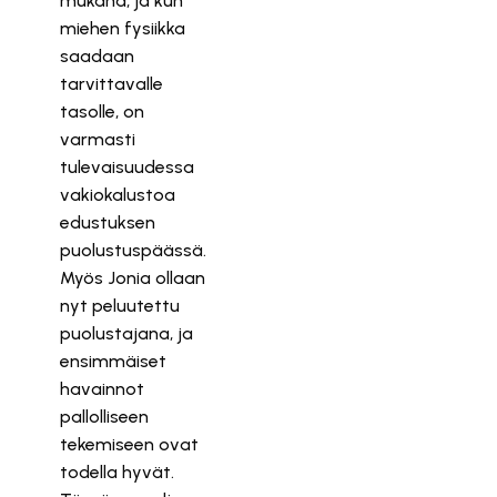
mukana, ja kun
miehen fysiikka
saadaan
tarvittavalle
tasolle, on
varmasti
tulevaisuudessa
vakiokalustoa
edustuksen
puolustuspäässä.
Myös Jonia ollaan
nyt peluutettu
puolustajana, ja
ensimmäiset
havainnot
pallolliseen
tekemiseen ovat
todella hyvät.