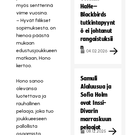
myös sentterinä
HaHe–
viime vuosina.
Blackbirds
– Hyvät fiilikset
tutkintapyynt
sopimuksesta, on
ö ei johtanut
hienoa päästä
rangaistuksii
mukaan
n
edustusjoukkueen
04.02.2026
matkaan, Hono
kertoo.
Samuli
Hono sanoo
Alaluusua ja
olevansa
Sofia Holm
luotettava ja
ovat Inssi-
rauhallinen
Divarin
pelaaja, joka tuo
joukkueeseen
marraskuun
pallollista
pelaajat
08.12.2025
osaamista,