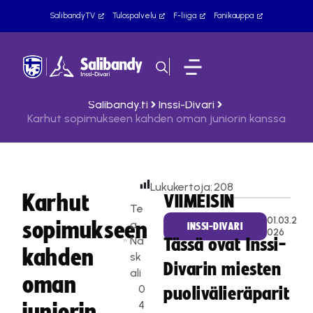
SalibandyTV
Tulospalvelu
F-liiga
Fanikauppa
Salibandy.fi
Inssi-Divari
Karhut sopimukseen kahden oman juniorin kanssa
Lukukertoja:
208
Karhut
VIIMEISIN
Te
01.03.2
sopimukseen
a
INSSI-DIVARI
026
Na
Tässä ovat Inssi-
kahden
sk
Divarin miesten
ali
oman
0
puolivälieräparit
4
juniorin