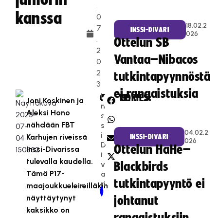
.
kanssa
0
18.02.2
7
INSSI-DIVARI
026
.
Ottelun SB
2
Vantaa–Nibacos
0
2
tutkintapyynnöstä
3
ei rangaistuksia
I
CATEGORIES:
SHARE:
Joni Koskinen ja
n
Aleksi Hono
s
nähdään FBT
s
04.02.2
i-
Karhujen riveissä
INSSI-DIVARI
026
D
Ottelun HaHe–
Inssi-Divarissa
i
tulevalla kaudella.
v
Blackbirds
Tämä P17-
a
tutkintapyyntö ei
ri
maajoukkueleireilläkin
Newer Post
Older Post
näyttäytynyt
johtanut
kaksikko on