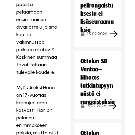
päästä
pelirangaistu
pelaamaan
ksesta ei
ensimmäinen
lisäseuraamu
divariottelu ja sitä
ksia
25.02.2026
kautta
vakiinnuttaa
paikkaa miehissä,
Koskinen summaa
Ottelun SB
tavoitteitaan
Vantaa–
tulevalle kaudelle.
Nibacos
tutkintapyyn
Myös Aleksi Hono
nöstä ei
on 17-vuotias
rangaistuksia
Karhujen oma
18.02.2026
kasvatti. Hän on
pelannut
enimmäkseen
pakkia, mutta ollut
Ottelun