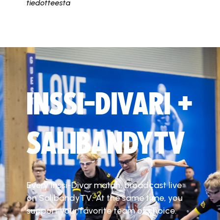
tiedotteesta
INSSI-DIVARI +
SALIBANDYTV
Every Inssi-Divar match, broadcast live
on SalibandyTV. At the same time, you
support your favorite team of choice.