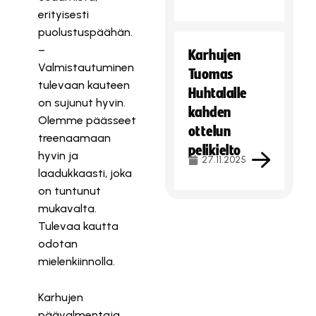
erityisesti
puolustuspäähän.
–
Karhujen
Valmistautuminen
Tuomas
tulevaan kauteen
Huhtalalle
on sujunut hyvin.
kahden
Olemme päässeet
ottelun
treenaamaan
pelikielto
hyvin ja
27.11.2025
laadukkaasti, joka
on tuntunut
mukavalta.
Tulevaa kautta
odotan
mielenkiinnolla.
Karhujen
päävalmentaja