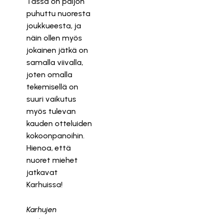
Tässä on paljon
puhuttu nuoresta
joukkueesta, ja
näin ollen myös
jokainen jätkä on
samalla viivalla,
joten omalla
tekemisellä on
suuri vaikutus
myös tulevan
kauden otteluiden
kokoonpanoihin.
Hienoa, että
nuoret miehet
jatkavat
Karhuissa!
Karhujen