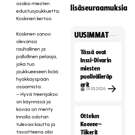
osaksi miesten
lisäseuraamuksia
edustusjoukkuetta,
Koskinen kertoo.
Koskinen sanoo
UUSIMMAT
olevansa
rauhallinen ja
Tässä ovat
pallollinen pelaaja,
Inssi-Divarin
joka tuo
miesten
joukkueeseen lisää
puolivälieräp
hyökkäyspään
arit
osaamista.
01.03.2026
– Hyvä treenijakso
on käynnissä ja
kovaa on menty.
Ottelun
Innolla odotan
Koovee–
tulevaa kautta ja
tavoitteena olisi
Tiikerit