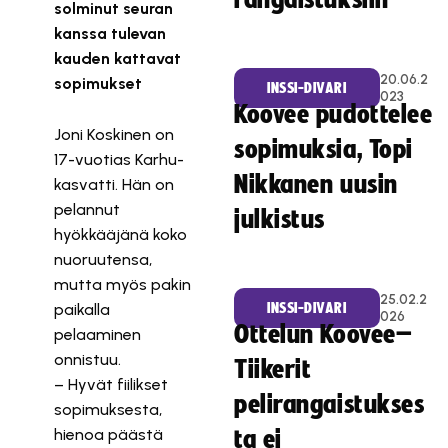
rangaistuksiin
solminut seuran
kanssa tulevan
kauden kattavat
20.06.2
sopimukset
INSSI-DIVARI
023
Koovee pudottelee
Joni Koskinen on
sopimuksia, Topi
17-vuotias Karhu-
Nikkanen uusin
kasvatti. Hän on
pelannut
julkistus
hyökkääjänä koko
nuoruutensa,
mutta myös pakin
25.02.2
paikalla
INSSI-DIVARI
026
Ottelun Koovee–
pelaaminen
onnistuu.
Tiikerit
– Hyvät fiilikset
pelirangaistukses
sopimuksesta,
hienoa päästä
ta ei