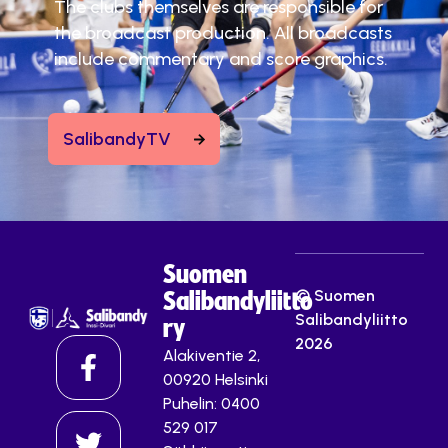
The clubs themselves are responsible for
the broadcast production. All broadcasts
include commentary and score graphics.
SalibandyTV
Suomen
© Suomen
Salibandyliitto
Salibandyliitto
ry
2026
Alakiventie 2,
00920 Helsinki
Puhelin: 0400
529 017