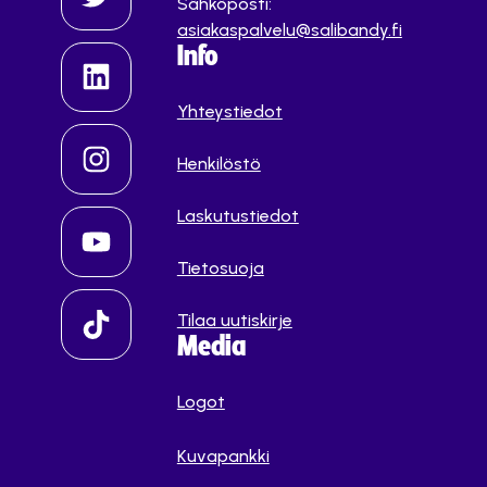
Sähköposti:
asiakaspalvelu@salibandy.fi
Info
Yhteystiedot
Henkilöstö
Laskutustiedot
Tietosuoja
Tilaa uutiskirje
Media
Logot
Kuvapankki