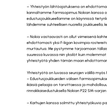
– Yhteistyön lähtöajatuksena on ehdottoma
kannaltamme farmisopimus Nokian kanssa on t
edustusjoukkueellamme on käynnissä tietynl
lähdemme suhteellisen nuorella joukkueella, 
– Nokia vastaavasti on ollut viimeisenä kahte
ehdottomasti yksi F-liigan kovimpia rostereit
murtautua. Me pystymme tarjoamaan tällaisill
suuressa kuvassa niin yksilöt kuin molemma
yhteistyötä yhden tämän maan ehdottoman k
Yhteistyötä on luvassa seurojen välillä myös 
– Edustusjoukkueiden välisen farmisopimukse
ikäisiä pelaajia on tarvittaessa ja mahdolli
rinnakkaisedustuksella Nokian P22 SM-sarjan p
– Karhujen kanssa solmittu yhteistyökuvio p