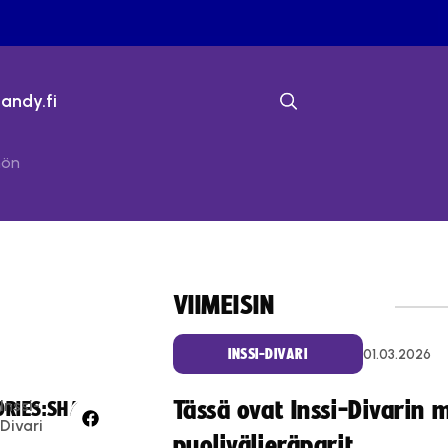
bandy.fi
hön
VIIMEISIN
01.03.2026
INSSI-DIVARI
Inssi-
Tässä ovat Inssi-Divarin 
RIES:
SHARE:
Divari
puolivälieräparit