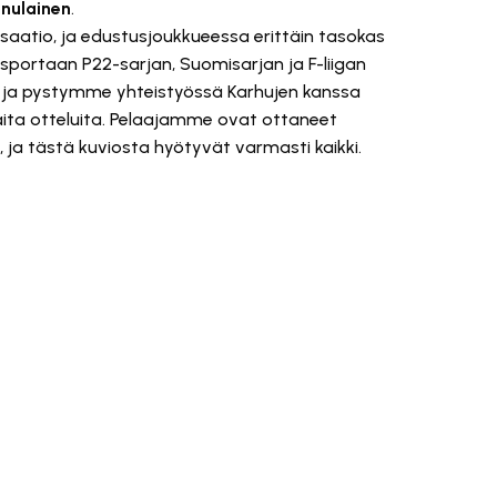
inulainen
.
saatio, ja edustusjoukkueessa erittäin tasokas
portaan P22-sarjan, Suomisarjan ja F-liigan
rja, ja pystymme yhteistyössä Karhujen kanssa
ta otteluita. Pelaajamme ovat ottaneet
, ja tästä kuviosta hyötyvät varmasti kaikki.