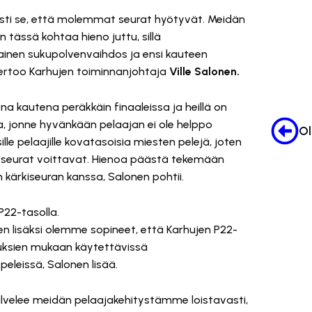
sti se, että molemmat seurat hyötyvät. Meidän
ässä kohtaa hieno juttu, sillä
ainen sukupolvenvaihdos ja ensi kauteen
kertoo Karhujen toiminnanjohtaja
Ville Salonen.
na kautena peräkkäin finaaleissa ja heillä on
a, jonne hyvänkään pelaajan ei ole helppo
e pelaajille kovatasoisia miesten pelejä, joten
t seurat voittavat. Hienoa päästä tekemään
ärkiseuran kanssa, Salonen pohtii.
P22-tasolla.
n lisäksi olemme sopineet, että Karhujen P22-
suuksien mukaan käytettävissä
eleissä, Salonen lisää.
alvelee meidän pelaajakehitystämme loistavasti,