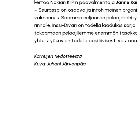
kertoo Nokian KrP:n päävalmentaja
Janne Ka
– Seurassa on osaava ja intohimoinen organi
valmennus. Saamme neljännen pelaajakehitys
rinnalle. Inssi-Divari on todella laadukas sa
takaamaan pelaajillemme enemmän tasokkai
yhteistyökuvion todella positiivisesti vastaan
Karhujen tiedotteesta
Kuva: Juhani Järvenpää