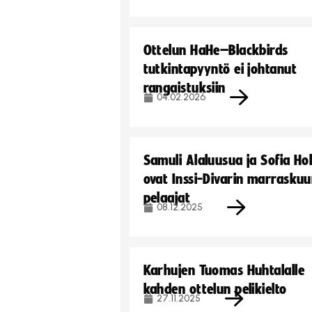
Ottelun HaHe–Blackbirds
tutkintapyyntö ei johtanut
rangaistuksiin
04.02.2026
Samuli Alaluusua ja Sofia Ho
ovat Inssi-Divarin marrasku
pelaajat
08.12.2025
Karhujen Tuomas Huhtalalle
kahden ottelun pelikielto
27.11.2025