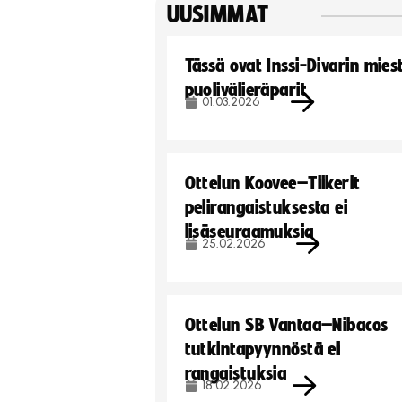
UUSIMMAT
Tässä ovat Inssi-Divarin mies
puolivälieräparit
01.03.2026
Ottelun Koovee–Tiikerit
pelirangaistuksesta ei
lisäseuraamuksia
25.02.2026
Ottelun SB Vantaa–Nibacos
tutkintapyynnöstä ei
rangaistuksia
18.02.2026