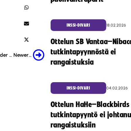
18.02.2026
INSSI-DIVARI
Ottelun SB Vantaa–Nibac
tutkintapyynnöstä ei
Older Post
Newer Post
rangaistuksia
04.02.2026
INSSI-DIVARI
Ottelun HaHe–Blackbirds
tutkintapyyntö ei johtan
rangaistuksiin