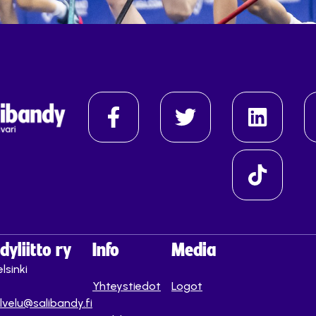
yliitto ry
Info
Media
lsinki
Yhteystiedot
Logot
lvelu@salibandy.fi