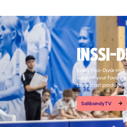
INSSI-
Every Inssi-Divar mat
support your favorite
broadcast production
SalibandyTV