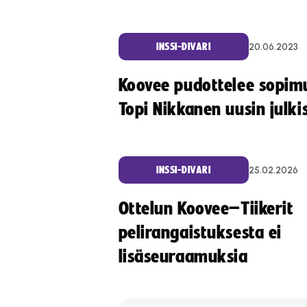
20.06.2023
INSSI-DIVARI
Koovee pudottelee sopim
Topi Nikkanen uusin julki
25.02.2026
INSSI-DIVARI
Ottelun Koovee–Tiikerit
pelirangaistuksesta ei
lisäseuraamuksia