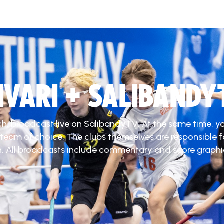
DIVARI + SALIBANDY
ch, broadcast live on SalibandyTV. At the same time, y
 team of choice. The clubs themselves are responsible f
. All broadcasts include commentary and score graphi