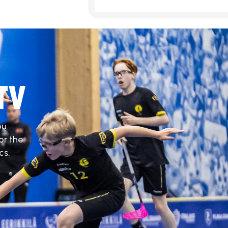
TV
ou
or the
cs.