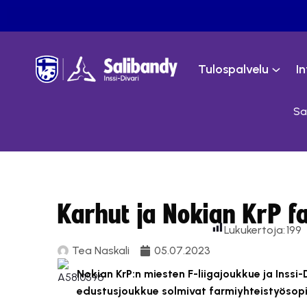
Tulospalvelu
I
Sa
Karhut ja Nokian KrP f
Lukukertoja:
199
Tea Naskali
05.07.2023
Nokian KrP:n miesten F-liigajoukkue ja Inssi
edustusjoukkue solmivat farmiyhteistyöso