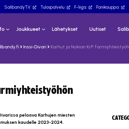
SalibandyTV
Tulospalvelu
F-liiga
Fanikauppa
nfo
Joukkueet
Lähetykset
Uutiset
Sali
libandy.fi
Inssi-Divari
Karhut ja Nokian KrP farmiyhteistyö
armiyhteistyöhön
-Divarissa pelaava Karhujen miesten
CATEGO
pimuksen kaudelle 2023-2024.