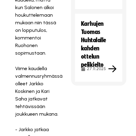
kun Salonen alkoi
houkuttelemaan
mukaan niin tässä
Karhujen
on lopputulos,
Tuomas
kommentoi
Huhtalalle
Ruohonen
kahden
sopimustaan.
ottelun
pelikielto
Viime kaudella
27.11.2025
valmennusryhmässä
olleet Jarkko
Koskinen ja Kari
Saha jatkavat
tehtävissään
joukkueen mukana.
- Jarkko jatkaa