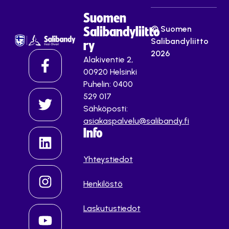
Suomen
© Suomen
Salibandyliitto
Salibandyliitto
ry
2026
Alakiventie 2,
00920 Helsinki
Puhelin: 0400
529 017
Sähköposti:
asiakaspalvelu@salibandy.fi
Info
Yhteystiedot
Henkilöstö
Laskutustiedot