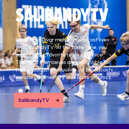
SALIBANDYTV
Every Inssi-Divar match, broadcast live
on SalibandyTV. At the same time, you
support your favorite team of choice.
The clubs themselves are responsible for
the broadcast production. All broadcasts
include commentary and score graphics.
SalibandyTV