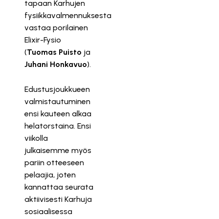
tapaan Karhujen
fysiikkavalmennuksesta
vastaa porilainen
Elixir-Fysio
(
Tuomas Puisto
ja
Juhani Honkavuo
).
Edustusjoukkueen
valmistautuminen
ensi kauteen alkaa
helatorstaina. Ensi
viikolla
julkaisemme myös
pariin otteeseen
pelaajia, joten
kannattaa seurata
aktiivisesti Karhuja
sosiaalisessa