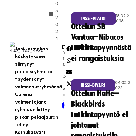
0
5.
18.02.2
2
INSSI-DIVARI
026
0
Ottelun SB
2
Vantaa–Nibacos
4
I
CATEGORIES:
SHARE:
tutkintapyynnöstä
Jani Jormakan
n
käskytykseen
ei rangaistuksia
s
siirtynyt
s
i-
porilaisryhmä on
D
täydentänyt
i
04.02.2
INSSI-DIVARI
valmennusryhmänsä.
026
v
Ottelun HaHe–
Uutena
a
ri
valmentajana
Blackbirds
Newer Post
Older Post
ryhmään liittyy
tutkintapyyntö ei
pitkän pelaajauran
johtanut
tehnyt
Karhukasvatti