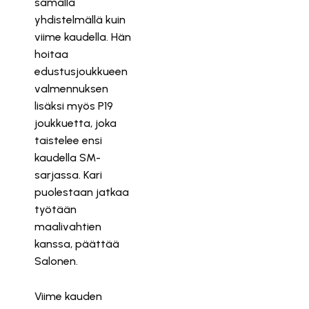
samalla
yhdistelmällä kuin
viime kaudella. Hän
hoitaa
edustusjoukkueen
valmennuksen
lisäksi myös P19
joukkuetta, joka
taistelee ensi
kaudella SM-
sarjassa. Kari
puolestaan jatkaa
työtään
maalivahtien
kanssa, päättää
Salonen.
Viime kauden