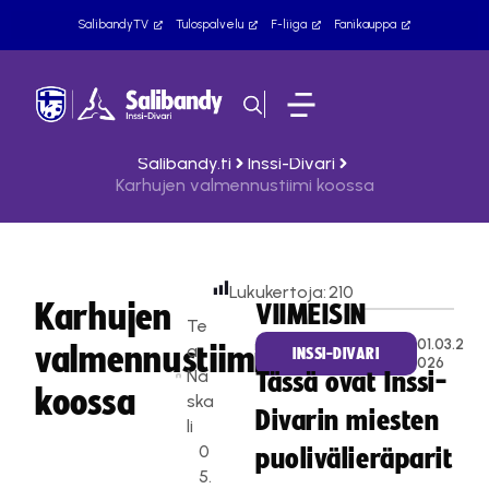
SalibandyTV
Tulospalvelu
F-liiga
Fanikauppa
Salibandy.fi
Inssi-Divari
Karhujen valmennustiimi koossa
Lukukertoja:
210
Karhujen
VIIMEISIN
Te
01.03.2
valmennustiimi
a
INSSI-DIVARI
026
Na
Tässä ovat Inssi-
koossa
ska
Divarin miesten
li
0
puolivälieräparit
5.