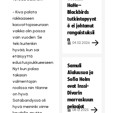
HaHe–
Blackbirds
- Kiva palata
rakkaaseen
tutkintapyynt
kasvattajaseuraan
ö ei johtanut
vaikka olin poissa
rangaistuksii
vain vuoden. Se
n
04.02.2026
teki kuitenkin
hyvää, kun sai
etäisyyttä
edustusjoukkueeseen.
Samuli
Nyt kun palaa
Alaluusua ja
takaisin
Sofia Holm
valmentajan
ovat Inssi-
roolissa niin tilanne
Divarin
on hyvä.
marraskuun
Satabandyssä oli
pelaajat
hyvä meininki viime
08.12.2025
kaudella, mutta