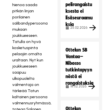
pelirangaistu
hienoa saada
ksesta ei
pitkän linjan
porilainen
lisäseuraamu
salibandypersoona
ksia
25.02.2026
mukaan
joukkueeseen.
Tatulla on hyvä
kosketuspinta
Ottelun SB
pelaajiin omalta
Vantaa–
uraltaan. Nyt kun
Nibacos
joukkueeseen
tutkintapyyn
saapuu
nöstä ei
ulkopuolelta
rangaistuksia
valmentaja on
18.02.2026
tärkeää Tatun
kaltainen persoona
valmennusryhmässä,
Ottelun
toteaa Salonen.