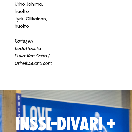
Urho Johima,
huolto
Jyrki Ollikainen,
huolto
Karhujen
tiedotteesta
Kuva: Kari Saha /
UrheiluSuomi.com
INSSI-DIVARI +