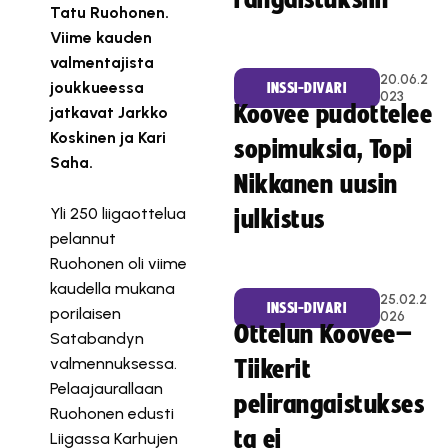
rangaistuksiin
Tatu Ruohonen.
Viime kauden
valmentajista
20.06.2
joukkueessa
INSSI-DIVARI
023
Koovee pudottelee
jatkavat Jarkko
Koskinen ja Kari
sopimuksia, Topi
Saha.
Nikkanen uusin
Yli 250 liigaottelua
julkistus
pelannut
Ruohonen oli viime
kaudella mukana
25.02.2
INSSI-DIVARI
porilaisen
026
Ottelun Koovee–
Satabandyn
valmennuksessa.
Tiikerit
Pelaajaurallaan
pelirangaistukses
Ruohonen edusti
ta ei
Liigassa Karhujen