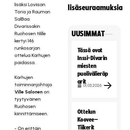
lisäksi Loviisan
lisäseuraamuksia
Toria ja Rauman
SalBaa.
Divarissakin
UUSIMMAT
Ruohosen tilille
kertyi 146
runkosarjan
Tässä ovat
ottelua Karhujen
Inssi-Divarin
paidassa.
miesten
puolivälieräp
Karhujen
arit
toiminnanjohtaja
01.03.2026
Ville Salonen
on
tyytyväinen
Ruohosen
Ottelun
kiinnittämiseen.
Koovee–
Tiikerit
- On erittäin