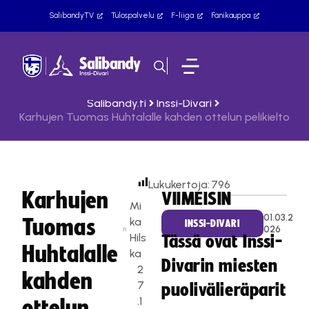
SalibandyTV
Tulospalvelu
F-liiga
Fanikauppa
Salibandy.fi
Inssi-Divari
Karhujen Tuomas Huhtalalle kahden ottelun pelikielto
Lukukertoja:
796
Karhujen
VIIMEISIN
Mi
01.03.2
Tuomas
ka
INSSI-DIVARI
026
Hils
Tässä ovat Inssi-
Huhtalalle
ka
Divarin miesten
2
kahden
7
puolivälieräparit
.1
ottelun