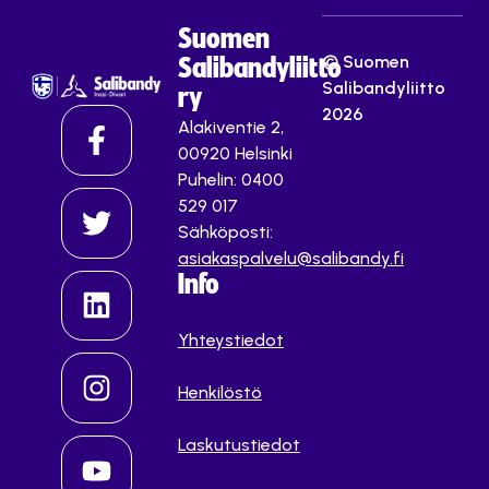
Suomen
© Suomen
Salibandyliitto
Salibandyliitto
ry
2026
Alakiventie 2,
00920 Helsinki
Puhelin: 0400
529 017
Sähköposti:
asiakaspalvelu@salibandy.fi
Info
Yhteystiedot
Henkilöstö
Laskutustiedot