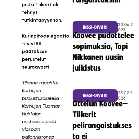
rangaistuksiin
josta Tiikerit oli
tehnyt
tutkintapyynnön.
20.06.2
INSSI-DIVARI
023
Koovee pudottelee
Kurinpitodelegaatio
tiivistää
sopimuksia, Topi
päätöksen
Nikkanen uusin
perustelut
seuraavasti:
julkistus
Tilanne tapahtuu
Karhujen
25.02.2
INSSI-DIVARI
puolustusalueella
026
Ottelun Koovee–
Karhujen Tuomas
Tiikerit
Huhtalan
nostaessa peliä
pelirangaistukses
ylöspäin
ta ei
pallonriistonsa