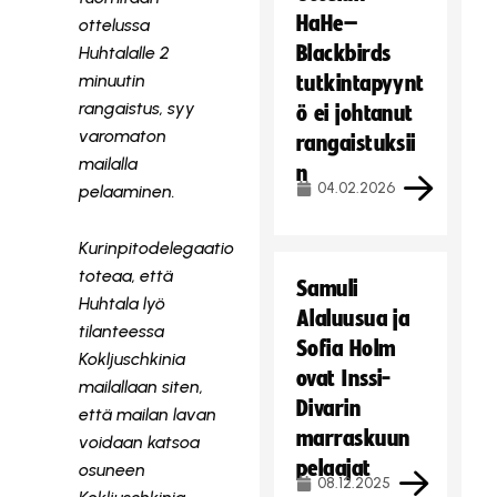
HaHe–
ottelussa
Blackbirds
Huhtalalle 2
minuutin
tutkintapyynt
rangaistus, syy
ö ei johtanut
varomaton
rangaistuksii
mailalla
n
04.02.2026
pelaaminen.
Kurinpitodelegaatio
toteaa, että
Samuli
Huhtala lyö
Alaluusua ja
tilanteessa
Sofia Holm
Kokljuschkinia
ovat Inssi-
mailallaan siten,
Divarin
että mailan lavan
marraskuun
voidaan katsoa
pelaajat
osuneen
08.12.2025