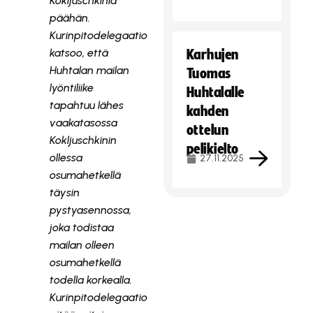
Kokljuschkinia
päähän.
Kurinpitodelegaatio
katsoo, että
Karhujen
Huhtalan mailan
Tuomas
lyöntiliike
Huhtalalle
tapahtuu lähes
kahden
vaakatasossa
ottelun
Kokljuschkinin
pelikielto
ollessa
27.11.2025
osumahetkellä
täysin
pystyasennossa,
joka todistaa
mailan olleen
osumahetkellä
todella korkealla.
Kurinpitodelegaatio