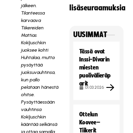
jälkeen.
lisäseuraamuksia
Tilanteessa
karvaava
Tiikereiden
UUSIMMAT
Mattias
Kokljuschkin
juoksee kohti
Tässä ovat
Huhtalaa, mutta
Inssi-Divarin
pysäyttää
miesten
juoksuvauhtinsa,
puolivälieräp
kun pallo
arit
pelataan hänestä
01.03.2026
ohitse.
Pysäyttäessään
vauhtinsa
Ottelun
Kokljuschkin
Koovee–
kääntää selkänsä
Tiikerit
ja ottaa samalla