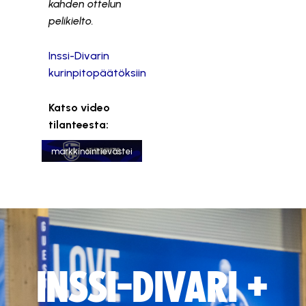
kahden ottelun
pelikielto.
Inssi-Divarin
kurinpitopäätöksiin
Tämä sisältö on
Katso video
estetty, koska se
tilanteesta:
vaatii
markkinointievästei
tä.
Hyväksy markkinointievästeet
INSSI-DIVARI +