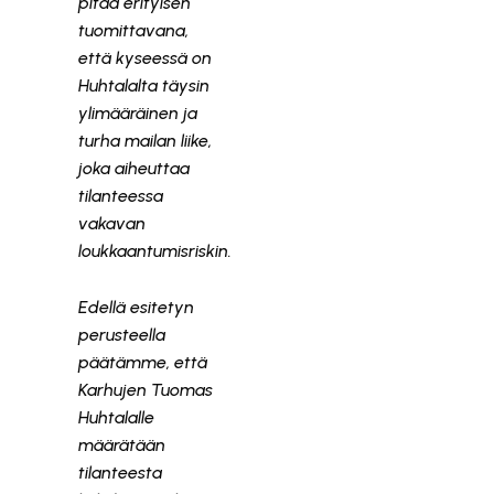
pitää erityisen
tuomittavana,
että kyseessä on
Huhtalalta täysin
ylimääräinen ja
turha mailan liike,
joka aiheuttaa
tilanteessa
vakavan
loukkaantumisriskin.
Edellä esitetyn
perusteella
päätämme, että
Karhujen Tuomas
Huhtalalle
määrätään
tilanteesta