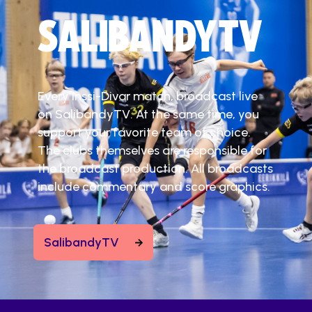
SALIBANDYTV
Every Inssi-Divar match, broadcast live
on SalibandyTV. At the same time, you
support your favorite team of choice.
The clubs themselves are responsible for
the broadcast production. All broadcasts
include commentary and score graphics.
SalibandyTV