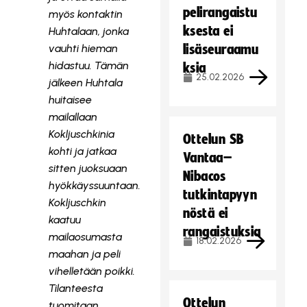
pelirangaistu
myös kontaktin
ksesta ei
Huhtalaan, jonka
vauhti hieman
lisäseuraamu
hidastuu. Tämän
ksia
25.02.2026
jälkeen Huhtala
huitaisee
mailallaan
Kokljuschkinia
Ottelun SB
kohti ja jatkaa
Vantaa–
sitten juoksuaan
Nibacos
hyökkäyssuuntaan.
tutkintapyyn
Kokljuschkin
nöstä ei
kaatuu
rangaistuksia
mailaosumasta
18.02.2026
maahan ja peli
vihelletään poikki.
Tilanteesta
Ottelun
tuomitaan