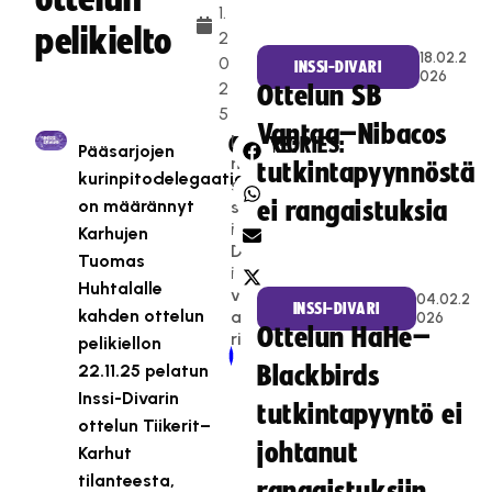
1.
pelikielto
2
18.02.2
0
INSSI-DIVARI
026
2
Ottelun SB
5
Vantaa–Nibacos
I
CATEGORIES:
SHARE:
Pääsarjojen
n
tutkintapyynnöstä
kurinpitodelegaatio
s
on määrännyt
s
ei rangaistuksia
i-
Karhujen
D
Tuomas
i
Huhtalalle
v
04.02.2
INSSI-DIVARI
kahden ottelun
a
026
Ottelun HaHe–
ri
pelikiellon
Newer Post
Older Post
22.11.25 pelatun
Blackbirds
Inssi-Divarin
tutkintapyyntö ei
ottelun Tiikerit–
johtanut
Karhut
tilanteesta,