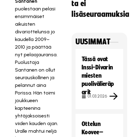
Santanen
ta ei
puolestaan pelasi
lisäseuraamuksia
ensimmäiset
aikuisten
divariottelunsa jo
kaudella 2009–
UUSIMMAT
2010 ja päättää
nyt pelaajauransa.
Tässä ovat
Puolustaja
Inssi-Divarin
Santanen on ollut
miesten
seurauskollinen ja
puolivälieräp
pelannut aina
arit
Porissa. Hän toimi
01.03.2026
joukkueen
kapteenina
yhtäjaksoisesti
viiden kauden ajan.
Ottelun
Uralle mahtui neljä
Koovee–