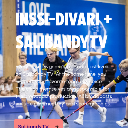
INSSI-DIVARI +
SALIBANDYTV
Every Inssi-Divar match, broadcast live
on SalibandyTV. At the same time, you
support your favorite team of choice.
The clubs themselves are responsible for
the broadcast production. All broadcasts
include commentary and score graphics.
SalibandyTV