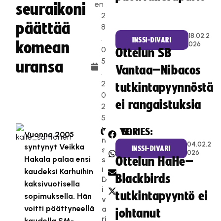
en
seuraikoni
2
päättää
8
18.02.2
.
INSSI-DIVARI
komean
026
0
Ottelun SB
5
uransa
Vantaa–Nibacos
.
2
tutkintapyynnöstä
0
ei rangaistuksia
2
5
I
CATEGORIES:
SHARE:
Vuonna 2005
n
04.02.2
syntynyt Veikka
INSSI-DIVARI
s
026
Hakala palaa ensi
s
Ottelun HaHe–
i-
kaudeksi Karhuihin
Blackbirds
D
kaksivuotisella
i
tutkintapyyntö ei
sopimuksella. Hän
v
voitti päättyneellä
a
johtanut
ri
kaudella SM-