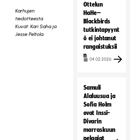
Ottelun
Karhujen
HaHe–
tiedotteesta
Blackbirds
Kuvat: Kari Saha ja
tutkintapyynt
Jesse Peltola
ö ei johtanut
rangaistuksii
n
04.02.2026
Samuli
Alaluusua ja
Sofia Holm
ovat Inssi-
Divarin
marraskuun
pelaajat