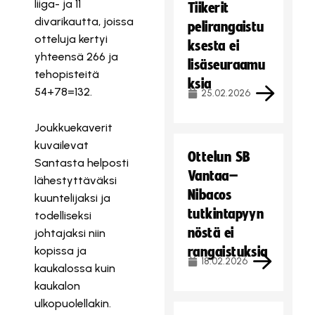
liiga- ja 11
Tiikerit
divarikautta, joissa
pelirangaistu
otteluja kertyi
ksesta ei
yhteensä 266 ja
lisäseuraamu
tehopisteitä
ksia
54+78=132.
25.02.2026
Joukkuekaverit
kuvailevat
Ottelun SB
Santasta helposti
Vantaa–
lähestyttäväksi
Nibacos
kuuntelijaksi ja
tutkintapyyn
todelliseksi
nöstä ei
johtajaksi niin
kopissa ja
rangaistuksia
18.02.2026
kaukalossa kuin
kaukalon
ulkopuolellakin.