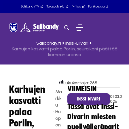
SalibandyTV
Tulospalvelu
F-liiga
Fanikauppa
Salibandy.fi
Inssi-Divari
Karhujen kasvatti palaa Poriin, seuraikoni päättää
komean uransa
Lukukertoja:
265
Karhujen
VIIMEISIN
Ma
01.03.2
kasvatti
rkk
INSSI-DIVARI
026
u
Tässä ovat Inssi-
palaa
Hu
Divarin miesten
op
Poriin,
on
puolivälieräparit