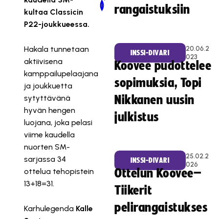
Newer Post
Older Post
rangaistuksiin
kultaa Classicin
P22-joukkueessa.
Hakala tunnetaan
20.06.2
INSSI-DIVARI
023
aktiivisena
Koovee pudottelee
kamppailupelaajana
sopimuksia, Topi
ja joukkuetta
sytyttävänä
Nikkanen uusin
hyvän hengen
julkistus
luojana, joka pelasi
viime kaudella
nuorten SM-
25.02.2
sarjassa 34
INSSI-DIVARI
026
ottelua tehopistein
Ottelun Koovee–
13+18=31.
Tiikerit
pelirangaistukses
Karhulegenda
Kalle