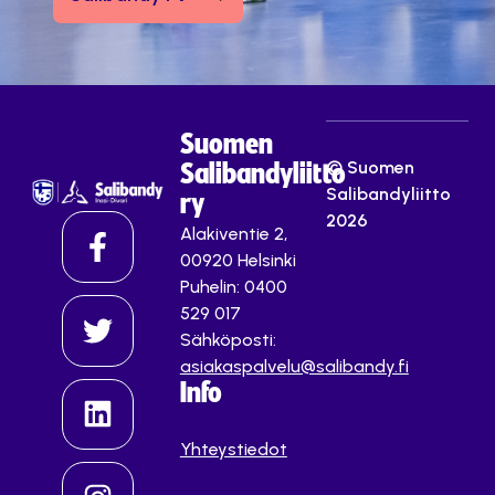
Suomen
© Suomen
Salibandyliitto
Salibandyliitto
ry
2026
Alakiventie 2,
00920 Helsinki
Puhelin: 0400
529 017
Sähköposti:
asiakaspalvelu@salibandy.fi
Info
Yhteystiedot