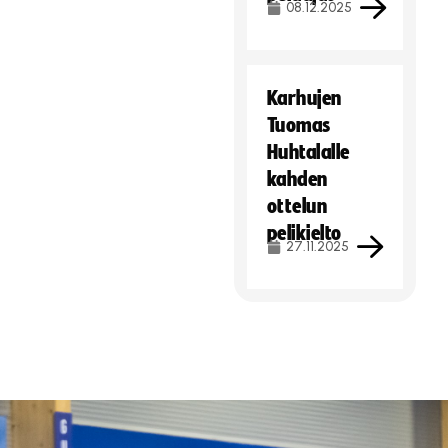
08.12.2025
Karhujen
Tuomas
Huhtalalle
kahden
ottelun
pelikielto
27.11.2025