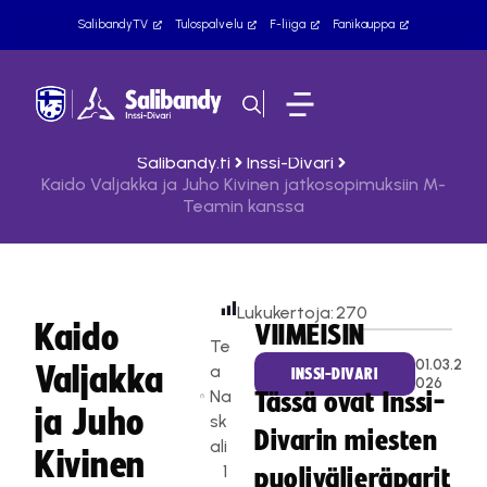
SalibandyTV
Tulospalvelu
F-liiga
Fanikauppa
Salibandy.fi
Inssi-Divari
Kaido Valjakka ja Juho Kivinen jatkosopimuksiin M-
Teamin kanssa
Lukukertoja:
270
Kaido
VIIMEISIN
Te
01.03.2
Valjakka
a
INSSI-DIVARI
026
Na
Tässä ovat Inssi-
ja Juho
sk
Divarin miesten
ali
Kivinen
1
puolivälieräparit