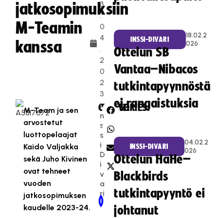
3
jatkosopimuksiin
.
M-Teamin
0
18.02.2
4
INSSI-DIVARI
kanssa
026
.
Ottelun SB
2
Vantaa–Nibacos
0
2
tutkintapyynnöstä
3
ei rangaistuksia
I
CATEGORIES:
SHARE:
M-Team ja sen
n
arvostetut
s
luottopelaajat
s
04.02.2
i-
Kaido Valjakka
INSSI-DIVARI
026
D
Ottelun HaHe–
sekä Juho Kivinen
i
ovat tehneet
v
Blackbirds
vuoden
a
tutkintapyyntö ei
ri
jatkosopimuksen
Newer Post
Older Post
kaudelle 2023-24.
johtanut