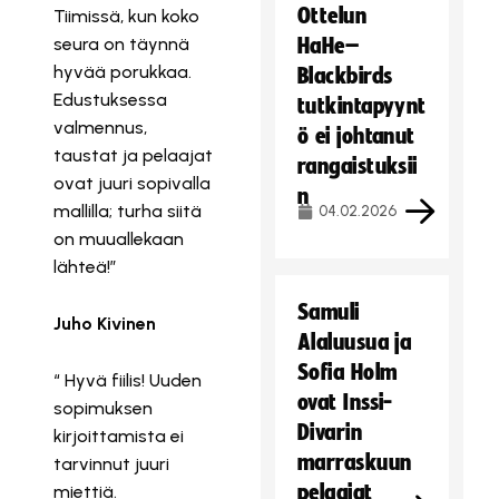
Ottelun
Tiimissä, kun koko
seura on täynnä
HaHe–
hyvää porukkaa.
Blackbirds
Edustuksessa
tutkintapyynt
valmennus,
ö ei johtanut
taustat ja pelaajat
rangaistuksii
ovat juuri sopivalla
n
mallilla; turha siitä
04.02.2026
on muuallekaan
lähteä!”
Samuli
Juho Kivinen
Alaluusua ja
Sofia Holm
“ Hyvä fiilis! Uuden
ovat Inssi-
sopimuksen
Divarin
kirjoittamista ei
marraskuun
tarvinnut juuri
pelaajat
miettiä.