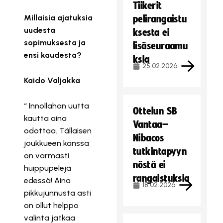
Tiikerit
Millaisia ajatuksia
pelirangaistu
uudesta
ksesta ei
sopimuksesta ja
lisäseuraamu
ensi kaudesta?
ksia
25.02.2026
Kaido Valjakka
“ Innollahan uutta
Ottelun SB
kautta aina
Vantaa–
odottaa. Tällaisen
Nibacos
joukkueen kanssa
tutkintapyyn
on varmasti
nöstä ei
huippupelejä
rangaistuksia
edessä! Aina
18.02.2026
pikkujunnusta asti
on ollut helppo
valinta jatkaa