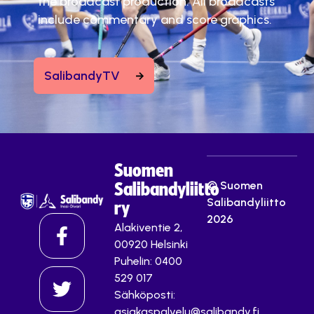
the broadcast production. All broadcasts
include commentary and score graphics.
SalibandyTV
Suomen
© Suomen
Salibandyliitto
Salibandyliitto
ry
2026
Alakiventie 2,
00920 Helsinki
Puhelin: 0400
529 017
Sähköposti:
asiakaspalvelu@salibandy.fi