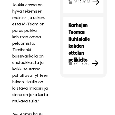
08.12.2025
Joukkueessa on
hyvä tekemisen
meininki ja uskon,
että M-Team on
Karhujen
paras paikka
Tuomas
kehittää omaa
Huhtalalle
pelaamista.
kahden
Tiimihenki
ottelun
bussivarikolla on
pelikielto
ensiluokkaista ja
27.11.2025
kaikki seurassa
puhaltavat yhteen
hiileen. Hallilla on
loistava ilmapiiri ja
sinne on joka kerta
mukava tulla.”
M-Teamin kausi