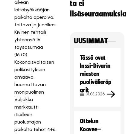
oikean
ta ei
laitahyökkääjän
lisäseuraamuksia
paikalta operoiva,
taitava ja juonikas
Kivinen tehtaili
yhteensä 16
UUSIMMAT
täysosumaa
(16+0).
Tässä ovat
Kokonaisvaltaisen
Inssi-Divarin
pelikäsityksen
miesten
omaava,
puolivälieräp
huomattavan
arit
monipuolinen
01.03.2026
Valjakka
merkkautti
itselleen
Ottelun
puolustajan
Koovee–
paikalta tehot 4+6.