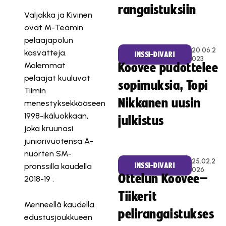
rangaistuksiin
Valjakka ja Kivinen
ovat M-Teamin
pelaajapolun
20.06.2
kasvatteja.
INSSI-DIVARI
023
Molemmat
Koovee pudottelee
pelaajat kuuluvat
sopimuksia, Topi
Tiimin
Nikkanen uusin
menestyksekkääseen
1998-ikäluokkaan,
julkistus
joka kruunasi
juniorivuotensa A-
nuorten SM-
25.02.2
pronssilla kaudella
INSSI-DIVARI
026
Ottelun Koovee–
2018-19 .
Tiikerit
Menneellä kaudella
pelirangaistukses
edustusjoukkueen