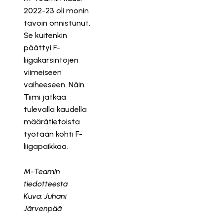
2022-23 oli monin
tavoin onnistunut.
Se kuitenkin
päättyi F-
liigakarsintojen
viimeiseen
vaiheeseen. Näin
Tiimi jatkaa
tulevalla kaudella
määrätietoista
työtään kohti F-
liigapaikkaa.
M-Teamin
tiedotteesta
Kuva: Juhani
Järvenpää