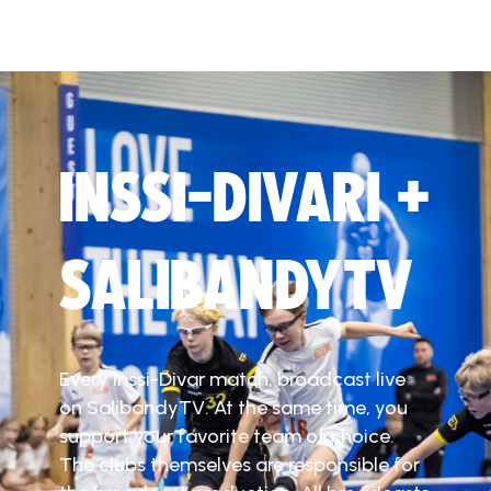
INSSI-DIVARI +
SALIBANDYTV
Every Inssi-Divar match, broadcast live
on SalibandyTV. At the same time, you
support your favorite team of choice.
The clubs themselves are responsible for