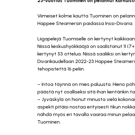
23-vuotias Tuominen on pelannut Karhuissa
Viimeiset kolme kautta Tuominen on pelannu
Happee Steamersin paidassa Inssi-Divaria.
Liigapelejä Tuomiselle on kertynyt kaikkia
Niissä keskushyökkääjä on saalistanut 11 (7+
kertynyt 53 ottelua. Niissä saaliiksi on kert
Divarikaudellaan 2022-23 Happee Steamers
tehopistettä 16 peliin.
– Intoa täynnä on mies paluusta. Hieno pöhinä
päästä nyt osalliseksi sitä ihan kentänkin t
– Jyväskylä on hionut minusta vielä kokona
aspekti pitäisi nostaa erityisesti tikun no
nähdä myös eri tavalla vaaraa minun pelaa
Tuominen.