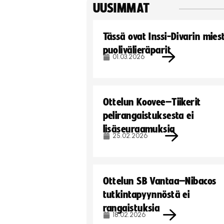
UUSIMMAT
Tässä ovat Inssi-Divarin mies
puolivälieräparit
01.03.2026
Ottelun Koovee–Tiikerit
pelirangaistuksesta ei
lisäseuraamuksia
25.02.2026
Ottelun SB Vantaa–Nibacos
tutkintapyynnöstä ei
rangaistuksia
18.02.2026