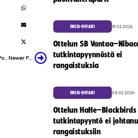
18.02.2026
INSSI-DIVARI
Ottelun SB Vantaa–Nibac
tutkintapyynnöstä ei
Older Post
Newer Post
rangaistuksia
04.02.2026
INSSI-DIVARI
Ottelun HaHe–Blackbirds
tutkintapyyntö ei johtan
rangaistuksiin