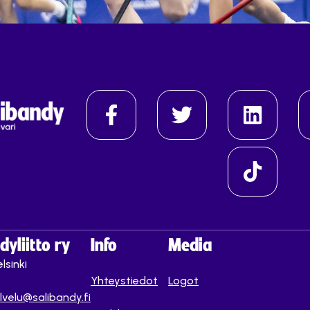
yliitto ry
Info
Media
lsinki
Yhteystiedot
Logot
lvelu@salibandy.fi