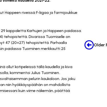
 viimeksi kaudella 2021-22.
t Happeen riveissä F-liigaa ja farmijoukkue
an 29 kappaletta Karhujen ja Happeen paidassa.
4) tehopistettä. Divarissa Tuomiselle on
ynyt 47 (20+27) tehopistettä. Parhaalla
in paidassa Tuominen merkkautti 25
 ollut kotipeleissä tällä kaudella ja kiva
asolla, kommentoi Julius Tuominen.
isvaltaisemman pelurin kaukaloon. Jos joku
kkaan niin hyökkäyspäähän on mahdollista
misessani kuin viime näkemän, päättää