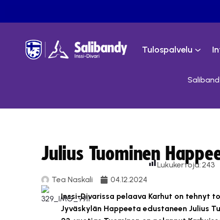
Tulospalvelu
I
Salibandy
Julius Tuominen Happee
Lukukertoja:
243
Tea Naskali
04.12.2024
Inssi-Divarissa pelaava Karhut on tehnyt t
Jyväskylän Happeeta edustaneen Julius T