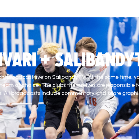
DIVARI + SALIBANDY
ch, broadcast live on SalibandyTV. At the same time, y
 team of choice. The clubs themselves are responsible f
. All broadcasts include commentary and score graphi