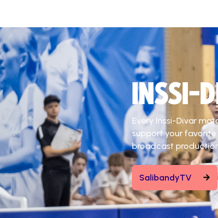
INSSI-
Every Inssi-Divar mat
support your favorite
broadcast production
SalibandyTV