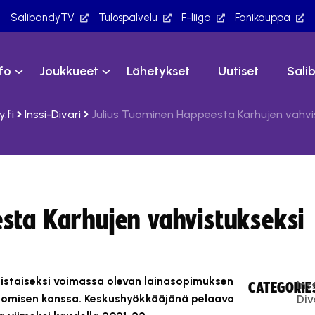
SalibandyTV
Tulospalvelu
F-liiga
Fanikauppa
nfo
Joukkueet
Lähetykset
Uutiset
Sali
.fi
Inssi-Divari
Julius Tuominen Happeesta Karhujen vahvi
sta Karhujen vahvistukseksi
oistaiseksi voimassa olevan lainasopimuksen
Ins
CATEGORIE
uomisen kanssa. Keskushyökkääjänä pelaava
Div