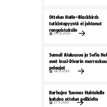
Ottelun HaHe–Blackbirds
tutkintapyyntö ei johtanut
rangaistuksiin
04.02.2026
Samuli Alaluusua ja Sofia Ho
ovat Inssi-Divarin marrasku
pelaajat
08.12.2025
Karhujen Tuomas Huhtalalle
kahden ottelun pelikielto
27.11.2025