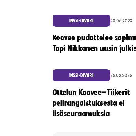
20.06.2023
INSSI-DIVARI
Koovee pudottelee sopim
Topi Nikkanen uusin julki
25.02.2026
INSSI-DIVARI
Ottelun Koovee–Tiikerit
pelirangaistuksesta ei
lisäseuraamuksia