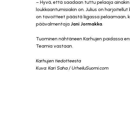
– Hyvä, että saadaan tuttu pelaaja ainaki
loukkaantumisiakin on. Julius on harjoitell
on tavoitteet päästä liigassa pelaamaan, 
päävalmentaja
Jani Jormakka
.
Tuominen nähtäneen Karhujen paidassa ens
Teamia vastaan.
Karhujen tiedotteesta
Kuva: Kari Saha / UrheiluSuomi.com