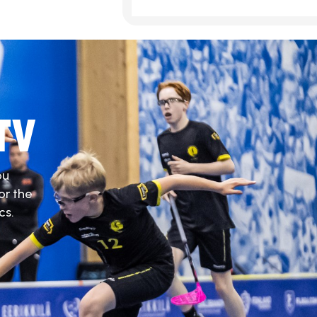
TV
ou
or the
cs.