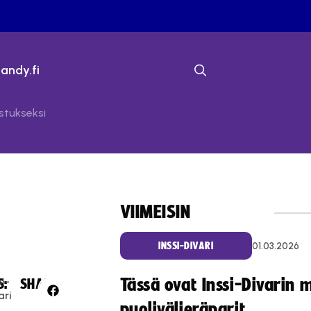
bandy.fi
stukseksi
VIIMEISIN
01.03.2026
INSSI-DIVARI
si-
Tässä ovat Inssi-Divarin 
S:
SHARE:
ari
puolivälieräparit