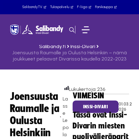
SalibandyTV
Tulospalvelu
F-liiga
Fanikauppa
Salibandy.fi
Inssi-Divari
Joensuusta Raumalle ja Oulusta Helsinkiin – nämä
joukkueet pelaavat Divarissa kaudella 2022-2023
Lukukertoja:
236
Joensuusta
VIIMEISIN
La
01.03.2
Raumalle ja
ss
INSSI-DIVARI
026
e
Tässä ovat Inssi-
Oulusta
Le
Divarin miesten
po
Helsinkiin
la
puolivälieräparit