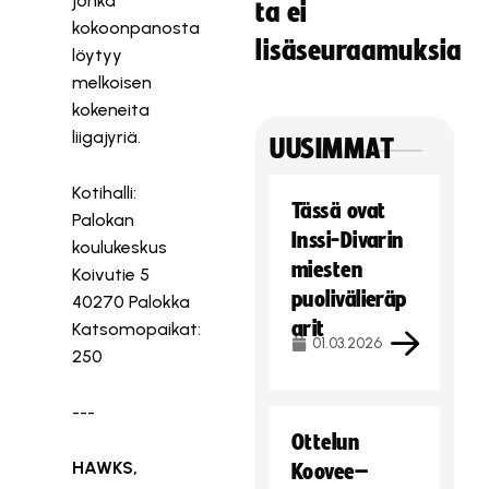
jonka
ta ei
kokoonpanosta
lisäseuraamuksia
löytyy
melkoisen
kokeneita
liigajyriä.
UUSIMMAT
Kotihalli:
Tässä ovat
Palokan
Inssi-Divarin
koulukeskus
miesten
Koivutie 5
puolivälieräp
40270 Palokka
arit
Katsomopaikat:
01.03.2026
250
---
Ottelun
HAWKS,
Koovee–