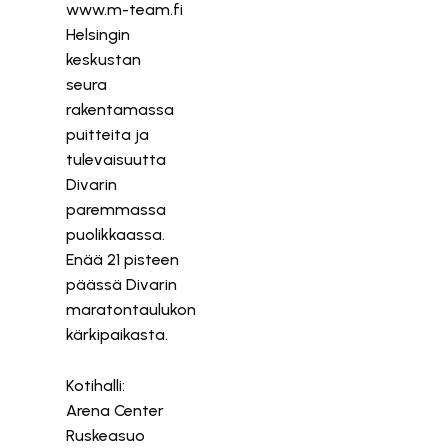
www.m-team.fi
Helsingin
keskustan
seura
rakentamassa
puitteita ja
tulevaisuutta
Divarin
paremmassa
puolikkaassa.
Enää 21 pisteen
päässä Divarin
maratontaulukon
kärkipaikasta.
Kotihalli:
Arena Center
Ruskeasuo