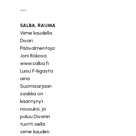
---
SALBA, RAUMA
Viime kaudella:
Divari
Päävalmentaja:
Joni Rokosa
www.salba.fi
Luisu F-liigasta
aina
Suomisarjaan
saakka on
kääntynyt
nousuksi, ja
paluu Divariin
tuotti siellä
viime kauden