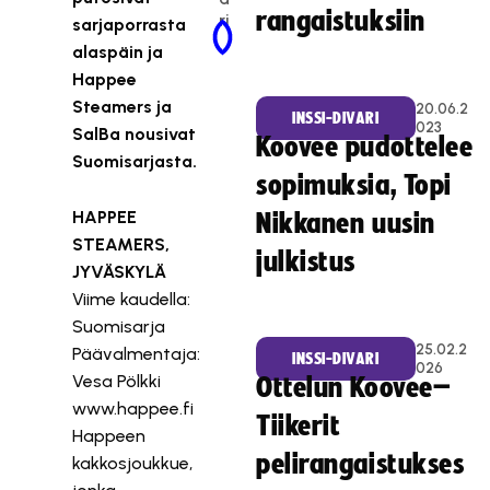
rangaistuksiin
ri
sarjaporrasta
Newer Post
Older Post
alaspäin ja
Happee
Steamers ja
20.06.2
INSSI-DIVARI
023
SalBa nousivat
Koovee pudottelee
Suomisarjasta.
sopimuksia, Topi
HAPPEE
Nikkanen uusin
STEAMERS,
julkistus
JYVÄSKYLÄ
Viime kaudella:
Suomisarja
25.02.2
Päävalmentaja:
INSSI-DIVARI
026
Vesa Pölkki
Ottelun Koovee–
www.happee.fi
Tiikerit
Happeen
pelirangaistukses
kakkosjoukkue,