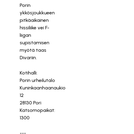
Porin
ykkösjoukkueen
pitkäaikainen
hissiliike vei F-
liigan
supistamisen
myötä taas
Divariin.
Kotihalli:
Porin urheilutalo
Kuninkaanhaanaukio
12
28130 Pori
Katsomopaikat:
1300
---