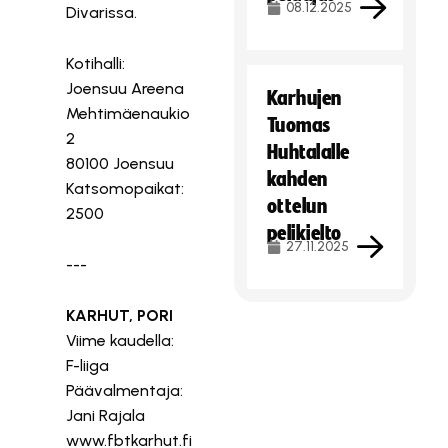
08.12.2025
Divarissa.
Kotihalli:
Joensuu Areena
Karhujen
Mehtimäenaukio
Tuomas
2
Huhtalalle
80100 Joensuu
kahden
Katsomopaikat:
ottelun
2500
pelikielto
27.11.2025
---
KARHUT, PORI
Viime kaudella:
F-liiga
Päävalmentaja:
Jani Rajala
www.fbtkarhut.fi