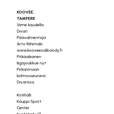
KOOVEE,
TAMPERE
Viime kaudella:
Divari
Päävalmentaja:
Arto Riihimäki
www.kooveesalibandy.fi
Pitkäaikainen
liigajoukkue nyt
Pirkanmaan
kolmosseurana
Divarissa.
Kotihalli:
Kauppi Sport
Center