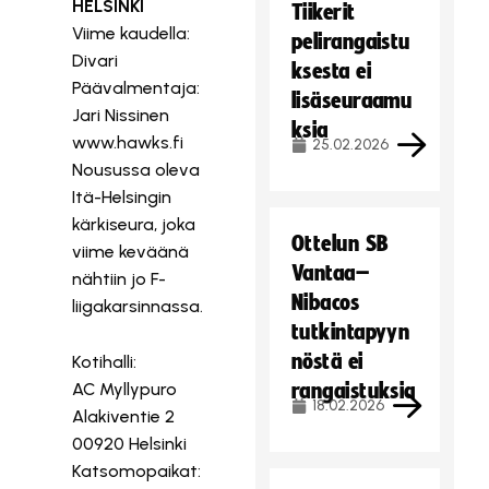
HELSINKI
Tiikerit
Viime kaudella:
pelirangaistu
Divari
ksesta ei
Päävalmentaja:
lisäseuraamu
Jari Nissinen
ksia
www.hawks.fi
25.02.2026
Nousussa oleva
Itä-Helsingin
kärkiseura, joka
Ottelun SB
viime keväänä
Vantaa–
nähtiin jo F-
Nibacos
liigakarsinnassa.
tutkintapyyn
nöstä ei
Kotihalli:
AC Myllypuro
rangaistuksia
18.02.2026
Alakiventie 2
00920 Helsinki
Katsomopaikat: