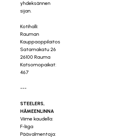
yhdeksännen
sijan.
Kotihalli:
Rauman
Kauppaoppilaitos
Satamakatu 26
26100 Rauma
Katsomopaikat:
467
---
STEELERS,
HÄMEENLINNA
Viime kaudella:
F-liiga
Päävalmentaja: