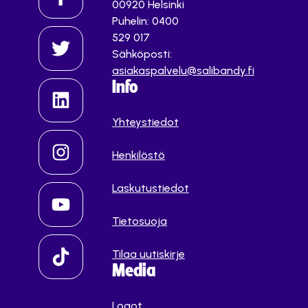
00920 Helsinki
Puhelin: 0400
529 017
Sähköposti:
asiakaspalvelu@salibandy.fi
Info
Yhteystiedot
Henkilöstö
Laskutustiedot
Tietosuoja
Tilaa uutiskirje
Media
Logot