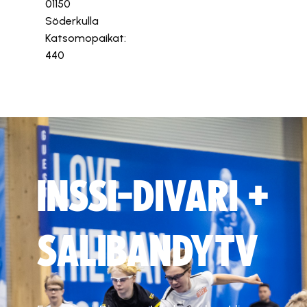
01150
Söderkulla
Katsomopaikat:
440
INSSI-DIVARI +
SALIBANDYTV