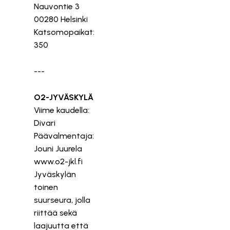
Nauvontie 3
00280 Helsinki
Katsomopaikat:
350
---
O2-JYVÄSKYLÄ
Viime kaudella:
Divari
Päävalmentaja:
Jouni Juurela
www.o2-jkl.fi
Jyväskylän
toinen
suurseura, jolla
riittää sekä
laajuutta että