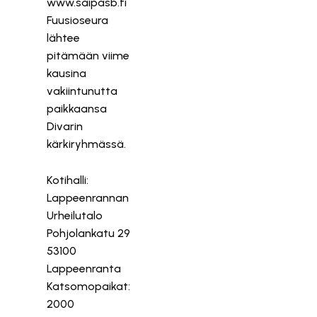
www.saipasb.fi
Fuusioseura
lähtee
pitämään viime
kausina
vakiintunutta
paikkaansa
Divarin
kärkiryhmässä.
Kotihalli:
Lappeenrannan
Urheilutalo
Pohjolankatu 29
53100
Lappeenranta
Katsomopaikat:
2000