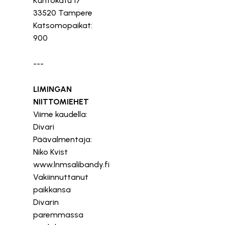
Kuntokatu 17
33520 Tampere
Katsomopaikat:
900
---
LIMINGAN
NIITTOMIEHET
Viime kaudella:
Divari
Päävalmentaja:
Niko Kvist
www.lnmsalibandy.fi
Vakiinnuttanut
paikkansa
Divarin
paremmassa