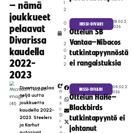
1
– nämä
2
joukkueet
.
18.02.2
0
INSSI-DIVARI
pelaavat
026
9
Ottelun SB
.
Divarissa
Vantaa–Nibacos
2
kaudella
0
tutkintapyynnöstä
2
2022-
ei rangaistuksia
2
2023
I
CATEGORIES:
SHARE:
04.02.2
Divarissa pelaa
INSSI-DIVARI
n
026
neljä uutta
Ottelun HaHe–
s
joukkuetta
s
Blackbirds
i-
kaudella 2022-
D
tutkintapyyntö ei
2023. Steelers
i
ja Karhut
v
johtanut
putosivat
a