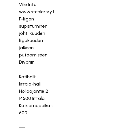
Ville Into
www.steelersry.fi
F-liigan
supistuminen
johti kuuden
liigakauden
jälkeen
putoamiseen
Divariin.
Kotihalli:
Iittala-halli
Hollaajantie 2
14500 Iittala
Katsomopaikat:
600
---