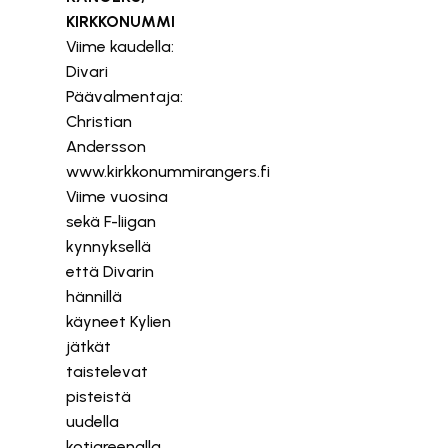
KIRKKONUMMI
Viime kaudella:
Divari
Päävalmentaja:
Christian
Andersson
www.kirkkonummirangers.fi
Viime vuosina
sekä F-liigan
kynnyksellä
että Divarin
hännillä
käyneet Kylien
jätkät
taistelevat
pisteistä
uudella
kotiareenalla.