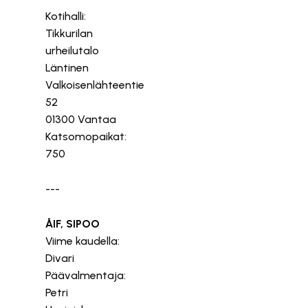
Kotihalli:
Tikkurilan
urheilutalo
Läntinen
Valkoisenlähteentie
52
01300 Vantaa
Katsomopaikat:
750
---
ÅIF, SIPOO
Viime kaudella:
Divari
Päävalmentaja:
Petri