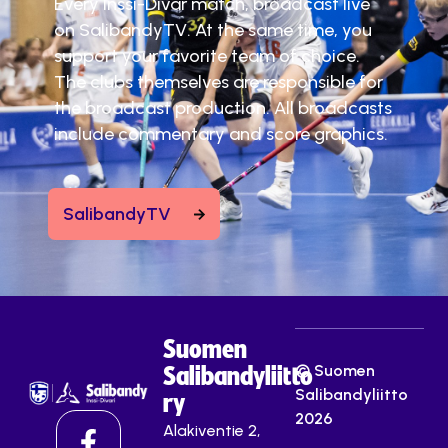
Every Inssi-Divar match, broadcast live
on SalibandyTV. At the same time, you
support your favorite team of choice.
The clubs themselves are responsible for
the broadcast production. All broadcasts
include commentary and score graphics.
SalibandyTV
Suomen
© Suomen
Salibandyliitto
Salibandyliitto
ry
2026
Alakiventie 2,