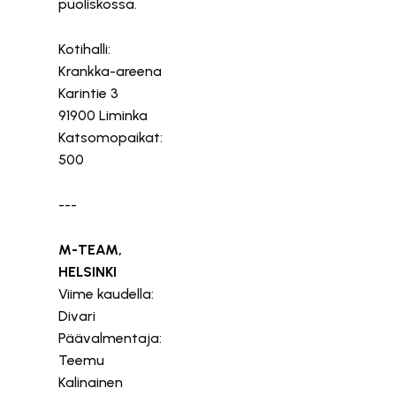
puoliskossa.
Kotihalli:
Krankka-areena
Karintie 3
91900 Liminka
Katsomopaikat:
500
---
M-TEAM,
HELSINKI
Viime kaudella:
Divari
Päävalmentaja:
Teemu
Kalinainen