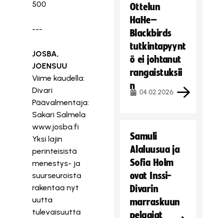
500
Ottelun
HaHe–
---
Blackbirds
tutkintapyynt
JOSBA,
ö ei johtanut
JOENSUU
rangaistuksii
Viime kaudella:
n
Divari
04.02.2026
Päävalmentaja:
Sakari Salmela
www.josba.fi
Samuli
Yksi lajin
Alaluusua ja
perinteisistä
Sofia Holm
menestys- ja
ovat Inssi-
suurseuroista
rakentaa nyt
Divarin
uutta
marraskuun
tulevaisuutta
pelaajat