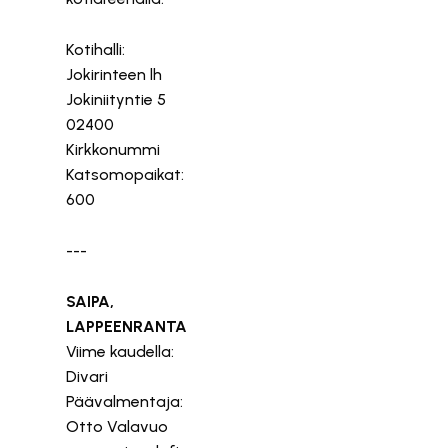
Kotihalli:
Jokirinteen lh
Jokiniityntie 5
02400
Kirkkonummi
Katsomopaikat:
600
---
SAIPA,
LAPPEENRANTA
Viime kaudella:
Divari
Päävalmentaja:
Otto Valavuo