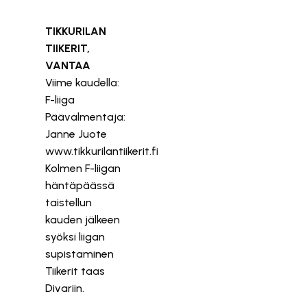
TIKKURILAN
TIIKERIT,
VANTAA
Viime kaudella:
F-liiga
Päävalmentaja:
Janne Juote
www.tikkurilantiikerit.fi
Kolmen F-liigan
häntäpäässä
taistellun
kauden jälkeen
syöksi liigan
supistaminen
Tiikerit taas
Divariin.