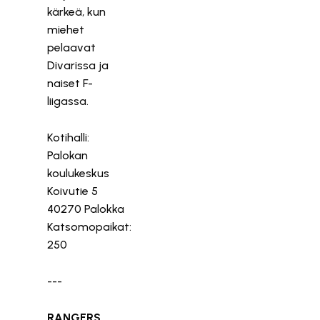
kärkeä, kun
miehet
pelaavat
Divarissa ja
naiset F-
liigassa.
Kotihalli:
Palokan
koulukeskus
Koivutie 5
40270 Palokka
Katsomopaikat:
250
---
RANGERS,