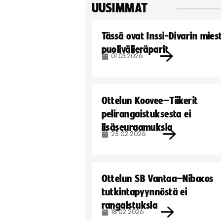
UUSIMMAT
Tässä ovat Inssi-Divarin mies
puolivälieräparit
01.03.2026
Ottelun Koovee–Tiikerit
pelirangaistuksesta ei
lisäseuraamuksia
25.02.2026
Ottelun SB Vantaa–Nibacos
tutkintapyynnöstä ei
rangaistuksia
18.02.2026