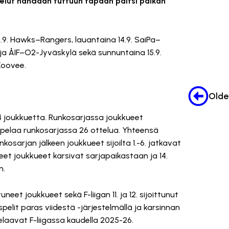
ttelut nähdään tuttuun tapaan paitsi paikan
.9. Hawks–Rangers, lauantaina 14.9. SaiPa–
ja ÅIF–O2-Jyväskylä sekä sunnuntaina 15.9.
oovee.
14 joukkuetta. Runkosarjassa joukkueet
e pelaa runkosarjassa 26 ottelua. Yhteensä
kosarjan jälkeen joukkueet sijoilta 1.-6. jatkavat
ttuneet joukkueet karsivat sarjapaikastaan ja 14.
n.
tuneet joukkueet sekä F-liigan 11. ja 12. sijoittunut
elit paras viidestä -järjestelmällä ja karsinnan
elaavat F-liigassa kaudella 2025-26.