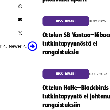
18.02.2026
INSSI-DIVARI
Ottelun SB Vantaa–Nibac
tutkintapyynnöstä ei
Older Post
Newer Post
rangaistuksia
04.02.2026
INSSI-DIVARI
Ottelun HaHe–Blackbirds
tutkintapyyntö ei johtan
rangaistuksiin