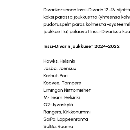
Divarikarsinnan Inssi-Divarin 12.-13. sij
kaksi parasta joukkuetta (yhteensä kah
pudotuspelit paras kolmesta -systeemill
joukkuetta) pelaavat Inssi-Divarissa kau
Inssi-Divarin joukkueet 2024-2025:
Hawks, Helsinki
Josba, Joensuu
Karhut, Pori
Koovee, Tampere
Limingan Niittomiehet
M-Team, Helsinki
O2-Jyväskylä
Rangers, Kirkkonummi
SaiPa, Lappeenranta
SalBa, Rauma