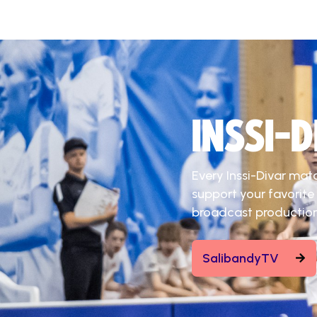
INSSI-
Every Inssi-Divar mat
support your favorite
broadcast production
SalibandyTV