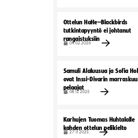
Ottelun HaHe–Blackbirds
tutkintapyyntö ei johtanut
rangaistuksiin
04.02.2026
Samuli Alaluusua ja Sofia Ho
ovat Inssi-Divarin marrasku
pelaajat
08.12.2025
Karhujen Tuomas Huhtalalle
kahden ottelun pelikielto
27.11.2025