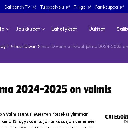
SalibandyTV
Tulospalvelu
F-liiga
Fanikauppa
nfo
Joukkueet
Lähetykset
Uutiset
Sali
dy.fi
Inssi-Divari
Inssi-Divarin otteluohjelma 2024-2025 on
jelma 2024-2025 on valmis
on valmistunut. Miesten toiseksi ylimmän
In
CATEGORI
taina 13. syyskuuta, ja runkosarjan viimeinen
Di