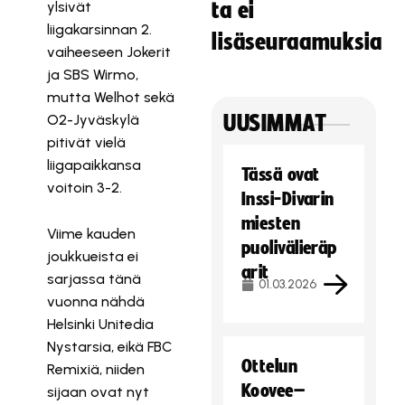
ylsivät
ta ei
liigakarsinnan 2.
lisäseuraamuksia
vaiheeseen Jokerit
ja SBS Wirmo,
mutta Welhot sekä
O2-Jyväskylä
UUSIMMAT
pitivät vielä
liigapaikkansa
Tässä ovat
voitoin 3-2.
Inssi-Divarin
miesten
Viime kauden
puolivälieräp
joukkueista ei
arit
sarjassa tänä
01.03.2026
vuonna nähdä
Helsinki Unitedia
Nystarsia, eikä FBC
Ottelun
Remixiä, niiden
Koovee–
sijaan ovat nyt