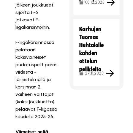
08.12.2025
jälkeen joukkueet
sijoilta 1 -6
jatkavat F-
liigakarsintoihin.
Karhujen
Tuomas
F-liigakarsinnassa
Huhtalalle
pelataan
kahden
kaksivaiheiset
ottelun
pudotuspelit paras
pelikielto
viidestä -
27.11.2025
järjestelmällä ja
karsinnan 2.
vaiheen voittajat
(kaksi joukkuetta)
pelaavat F-liigassa
kaudella 2025-26.
Viimeiset neljä