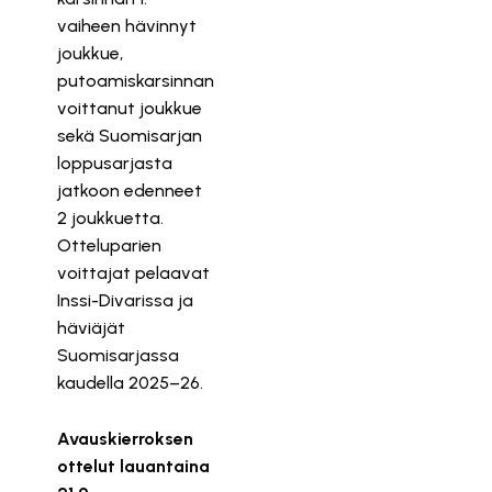
vaiheen hävinnyt
joukkue,
putoamiskarsinnan
voittanut joukkue
sekä Suomisarjan
loppusarjasta
jatkoon edenneet
2 joukkuetta.
Otteluparien
voittajat pelaavat
Inssi-Divarissa ja
häviäjät
Suomisarjassa
kaudella 2025–26.
Avauskierroksen
ottelut lauantaina