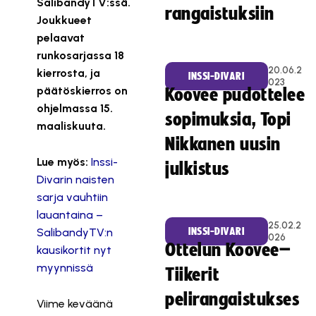
SalibandyTV:ssä.
rangaistuksiin
Joukkueet
pelaavat
runkosarjassa 18
20.06.2
kierrosta, ja
INSSI-DIVARI
023
päätöskierros on
Koovee pudottelee
ohjelmassa 15.
sopimuksia, Topi
maaliskuuta.
Nikkanen uusin
Lue myös:
Inssi-
julkistus
Divarin naisten
sarja vauhtiin
lauantaina –
25.02.2
SalibandyTV:n
INSSI-DIVARI
026
Ottelun Koovee–
kausikortit nyt
myynnissä
Tiikerit
pelirangaistukses
Viime keväänä