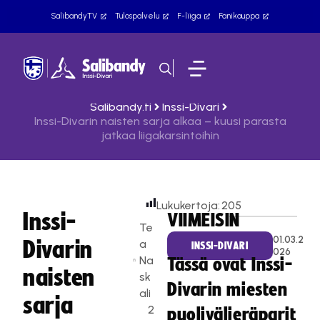
SalibandyTV
Tulospalvelu
F-liiga
Fanikauppa
Salibandy.fi
Inssi-Divari
Inssi-Divarin naisten sarja alkaa – kuusi parasta
jatkaa liigakarsintoihin
Lukukertoja:
205
Inssi-
VIIMEISIN
Te
01.03.2
Divarin
a
INSSI-DIVARI
026
Na
Tässä ovat Inssi-
naisten
sk
Divarin miesten
ali
sarja
2
puolivälieräparit