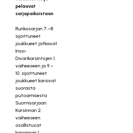
pelaavat
sarjapaikoistaan
Runkosarjan 7.–8.
sijoittuneet
joukkueet jatkavat
Inssi-
Divarikarsintojen 1.
vaiheeseen ja 9.–
10. sijoittuneet
joukkueet karsivat
suorasta
putoamisesta
Suomisarjaan.
Karsinnan 2.
vaiheeseen
osallistuvat
karsinnan 1.