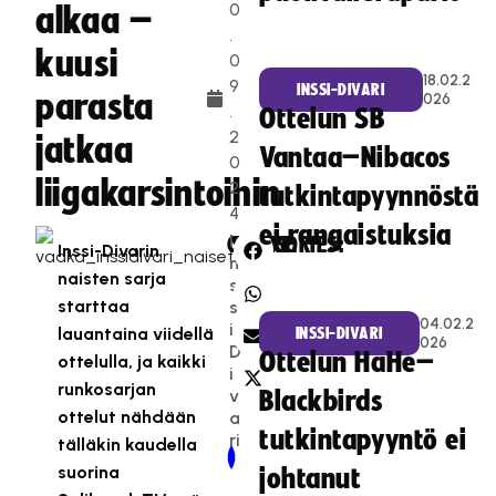
0
alkaa –
.
kuusi
0
18.02.2
9
INSSI-DIVARI
parasta
026
.
Ottelun SB
2
jatkaa
Vantaa–Nibacos
0
liigakarsintoihin
2
tutkintapyynnöstä
4
ei rangaistuksia
I
CATEGORIES:
SHARE:
Inssi-Divarin
n
naisten sarja
s
starttaa
s
04.02.2
i-
lauantaina viidellä
INSSI-DIVARI
026
D
Ottelun HaHe–
ottelulla, ja kaikki
i
runkosarjan
v
Blackbirds
ottelut nähdään
a
tutkintapyyntö ei
ri
tälläkin kaudella
Newer Post
Older Post
suorina
johtanut