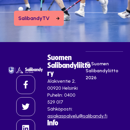
SalibandyTV
Suomen
© Suomen
Salibandyliitto
Salibandyliitto
ry
2026
Alakiventie 2,
00920 Helsinki
Puhelin: 0400
529 017
Sähköposti:
asiakaspalvelu@salibandy.fi
Info