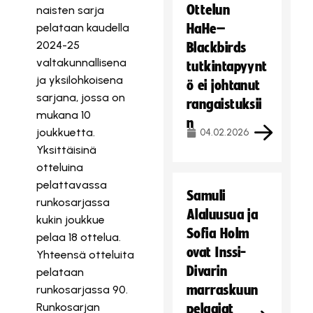
Ottelun
naisten sarja
pelataan kaudella
HaHe–
2024-25
Blackbirds
valtakunnallisena
tutkintapyynt
ja yksilohkoisena
ö ei johtanut
sarjana, jossa on
rangaistuksii
mukana 10
n
joukkuetta.
04.02.2026
Yksittäisinä
otteluina
pelattavassa
Samuli
runkosarjassa
Alaluusua ja
kukin joukkue
Sofia Holm
pelaa 18 ottelua.
ovat Inssi-
Yhteensä otteluita
Divarin
pelataan
marraskuun
runkosarjassa 90.
Runkosarjan
pelaajat