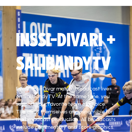
INSSI-DIVARI +
SALIBANDYTV
Every Inssi-Divar match, broadcast live
on SalibandyTV. At the same time, you
support your favorite team of choice.
The clubs themselves are responsible for
the broadcast production. All broadcasts
include commentary and score graphics.