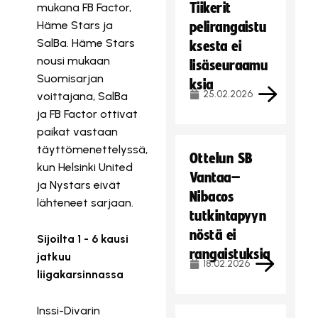
Tiikerit
mukana FB Factor,
Häme Stars ja
pelirangaistu
SalBa. Häme Stars
ksesta ei
nousi mukaan
lisäseuraamu
Suomisarjan
ksia
25.02.2026
voittajana, SalBa
ja FB Factor ottivat
paikat vastaan
täyttömenettelyssä,
Ottelun SB
kun Helsinki United
Vantaa–
ja Nystars eivät
Nibacos
lähteneet sarjaan.
tutkintapyyn
nöstä ei
Sijoilta 1 - 6 kausi
rangaistuksia
jatkuu
18.02.2026
liigakarsinnassa
Inssi-Divarin